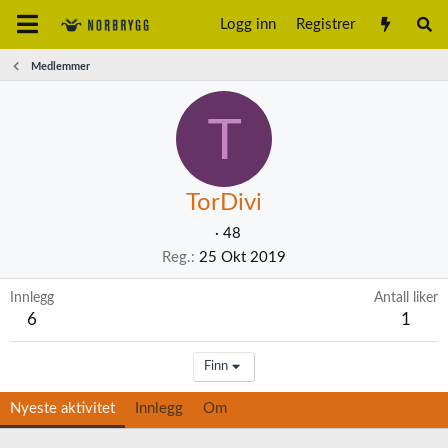
Logg inn
Registrer
Medlemmer
T
TorDivi
·
48
Reg.
25 Okt 2019
Innlegg
Antall liker
6
1
Finn
Nyeste aktivitet
Innlegg
Om