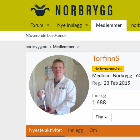
Forum
Nye innlegg
Medlemmer
nor
Nåværende besøkende
norbrygg.no
Medlemmer
TorfinnS
Norbrygg-medlem
Medlem i Norbrygg
·
6
Reg.
23 Feb 2015
Innlegg
1.688
Finn
Nyeste aktivitet
Innlegg
Om