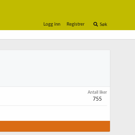
Logg inn
Registrer
Søk
Antall liker
755