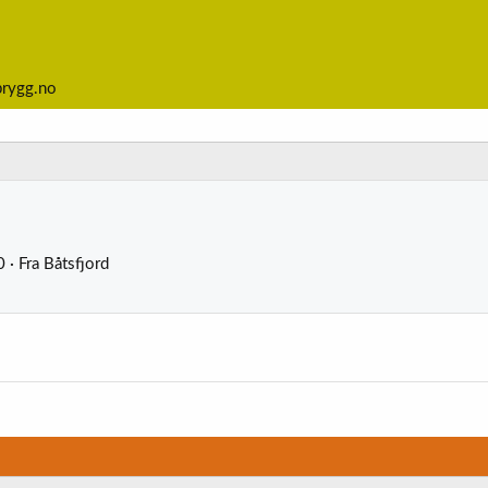
brygg.no
0
·
Fra
Båtsfjord