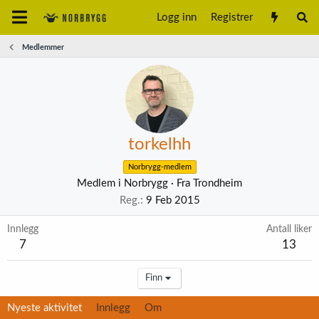
Logg inn
Registrer
Medlemmer
torkelhh
Norbrygg-medlem
Medlem i Norbrygg
·
Fra
Trondheim
Reg.
9 Feb 2015
Innlegg
Antall liker
7
13
Finn
Nyeste aktivitet
Innlegg
Om