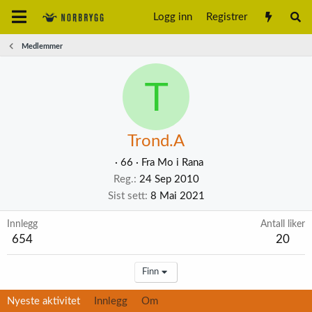
Logg inn
Registrer
Medlemmer
T
Trond.A
·
66
·
Fra
Mo i Rana
Reg.
24 Sep 2010
Sist sett
8 Mai 2021
Innlegg
Antall liker
654
20
Finn
Nyeste aktivitet
Innlegg
Om