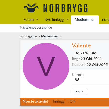
Forum
Nye innlegg
Medlemmer
nor
Nåværende besøkende
norbrygg.no
Medlemmer
Valente
V
·
41
·
Fra
Oslo
Reg.
23 Okt 2011
Sist sett
22 Okt 2025
Innlegg
56
Finn
Nyeste aktivitet
Innlegg
Om