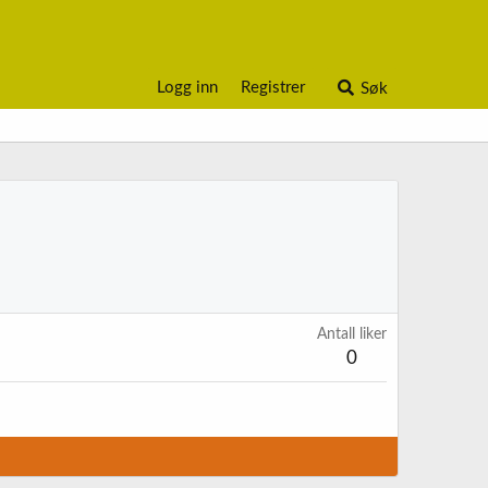
Logg inn
Registrer
Søk
Antall liker
0