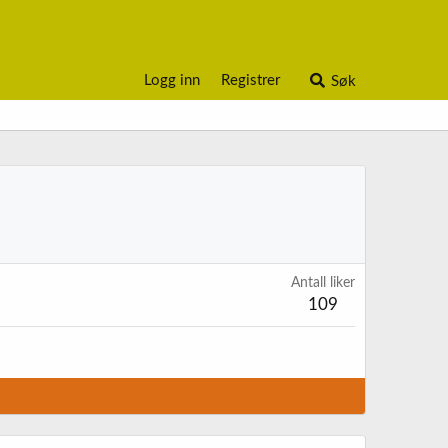
Logg inn
Registrer
Søk
Antall liker
109