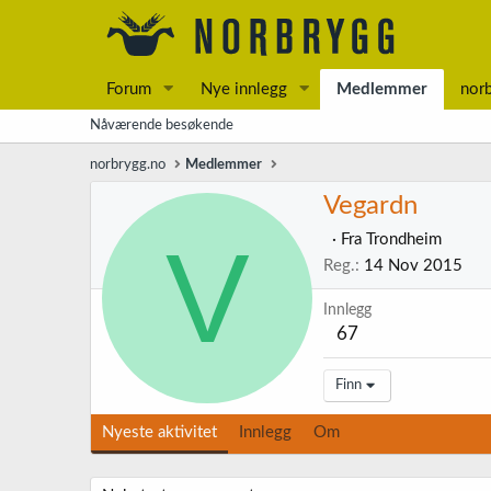
Forum
Nye innlegg
Medlemmer
nor
Nåværende besøkende
norbrygg.no
Medlemmer
Vegardn
V
·
Fra
Trondheim
Reg.
14 Nov 2015
Innlegg
67
Finn
Nyeste aktivitet
Innlegg
Om