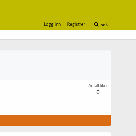
Logg inn
Registrer
Søk
Antall liker
0