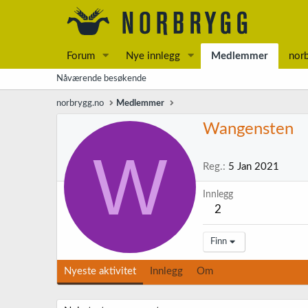
Forum
Nye innlegg
Medlemmer
nor
Nåværende besøkende
norbrygg.no
Medlemmer
Wangensten
W
Reg.
5 Jan 2021
Innlegg
2
Finn
Nyeste aktivitet
Innlegg
Om