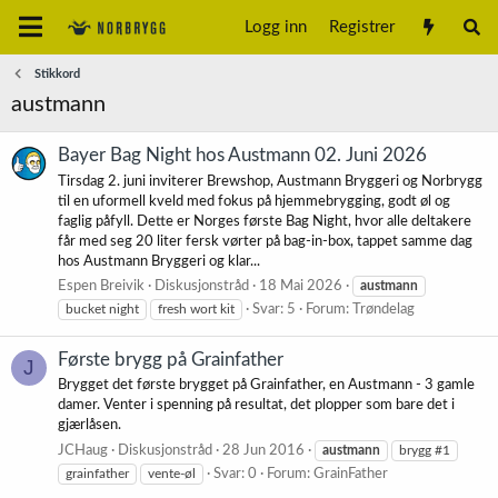
Logg inn
Registrer
Stikkord
austmann
Bayer Bag Night hos Austmann 02. Juni 2026
Tirsdag 2. juni inviterer Brewshop, Austmann Bryggeri og Norbrygg
til en uformell kveld med fokus på hjemmebrygging, godt øl og
faglig påfyll. Dette er Norges første Bag Night, hvor alle deltakere
får med seg 20 liter fersk vørter på bag-in-box, tappet samme dag
hos Austmann Bryggeri og klar...
Espen Breivik
Diskusjonstråd
18 Mai 2026
austmann
bucket night
fresh wort kit
Svar: 5
Forum:
Trøndelag
Første brygg på Grainfather
J
Brygget det første brygget på Grainfather, en Austmann - 3 gamle
damer. Venter i spenning på resultat, det plopper som bare det i
gjærlåsen.
JCHaug
Diskusjonstråd
28 Jun 2016
austmann
brygg #1
grainfather
vente-øl
Svar: 0
Forum:
GrainFather