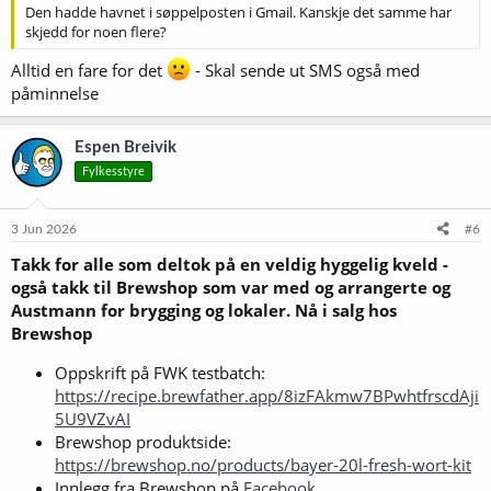
Den hadde havnet i søppelposten i Gmail. Kanskje det samme har
skjedd for noen flere?
Alltid en fare for det
- Skal sende ut SMS også med
påminnelse
Espen Breivik
Fylkesstyre
3 Jun 2026
#6
Takk for alle som deltok på en veldig hyggelig kveld -
også takk til Brewshop som var med og arrangerte og
Austmann for brygging og lokaler. Nå i salg hos
Brewshop
Oppskrift på FWK testbatch:
https://recipe.brewfather.app/8izFAkmw7BPwhtfrscdAji
5U9VZvAI
Brewshop produktside:
https://brewshop.no/products/bayer-20l-fresh-wort-kit
Innlegg fra Brewshop på
Facebook