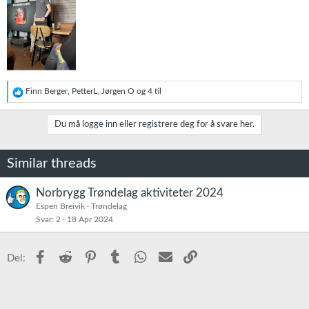
R
Finn Berger
,
PetterL
,
Jørgen O
og 4 til
e
a
k
Du må logge inn eller registrere deg for å svare her.
s
j
o
Similar threads
n
e
r
Norbrygg Trøndelag aktiviteter 2024
:
Espen Breivik
Trøndelag
Svar
2
18 Apr 2024
Facebook
Reddit
Pinterest
Tumblr
WhatsApp
E-post
Link
Del: