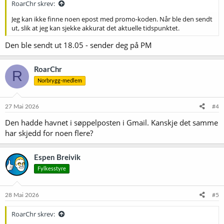
RoarChr skrev:
Innsikt i oppskrift, råvarer og prosessen bak Bayer-ølet
20L Bayer Fresh Wort Kit på bag-in-box (verdi kr 749,-)
Jeg kan ikke finne noen epost med promo-koden. Når ble den sendt
En sosial kveld med andre ølentusiaster
ut, slik at jeg kan sjekke akkurat det aktuelle tidspunktet.
Taproom hos Austmann holder åpent gjennom kvelden, med
mulighet for å kjøpe drikke.
Den ble sendt ut 18.05 - sender deg på PM
Praktisk informasjon​
RoarChr
R
Dato:
Tirsdag 2. juni
Norbrygg-medlem
Tid:
17:00–21:00
Sted:
Austmann Bryggeri & Taproom, Sluppen
Pris:
kr 698,-
27 Mai 2026
#4
Aldersgrense:
18 år
Den hadde havnet i søppelposten i Gmail. Kanskje det samme
For medlemmer i Norbrygg tilbyr vi 10% rabatt!
har skjedd for noen flere?
Promokoden gjelder kun for dette arrangementet og er sendt ut på
Norbrygg Trøndelag sin mailingliste. For nye medlemmer sendes
koden ut ved forespørsel til
trondelag@norbrygg.no
Informasjon
Espen Breivik
om innmelding, se
https://norbrygg.no/om-norbrygg/medlem/
Fylkesstyre
NB! Begrenset antall plasser!
28 Mai 2026
#5
RoarChr skrev: