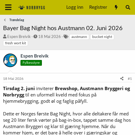
Logg inn
Registrer
Trøndelag
Bayer Bag Night hos Austmann 02. Juni 2026
T
S
S
Espen Breivik
18 Mai 2026
austmann
bucket night
r
t
t
fresh wort kit
å
a
i
d
r
k
Espen Breivik
s
t
k
Fylkesstyre
t
d
o
a
a
r
r
t
d
18 Mai 2026
#1
t
o
e
Tirsdag 2. juni
inviterer
Brewshop, Austmann Bryggeri og
r
Norbrygg
til en uformell kveld med fokus på
hjemmebrygging, godt øl og faglig påfyll.
Dette er Norges første Bag Night, hvor alle deltakere får med
seg 20 liter fersk vørter på bag-in-box, tappet samme dag hos
Austmann Bryggeri og klar til gjæring hjemme. Når du
kommer hjem, er det bare å helle over i gjæringskar og