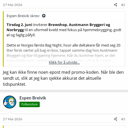
e
27 Mai 2026
#2
r
:
Espen Breivik skrev:
Tirsdag 2. juni
inviterer
Brewshop, Austmann Bryggeri og
Norbrygg
til en uformell kveld med fokus på hjemmebrygging, godt
øl og faglig påfyll.
Dette er Norges første Bag Night, hvor alle deltakere får med seg 20
liter fersk vørter på bag-in-box, tappet samme dag hos Austmann
Bryggeri og klar til gjæring hjemme. Når du kommer hjem, er det
bare å helle over i gjæringskar og tilsette gjær – så er du i gang.
Klikk for å utvide...
Kvelden markerer også lanseringen av et helt nytt produkt: Bayer
Jeg kan ikke finne noen epost med promo-koden. Når ble den
20L Fresh Wort Kit. Som deltaker blir du blant de aller første som får
sendt ut, slik at jeg kan sjekke akkurat det aktuelle
muligheten til å gjære ferdig dette ølet hjemme.
tidspunktet.
Ølet som brygges for denne dagen er en klassisk Bayer, brygget hos
Austmann etter oppskrift fra Espen Breivik, leder i Norbrygg
Espen Breivik
Trøndelag.
Fylkesstyre
Dette er inkludert i billetten​
27 Mai 2026
#3
Velkomstdrikke
Omvisning hos Austmann Bryggeri