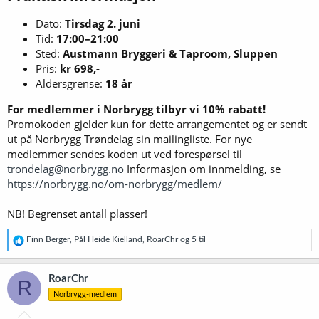
Dato:
Tirsdag 2. juni
Tid:
17:00–21:00
Sted:
Austmann Bryggeri & Taproom, Sluppen
Pris:
kr 698,-
Aldersgrense:
18 år
For medlemmer i Norbrygg tilbyr vi 10% rabatt!
Promokoden gjelder kun for dette arrangementet og er sendt
ut på Norbrygg Trøndelag sin mailingliste. For nye
medlemmer sendes koden ut ved forespørsel til
trondelag@norbrygg.no
Informasjon om innmelding, se
https://norbrygg.no/om-norbrygg/medlem/
NB! Begrenset antall plasser!
R
Finn Berger
,
Pål Heide Kielland
,
RoarChr
og 5 til
e
a
k
RoarChr
R
s
Norbrygg-medlem
j
o
n