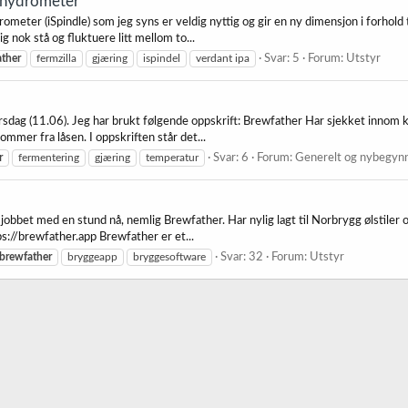
k hydrometer
meter (iSpindle) som jeg syns er veldig nyttig og gir en ny dimensjon i forhold 
g nok stå og fluktuere litt mellom to...
ther
fermzilla
gjæring
ispindel
verdant ipa
Svar: 5
Forum:
Utstyr
orsdag (11.06). Jeg har brukt følgende oppskrift: Brewfather Har sjekket innom kj
 kommer fra låsen. I oppskriften står det...
r
fermentering
gjæring
temperatur
Svar: 6
Forum:
Generelt og nybegyn
jobbet med en stund nå, nemlig Brewfather. Har nylig lagt til Norbrygg ølstiler o
ps://brewfather.app Brewfather er et...
brewfather
bryggeapp
bryggesoftware
Svar: 32
Forum:
Utstyr