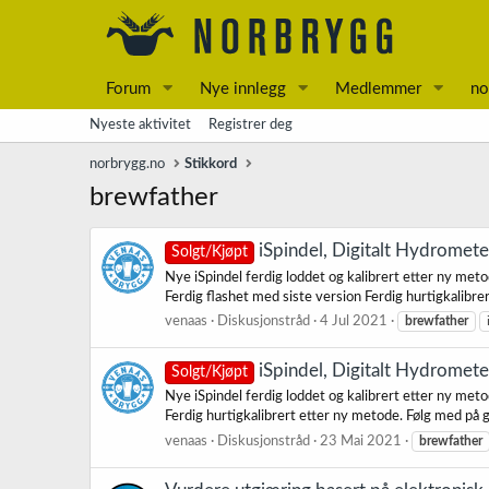
Forum
Nye innlegg
Medlemmer
no
Nyeste aktivitet
Registrer deg
norbrygg.no
Stikkord
brewfather
iSpindel, Digitalt Hydrometer
Solgt/Kjøpt
Nye iSpindel ferdig loddet og kalibrert etter ny met
Ferdig flashet med siste version Ferdig hurtigkalibrert
venaas
Diskusjonstråd
4 Jul 2021
brewfather
iSpindel, Digitalt Hydromete
Solgt/Kjøpt
Nye iSpindel ferdig loddet og kalibrert etter ny met
Ferdig hurtigkalibrert etter ny metode. Følg med på g
venaas
Diskusjonstråd
23 Mai 2021
brewfather