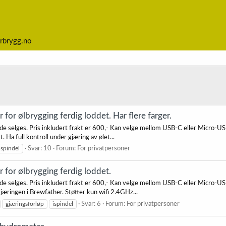
rbrygg.no
 for ølbrygging ferdig loddet. Har flere farger.
ode selges. Pris inkludert frakt er 600,- Kan velge mellom USB-C eller Micro-USB
. Ha full kontroll under gjæring av ølet...
ispindel
Svar: 10
Forum:
For privatpersoner
r for ølbrygging ferdig loddet.
ode selges. Pris inkludert frakt er 600,- Kan velge mellom USB-C eller Micro-US
jæringen i Brewfather. Støtter kun wifi 2.4GHz...
gjæringsforløp
ispindel
Svar: 6
Forum:
For privatpersoner