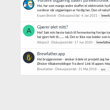
Vurdere utgjæring basert på elektronis
Hei, har som mange andre skaffet et elektronisk hydro
vurderer når utgjæringen er ferdig her. Den vil naturli
Espen Breivik
Diskusjonstråd
6 Jan 2021
brewfa
Gjærer ølet mitt?
A
Hei! Satt min første batch til fermentering forrige t
har gjort helt til........ nå. Det er ikke noe bobler som
Altazor2
Diskusjonstråd
17 Jun 2020
brewfathe
Brewfather.app
Hei bryggevenner - ønsker å dele et prosjekt jeg har 
Ønsker tilbakemeldinger fra dere! Link til appen: htt
Brewfather
Diskusjonstråd
31 Mai 2018
app