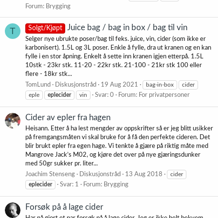
Forum:
Brygging
Juice bag / bag in box / bag til vin
Solgt/Kjøpt
T
Selger nye ubrukte poser/bag til feks. juice, vin, cider (som ikke er
karbonisert). 1.5L og 3L poser. Enkle å fylle, dra ut kranen og en kan
fylle i en stor åpning. Enkelt å sette inn kranen igjen etterpå. 1.5L
10stk - 23kr stk. 11-20 - 22kr stk. 21-100 - 21kr stk 100 eller
flere - 18kr stk...
TomLund
Diskusjonstråd
19 Aug 2021
bag-in-box
cider
eple
eplecider
vin
Svar: 0
Forum:
For privatpersoner
Cider av epler fra hagen
Heisann. Etter å ha lest mengder av oppskrifter så er jeg blitt usikker
på fremgangsmåten vi skal bruke for å få den perfekte cideren. Det
blir brukt epler fra egen hage. Vi tenkte å gjære på riktig måte med
Mangrove Jack’s M02, og kjøre det over på nye gjæringsdunker
med 50gr sukker pr. liter...
Joachim Stenseng
Diskusjonstråd
13 Aug 2018
cider
eplecider
Svar: 1
Forum:
Brygging
Forsøk på å lage cider