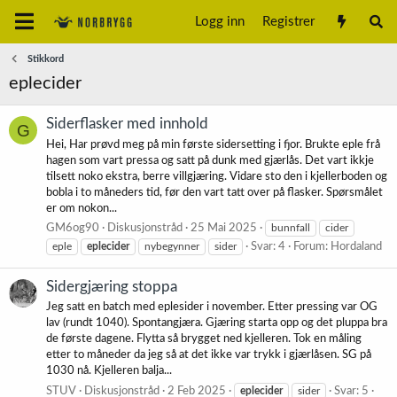
Logg inn
Registrer
Stikkord
eplecider
Siderflasker med innhold
G
Hei, Har prøvd meg på min første sidersetting i fjor. Brukte eple frå
hagen som vart pressa og satt på dunk med gjærlås. Det vart ikkje
tilsett noko ekstra, berre villgjæring. Vidare sto den i kjellerboden og
bobla i to måneders tid, før den vart tatt over på flasker. Spørsmålet
er om nokon...
GM6og90
Diskusjonstråd
25 Mai 2025
bunnfall
cider
eple
eplecider
nybegynner
sider
Svar: 4
Forum:
Hordaland
Sidergjæring stoppa
Jeg satt en batch med eplesider i november. Etter pressing var OG
lav (rundt 1040). Spontangjæra. Gjæring starta opp og det pluppa bra
de første dagene. Flytta så brygget ned kjelleren. Tok en måling
etter to måneder da jeg så at det ikke var trykk i gjærlåsen. SG på
1030 nå. Kjelleren balja...
STUV
Diskusjonstråd
2 Feb 2025
eplecider
sider
Svar: 5