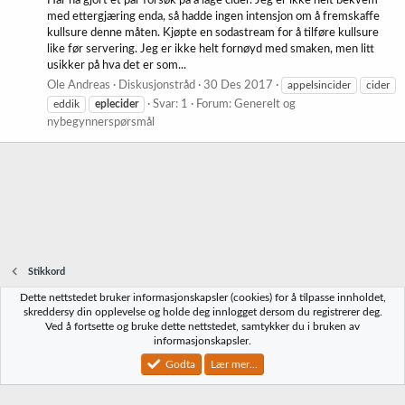
Har nå gjort et par forsøk på å lage cider. Jeg er ikke helt bekvem
med ettergjæring enda, så hadde ingen intensjon om å fremskaffe
kullsure denne måten. Kjøpte en sodastream for å tilføre kullsure
like før servering. Jeg er ikke helt fornøyd med smaken, men litt
usikker på hva det er som...
Ole Andreas
Diskusjonstråd
30 Des 2017
appelsincider
cider
eddik
eplecider
Svar: 1
Forum:
Generelt og
nybegynnerspørsmål
Stikkord
Dette nettstedet bruker informasjonskapsler (cookies) for å tilpasse innholdet,
Norbrygg-default
skreddersy din opplevelse og holde deg innlogget dersom du registrerer deg.
Ved å fortsette og bruke dette nettstedet, samtykker du i bruken av
Kontakt oss
Vilkår og regler
Personvernregler
Hjelp
Hjem
R
informasjonskapsler.
S
S
Godta
Lær mer...
®
Community platform by XenForo
© 2010-2023 XenForo Ltd.