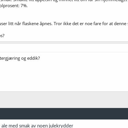
olprosent: 7%.
r litt når flaskene åpnes. Tror ikke det er noe fare for at denne s
ps?
tergjæring og eddik?
 ale med smak av noen julekrydder