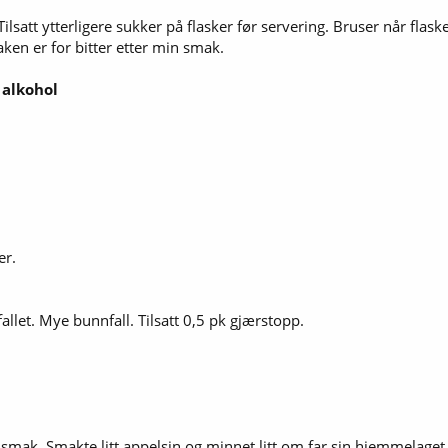
Tilsatt ytterligere sukker på flasker før servering. Bruser når fla
maken er for bitter etter min smak.
 alkohol
er.
allet. Mye bunnfall. Tilsatt 0,5 pk gjærstopp.
g smak. Smakte litt appelsin og minnet litt om far sin hjemmelaget