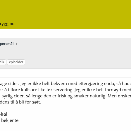
rygg.no
spørsmål
dik
eplecider
 lage cider. Jeg er ikke helt bekvem med ettergjæring enda, så ha
 å tilføre kullsure like før servering. Jeg er ikke helt fornøyd m
syrlig cider, så lenge den er frisk og smaker naturlig. Men ønsker 
ens til å bli for søtt.
ohol
v bekjente.