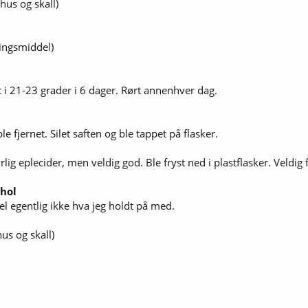
hus og skall)
ringsmiddel)
att i 21-23 grader i 6 dager. Rørt annenhver dag.
le fjernet. Silet saften og ble tappet på flasker.
lig eplecider, men veldig god. Ble fryst ned i plastflasker. Veldig f
ohol
vel egentlig ikke hva jeg holdt på med.
us og skall)