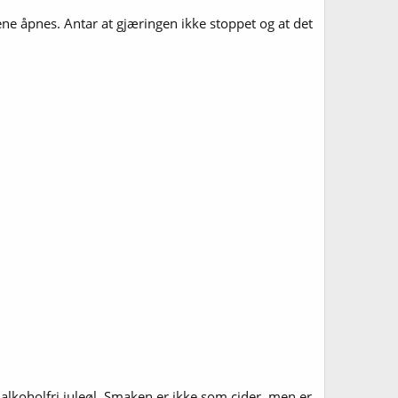
skene åpnes. Antar at gjæringen ikke stoppet og at det
 alkoholfri juleøl. Smaken er ikke som cider, men er