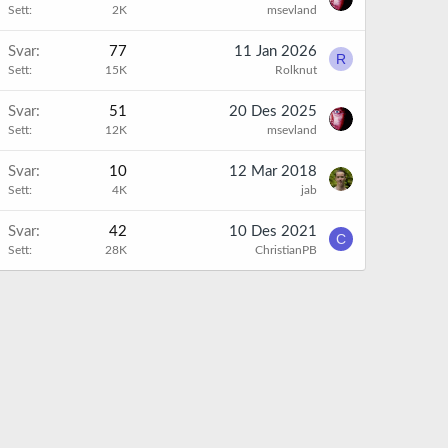
Sett
2K
msevland
K
Svar
77
11 Jan 2026
R
Sett
15K
Rolknut
K
Svar
51
20 Des 2025
Sett
12K
msevland
Svar
10
12 Mar 2018
Sett
4K
jab
K
Svar
42
10 Des 2021
C
Sett
28K
ChristianPB