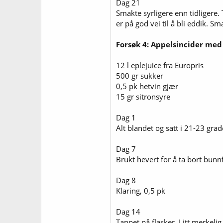
Dag 21
Smakte syrligere enn tidligere. 
er på god vei til å bli eddik. S
Forsøk 4: Appelsincider med
12 l eplejuice fra Europris
500 gr sukker
0,5 pk hetvin gjær
15 gr sitronsyre
Dag 1
Alt blandet og satt i 21-23 grad
Dag 7
Brukt hevert for å ta bort bunnf
Dag 8
Klaring, 0,5 pk
Dag 14
Tappet på flasker. Litt merkeli