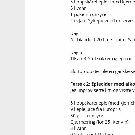
5 l oppskåret epler (med kjerne
5 l vann
1 pose sitronsyre
2 ts Jam Syltepulver (konserve
Dag 1
Alt blandet i 20 liters bøtte. S
Dag 5
Tilsatt 4-5 dl sukker og eplene b
Sluttproduktet ble en ganske syr
Forsøk 2: Eplecider med alk
Jeg improviserte litt, og visste 
5 l oppskåret eple (med kjerneh
9 l eplejuice fra Europris
30 gr sitronsyre
Gjærnæring (for 25 liter vin)
3 l vann
0,5 pk gjær til hetvin