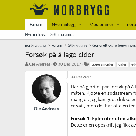
Forum
Nye innlegg
Medlemmer
norb
Nye innlegg
Søk i forumet
norbrygg.no
Forum
Ølbrygging
Generelt og nybegynner
Forsøk på å lage cider
T
S
S
Ole Andreas
30 Des 2017
appelsincider
cider
ed
r
t
t
å
a
i
30 Des 2017
d
r
k
Har nå gjort et par forsøk på å
s
t
k
t
d
o
måten. Kjøpte en sodastream for
a
a
r
mangler. Jeg kan godt drikke en 
r
t
d
er søtt, men det har ofte en tend
t
o
Ole Andreas
e
Forsøk 1: Eplecider uten alk
r
Dette er en oppskrift jeg fikk a