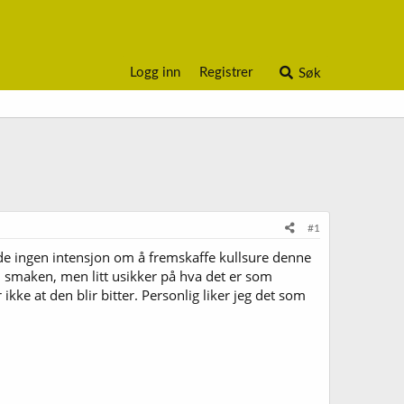
Logg inn
Registrer
Søk
#1
dde ingen intensjon om å fremskaffe kullsure denne
ed smaken, men litt usikker på hva det er som
ikke at den blir bitter. Personlig liker jeg det som