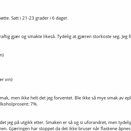
 bøtte. Satt i 21-23 grader i 6 dager.
raftig gjær og smakte likeså. Tydelig at gjæren storkoste seg. Jeg fi
n)
er vin)
smak, men ikke helt det jeg forventet. Ble ikke så mye smak av eple
 Alkoholprosent: 7%.
t jeg på utgikk etter. Smaken er så og si uforandret, men tydelig 
nen. Gjæringen har stoppet da det ikke bruser når flaskene åpnes