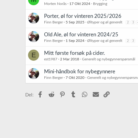
Morten Norås
17 Okt 2024
Brygging
Porter, øl for vinteren 2025/2026
Finn Berger
5 Sep 2025
Øltyper og øl generelt
2
3
Old Ale, øl for vinteren 2024/25
Finn Berger
1 Sep 2024
Øltyper og øl generelt
2
3
Mitt første forsøk på cider.
E
est1987
2 Mar 2018
Generelt og nybegynnerspørsmål
Mini-håndbok for nybegynnere
Finn Berger
7 Okt 2020
Generelt og nybegynnerspørsm
Facebook
Reddit
Pinterest
Tumblr
WhatsApp
E-post
Link
Del: