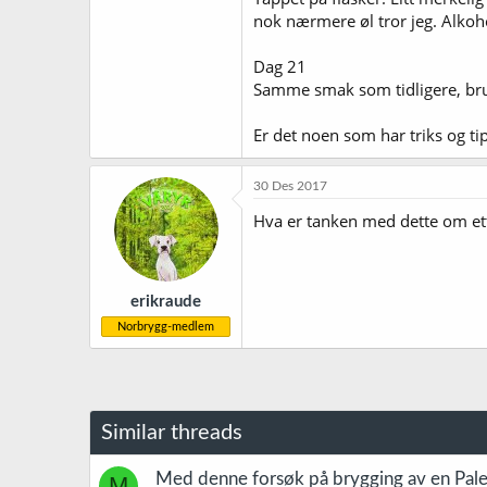
nok nærmere øl tror jeg. Alkoh
Dag 21
Samme smak som tidligere, bruse
Er det noen som har triks og ti
30 Des 2017
Hva er tanken med dette om et
erikraude
Norbrygg-medlem
Similar threads
Med denne forsøk på brygging av en Pale
M