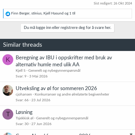
Sist redigert:
26 Okt 2024
R
Finn Berger
,
stinius
,
Kjell Hasund
og 1 til
e
a
k
Du må logge inn eller registrere deg for å svare her.
s
j
o
Similar threads
n
e
r
Beregning av IBU i oppskrifter med bruk av
K
:
alternativ humle med ulik AA
Kjell S
Generelt og nybegynnerspørsmål
Svar
9
3 Mai 2026
Utveksling av øl for sommeren 2026
cjohansen
Konkurranser og andre ølrelaterte begivenheter
Svar
66
23 Jul 2026
Løsning
T
Tsjekkisk øl
Generelt og nybegynnerspørsmål
Svar
30
27 Jun 2026