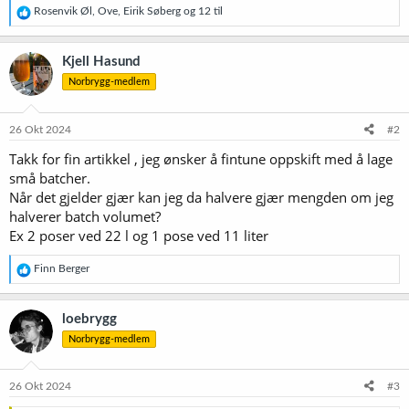
R
Rosenvik Øl
,
Ove
,
Eirik Søberg
og 12 til
e
a
k
Kjell Hasund
s
Norbrygg-medlem
j
o
n
e
26 Okt 2024
#2
r
Takk for fin artikkel , jeg ønsker å fintune oppskift med å lage
:
små batcher.
Når det gjelder gjær kan jeg da halvere gjær mengden om jeg
halverer batch volumet?
Ex 2 poser ved 22 l og 1 pose ved 11 liter
R
Finn Berger
e
a
k
loebrygg
s
Norbrygg-medlem
j
o
n
e
26 Okt 2024
#3
r