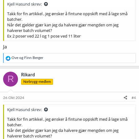
:
Kjell Hasund skrev:
Takk for fin artikkel , jeg ønsker å fintune oppskift med å lage små
batcher.
Når det gjelder gjær kan jeg da halvere gjær mengden om jeg
halverer batch volumet?
Ex 2 poser ved 22 l og 1 pose ved 11 liter
Ja
R
Ove
og
Finn Berger
e
a
k
Rikard
R
s
Norbrygg-medlem
j
o
n
e
26 Okt 2024
#4
r
:
Kjell Hasund skrev:
Takk for fin artikkel , jeg ønsker å fintune oppskift med å lage små
batcher.
Når det gjelder gjær kan jeg da halvere gjær mengden om jeg
halverer batch volumet?