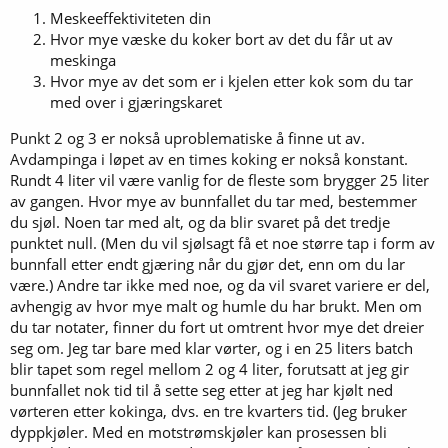
Meskeeffektiviteten din
Hvor mye væske du koker bort av det du får ut av
meskinga
Hvor mye av det som er i kjelen etter kok som du tar
med over i gjæringskaret
Punkt 2 og 3 er nokså uproblematiske å finne ut av.
Avdampinga i løpet av en times koking er nokså konstant.
Rundt 4 liter vil være vanlig for de fleste som brygger 25 liter
av gangen. Hvor mye av bunnfallet du tar med, bestemmer
du sjøl. Noen tar med alt, og da blir svaret på det tredje
punktet null. (Men du vil sjølsagt få et noe større tap i form av
bunnfall etter endt gjæring når du gjør det, enn om du lar
være.) Andre tar ikke med noe, og da vil svaret variere er del,
avhengig av hvor mye malt og humle du har brukt. Men om
du tar notater, finner du fort ut omtrent hvor mye det dreier
seg om. Jeg tar bare med klar vørter, og i en 25 liters batch
blir tapet som regel mellom 2 og 4 liter, forutsatt at jeg gir
bunnfallet nok tid til å sette seg etter at jeg har kjølt ned
vørteren etter kokinga, dvs. en tre kvarters tid. (Jeg bruker
dyppkjøler. Med en motstrømskjøler kan prosessen bli