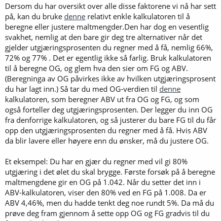
Dersom du har oversikt over alle disse faktorene vi nå har sett
på, kan du bruke
denne
relativt enkle kalkulatoren til å
beregne eller justere maltmengder.Den har dog en vesentlig
svakhet, nemlig at den bare gir deg tre alternativer når det
gjelder utgjæringsprosenten du regner med å få, nemlig 66%,
72% og 77% . Det er egentlig ikke så farlig. Bruk kalkulatoren
til å beregne OG, og glem hva den sier om FG og ABV.
(Beregninga av OG påvirkes ikke av hvilken utgjæringsprosent
du har lagt inn.) Så tar du med OG-verdien til
denne
kalkulatoren, som beregner ABV ut fra OG og FG, og som
også forteller deg utgjæringsprosenten. Der legger du inn OG
fra denforrige kalkulatoren, og så justerer du bare FG til du får
opp den utgjæringsprosenten du regner med å få. Hvis ABV
da blir lavere eller høyere enn du ønsker, må du justere OG.
Et eksempel: Du har en gjær du regner med vil gi 80%
utgjæring i det ølet du skal brygge. Første forsøk på å beregne
maltmengdene gir en OG på 1.042. Når du setter det inn i
ABV-kalkulatoren, viser den 80% ved en FG på 1.008. Da er
ABV 4,46%, men du hadde tenkt deg noe rundt 5%. Da må du
prøve deg fram gjennom å sette opp OG og FG gradvis til du