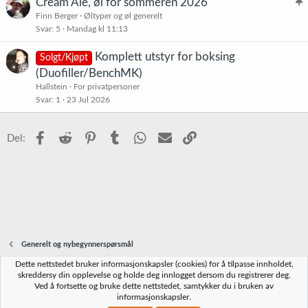
Cream Ale, øl for sommeren 2026
l
Finn Berger
Øltyper og øl generelt
Svar
5
Mandag kl 11:13
i
s
Komplett utstyr for boksing
Solgt/Kjøpt
t
(Duofiller/BenchMK)
r
Hallstein
For privatpersoner
e
Svar
1
23 Jul 2026
t
Facebook
Reddit
Pinterest
Tumblr
WhatsApp
E-post
Link
Del:
Generelt og nybegynnerspørsmål
Dette nettstedet bruker informasjonskapsler (cookies) for å tilpasse innholdet,
Norbrygg-default
skreddersy din opplevelse og holde deg innlogget dersom du registrerer deg.
Ved å fortsette og bruke dette nettstedet, samtykker du i bruken av
Kontakt oss
Vilkår og regler
Personvernregler
Hjelp
Hjem
R
informasjonskapsler.
S