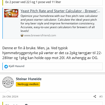
Ex 2 poser ved 22 l og 1 pose ved 11 liter
Yeast Pitch Rate and Starter Calculator - Brewer's Friend
Optimize your homebrew with our free pitch rate calculator
and yeast starter calculator. Calculate the ideal yeast pitch
for any beer style and improve fermentation consistency.
Accurate, easy-to-use yeast calculators for brewers of all
levels!
www.brewersfriend.com
Denne er fin å bruke. Men, ja. Ved typisk
hjemmebryggerstyrke på vørter er det ca 2pkg tørrgjær til 22-
28liter og 1pkg kan holde opp mot 20l. Alt avhengig av OG.
R
Kjell Hasund
e
a
k
Steinar Huneide
s
Norbrygg-medlem
j
o
n
e
26 Okt 2024
#5
r
: