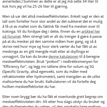
annerledes.) Summen av dette er at jeg må sette 34 liter til
kok hvis jeg vil ha 25-26 liter til gjæring.
Men så var det altså meskeeffektiviteten. Enkelt sagt er den et
tall som forteller hvor stor andel av det sukkeret det er mulig
å få ut av maltet som du faktisk får med fra mesken over til
kokinga. Vil du fordype deg i dette, finner du en
artikkel her
på forumet
. Men strengt tatt er alt du trenger å gjøre å passe
på at du mesker på den samme måten hver gang, og så å
skrive ned hvor mye og hvor sterk vørter du har fått ut av
meskinga av en gitt mengde malt etter at skyllinga er
unnagjort. Da kan du bruke
denne kalulatoren
til å beregne
meskeeffektiviteten. Bruk "preboil" i nedtrekksmenyen for
"Efficiency for", og legg inn tallene dine for volum og SG
(Specific Gravity, altså egenvekt, som du måler med
refraktometer eller hydrometer), samt mengden av de ulike
maltsortene du har brukt. Kalkulatoren vil da fortelle deg
hvilken meskeeffektivitet du har.
Etter noen brygg bør du ha fått et noenlunde greit begrep om
meskeeffektiviteten din. Alt etter hva slags utstyr du bruker og
den skyllemetoden du velger, vil den antakelig ligge mellom