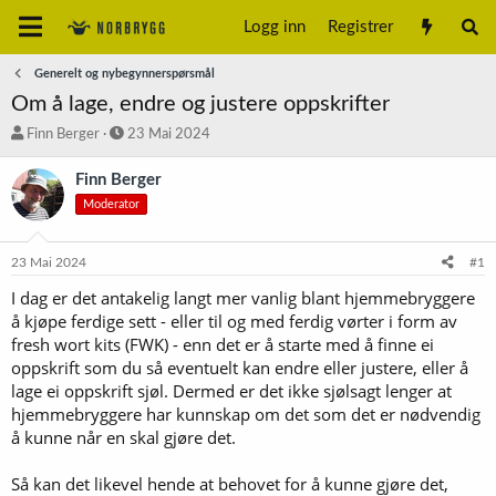
Logg inn
Registrer
Generelt og nybegynnerspørsmål
Om å lage, endre og justere oppskrifter
T
S
Finn Berger
23 Mai 2024
r
t
å
a
Finn Berger
d
r
Moderator
s
t
t
d
a
a
23 Mai 2024
#1
r
t
t
o
I dag er det antakelig langt mer vanlig blant hjemmebryggere
e
å kjøpe ferdige sett - eller til og med ferdig vørter i form av
r
fresh wort kits (FWK) - enn det er å starte med å finne ei
oppskrift som du så eventuelt kan endre eller justere, eller å
lage ei oppskrift sjøl. Dermed er det ikke sjølsagt lenger at
hjemmebryggere har kunnskap om det som det er nødvendig
å kunne når en skal gjøre det.
Så kan det likevel hende at behovet for å kunne gjøre det,