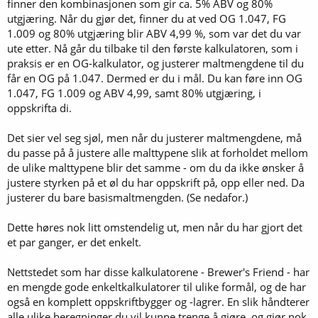
finner den kombinasjonen som gir ca. 5% ABV og 80%
utgjæring. Når du gjør det, finner du at ved OG 1.047, FG
1.009 og 80% utgjæring blir ABV 4,99 %, som var det du var
ute etter. Nå går du tilbake til den første kalkulatoren, som i
praksis er en OG-kalkulator, og justerer maltmengdene til du
får en OG på 1.047. Dermed er du i mål. Du kan føre inn OG
1.047, FG 1.009 og ABV 4,99, samt 80% utgjæring, i
oppskrifta di.
Det sier vel seg sjøl, men når du justerer maltmengdene, må
du passe på å justere alle malttypene slik at forholdet mellom
de ulike malttypene blir det samme - om du da ikke ønsker å
justere styrken på et øl du har oppskrift på, opp eller ned. Da
justerer du bare basismaltmengden. (Se nedafor.)
Dette høres nok litt omstendelig ut, men når du har gjort det
et par ganger, er det enkelt.
Nettstedet som har disse kalkulatorene - Brewer's Friend - har
en mengde gode enkeltkalkulatorer til ulike formål, og de har
også en komplett oppskriftbygger og -lagrer. En slik håndterer
alle ulike beregninger du vil kunne trenge å gjøre, og gjør nok