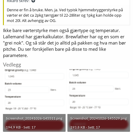
Rikard skrev:
Denne er fin å bruke. Men, ja. Ved typisk hjemmebryggerstyrke på
vørter er det ca 2pkg tørrgjær til 22-28liter og 1pkg kan holde opp
mot 20l. Alt avhengig av OG.
Ikke bare vørterstyrke men også gjærtype og temperatur.
Lallemand har gjærkalkulator. Brewfather har og en som er
"grei nok". Og så står det jo alltid på pakken og hva man bør
pitche. Du ser forskjellen bare på disse to med like
parametere.
Vedlegg
Screenshot_20241026-145511.png
Screenshot_20241026-145529.png
194,9 KB · Sett: 17
193,8 KB · Sett: 17