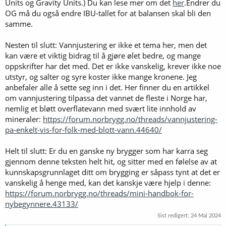
Units og Gravity Units.) Du kan lese mer om det
her
.Endrer du
OG må du også endre IBU-tallet for at balansen skal bli den
samme.
Nesten til slutt: Vannjustering er ikke et tema her, men det
kan være et viktig bidrag til å gjøre ølet bedre, og mange
oppskrifter har det med. Det er ikke vanskelig, krever ikke noe
utstyr, og salter og syre koster ikke mange kronene. Jeg
anbefaler alle å sette seg inn i det. Her finner du en artikkel
om vannjustering tilpassa det vannet de fleste i Norge har,
nemlig et bløtt overflatevann med svært lite innhold av
mineraler:
https://forum.norbrygg.no/threads/vannjustering-
pa-enkelt-vis-for-folk-med-blott-vann.44640/
Helt til slutt: Er du en ganske ny brygger som har karra seg
gjennom denne teksten helt hit, og sitter med en følelse av at
kunnskapsgrunnlaget ditt om brygging er såpass tynt at det er
vanskelig å henge med, kan det kanskje være hjelp i denne:
https://forum.norbrygg.no/threads/mini-handbok-for-
nybegynnere.43133/
Sist redigert:
24 Mai 2024