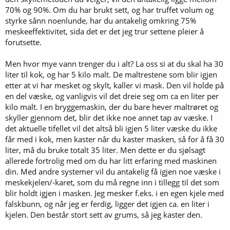
70% og 90%. Om du har brukt sett, og har truffet volum og
styrke sånn noenlunde, har du antakelig omkring 75%
meskeeffektivitet, sida det er det jeg trur settene pleier å
forutsette.
Men hvor mye vann trenger du i alt? La oss si at du skal ha 30
liter til kok, og har 5 kilo malt. De maltrestene som blir igjen
etter at vi har mesket og skylt, kaller vi mask. Den vil holde på
en del væske, og vanligvis vil det dreie seg om ca en liter per
kilo malt. I en bryggemaskin, der du bare hever maltrøret og
skyller gjennom det, blir det ikke noe annet tap av væske. I
det aktuelle tifellet vil det altså bli igjen 5 liter væske du ikke
får med i kok, men kaster når du kaster masken, så for å få 30
liter, må du bruke totalt 35 liter. Men dette er du sjølsagt
allerede fortrolig med om du har litt erfaring med maskinen
din. Med andre systemer vil du antakelig få igjen noe væske i
meskekjelen/-karet, som du må regne inn i tillegg til det som
blir holdt igjen i masken. Jeg mesker f.eks. i en egen kjele med
falskbunn, og når jeg er ferdig, ligger det igjen ca. en liter i
kjelen. Den består stort sett av grums, så jeg kaster den.