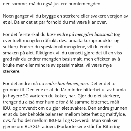
den samme, må du også justere humlemengden.
Noen ganger vil du brygge en sterkere eller svakere versjon av
et øl. Da er det et par forhold du må være klar over.
For det første skal du
bare endre på mengden basismalt
(og
eventuelt mengden råfrukt, dvs. umalta kornprodukter og
sukker). Endrer du spesialmaltmengdene, vil du endre
smaken på ølet. Riktignok vil du uansett gjøre det til en viss
grad når du endrer mengden basismalt, men effekten av å
bruke mer eller mindre av spesialmaltet, vil være mye
sterkere.
For det andre må du
endre humlemengden
. Det er det to
grunner til. Den ene er at du får mindre bitterhet ut av humla
jo høyere SG vørteren du koker, har. Gjør du ølet sterkere,
trenger du altså mer humle for å få samme bitterhet, målt i
IBU, og omvendt om du gjør ølet svakere. Den andre grunnen
er at du bør beholde balansen mellom bitterhet og maltfylde,
dvs. forholdet mellom IBU-tall og OG-verdi. Man snakker
gjerne om BU/GU-ratioen. (Forkortelsene står for Bittering