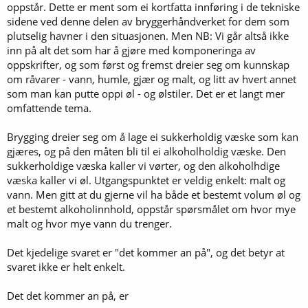
oppstår. Dette er ment som ei kortfatta innføring i de tekniske
sidene ved denne delen av bryggerhåndverket for dem som
plutselig havner i den situasjonen. Men NB: Vi går altså ikke
inn på alt det som har å gjøre med komponeringa av
oppskrifter, og som først og fremst dreier seg om kunnskap
om råvarer - vann, humle, gjær og malt, og litt av hvert annet
som man kan putte oppi øl - og ølstiler. Det er et langt mer
omfattende tema.
Brygging dreier seg om å lage ei sukkerholdig væske som kan
gjæres, og på den måten bli til ei alkoholholdig væske. Den
sukkerholdige væska kaller vi vørter, og den alkoholhdige
væska kaller vi øl. Utgangspunktet er veldig enkelt: malt og
vann. Men gitt at du gjerne vil ha både et bestemt volum øl og
et bestemt alkoholinnhold, oppstår spørsmålet om hvor mye
malt og hvor mye vann du trenger.
Det kjedelige svaret er "det kommer an på", og det betyr at
svaret ikke er helt enkelt.
Det det kommer an på, er