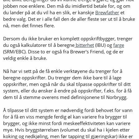
jobben noe enklere. Den må du imidlertid betale for, og om
du lander på at du vil ha en slik, er kanskje
Brewfather
et
bedre valg. Det er i alle fall den de aller fleste ser ut til å bruke
nå, men det finnes flere.
Dersom du ikke bruker en komplett oppskriftbygger, trenger
du også kalkulatorer til å beregne
bitterhet
(IBU) og
farge
(SRM/EBC). Disse to er også fra Brewer's Friend, og de er
veldig enkle å bruke.
Nå har vi sett på de få enkle verktøyene du trenger for å
beregne oppskrifter. Du trenger dem ikke bare til å lage
oppskrifter, men også når du skal tilpasse oppskrifter til ditt
system, eller du ønsker å endre på oppskrifter, f.eks. for å få
dem til å stemme overens med definisjonene til Norbrygg.
Å tilpasse til ditt system er nødvendig fordi behovet for vann
for å få en viss mengde ferdig øl kan variere fra brygger til
brygger, og ikke minst fordi meskeeffektiviteten kan variere
mye. Hvis bryggstørrelsen (volumet du skal ha i kjelen etter
koking og nedkjøling, men før tapping til gjæringskar) ikke er