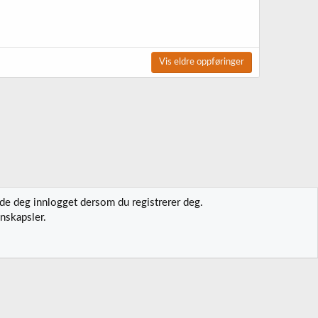
Vis eldre oppføringer
lde deg innlogget dersom du registrerer deg.
nskapsler.
t oss
Vilkår og regler
Personvernregler
Hjelp
Hjem
R
S
S