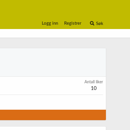
Logg inn
Registrer
Søk
Antall liker
10