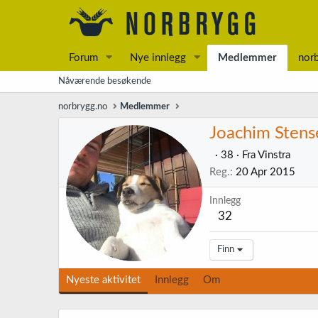
Forum
Nye innlegg
Medlemmer
nor
Nåværende besøkende
norbrygg.no
Medlemmer
Joachim Stens
·
38
·
Fra
Vinstra
Reg.
20 Apr 2015
Innlegg
32
Finn
Nyeste aktivitet
Innlegg
Om