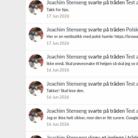
Joachim Stenseng
svarte på tråden
Test 
Takk for tips.
17 Jun 2026
Joachim Stenseng
svarte på tråden
Polsk
Her er en nettbutikk med polsk humle: https://browam
17 Jun 2026
Joachim Stenseng
svarte på tråden
Test 
Ikke ennå. Skal prøvesmake til helgen så skal jeg se d
16 Jun 2026
Joachim Stenseng
svarte på tråden
Test 
Takker! Skal lese den.
16 Jun 2026
Joachim Stenseng
svarte på tråden
Test 
Jeg er ikke helt sikker, men den er litt surere. Goog
16 Jun 2026
Joachim Stenseng
skrev et innlegg i trå