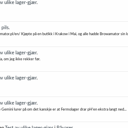
av ulike lager-gjær
.
 pils
.
ator.pl/en/ Kjøpte på en butikk i Krakow i Mai, og alle hadde Browamator sin lo
av ulike lager-gjær
.
a, om jeg ikke rekker før.
av ulike lager-gjær
.
av ulike lager-gjær
.
le Gemini lurer på om det kanskje er at Fermolager drar pH’en ekstra langt ned...
den
Test av ulike lager-gjær
i
Råvarer
.