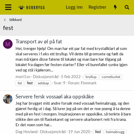
Logg inn
Registrer
Stikkord
fest
Transport av øl på fat
M
Hei, trenger hjelp! Om man har ett par fat med krystallklart øl som
skal serveres i f.eks ett bryllup. Vil dette bli gromsete og fælt da
man må kjøre disse fatene til lokalet og man bare har tilgang på
lokalet fra dagen før festen starter? Eller vil bunnfallet synke igjen
ved og stå i kjølerom...
mort1sn
Diskusjonstråd
5 Feb 2022
bryllup
corneliusfat
fat
fest
selskap
Svar: 9
Forum:
Finnmark
Servere fersk vossaøl aka oppskåke
Jeg har brygget mitt andre forsøk med vossaøl/heimabrugg, og den
gjæret ferdig ut i dag. Så lurer jeg på om det er noe poeng å ta denne
med på en fest i morgen. Inspirasjonen er oppskåke, så tenkte å bare
stikke den om til flaskekaret og servere ukarbonert rett fra krana.
Er det noen som har...
Dag Hovland
Diskusjonstråd
19 Jun 2020
fest
heimabrugg