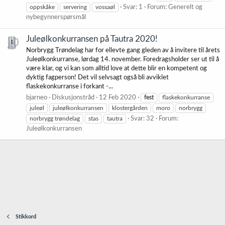
oppskåke
servering
vossaøl
Svar: 1
Forum:
Generelt og
nybegynnerspørsmål
Juleølkonkurransen på Tautra 2020!
Norbrygg Trøndelag har for ellevte gang gleden av å invitere til årets
Juleølkonkurranse, lørdag 14. november. Foredragsholder ser ut til å
være klar, og vi kan som alltid love at dette blir en kompetent og
dyktig fagperson! Det vil selvsagt også bli avviklet
flaskekonkurranse i forkant -...
bjarneo
Diskusjonstråd
12 Feb 2020
fest
flaskekonkurranse
juleøl
juleølkonkurransen
klostergården
moro
norbrygg
norbrygg trøndelag
stas
tautra
Svar: 32
Forum:
Juleølkonkurransen
Stikkord