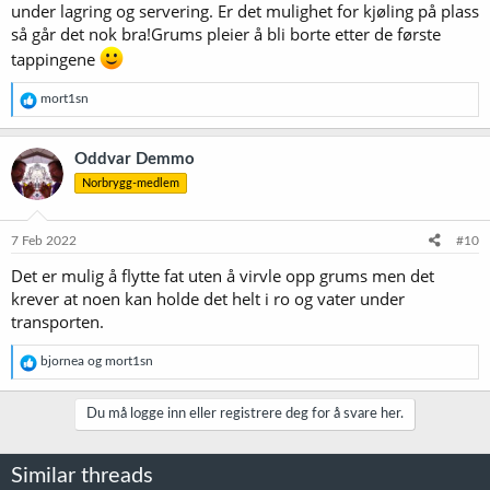
under lagring og servering. Er det mulighet for kjøling på plass
så går det nok bra!Grums pleier å bli borte etter de første
tappingene
R
mort1sn
e
a
k
Oddvar Demmo
s
Norbrygg-medlem
j
o
n
e
7 Feb 2022
#10
r
Det er mulig å flytte fat uten å virvle opp grums men det
:
krever at noen kan holde det helt i ro og vater under
transporten.
R
bjornea
og
mort1sn
e
a
k
Du må logge inn eller registrere deg for å svare her.
s
j
o
Similar threads
n