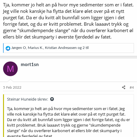
Tja, kommer jo helt an på hvor mye sedimenter som er i fatet.
Jeg ville nok kanskje ha flytta det klare ølet over på et nytt
purget fat. Da er du kvitt alt bunnfall som ligger igjen i det
forrige fatet, og du er kvitt problemet. Bruk laaaavt trykk og
gjerne "skumdempende slange" når du overfører karbonert øl
ellers blir det skumparty i øverste fjerdedel av fatet.
R
Jørgen O
,
Marius K.
,
Kristian Andreassen
og 2 til
e
a
k
mort1sn
M
s
j
o
n
e
5 Feb 2022
#4
r
:
Steinar Huneide skrev:
Tja, kommer jo helt an på hvor mye sedimenter som er i fatet. Jeg
ville nok kanskje ha flytta det klare ølet over på et nytt purget fat.
Da er du kvitt alt bunnfall som ligger igjen i det forrige fatet, og du er
kvitt problemet. Bruk laaaavt trykk og gjerne "skumdempende
slange" når du overfører karbonert øl ellers blir det skumparty i
øverste fjerdedel av fatet.