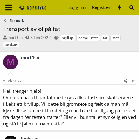
Logg inn
Registrer
Finnmark
Transport av øl på fat
T
S
S
mort1sn
5 Feb 2022
bryllup
corneliusfat
fat
fest
r
t
t
selskap
å
a
i
d
r
k
mort1sn
M
s
t
k
t
d
o
a
a
r
r
t
d
5 Feb 2022
#1
t
o
e
Hei, trenger hjelp!
r
Om man har ett par fat med krystallklart øl som skal serveres
i f.eks ett bryllup. Vil dette bli gromsete og fælt da man må
kjøre disse fatene til lokalet og man bare har tilgang på lokalet
fra dagen før festen starter? Eller vil bunnfallet synke igjen ved
og stå i kjølerom over natta?
loebrygg