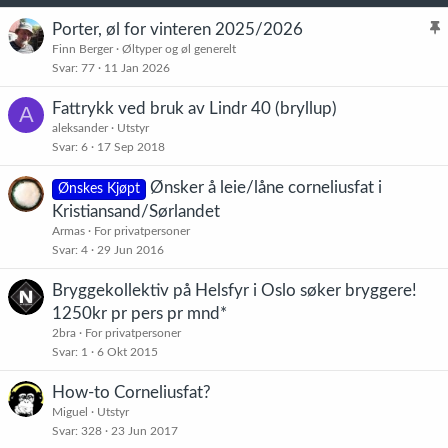
e
r
Porter, øl for vinteren 2025/2026
:
l
Finn Berger
Øltyper og øl generelt
Svar
77
11 Jan 2026
i
s
Fattrykk ved bruk av Lindr 40 (bryllup)
A
t
aleksander
Utstyr
r
Svar
6
17 Sep 2018
e
t
Ønsker å leie/låne corneliusfat i
Ønskes Kjøpt
Kristiansand/Sørlandet
Armas
For privatpersoner
Svar
4
29 Jun 2016
Bryggekollektiv på Helsfyr i Oslo søker bryggere!
1250kr pr pers pr mnd*
2bra
For privatpersoner
Svar
1
6 Okt 2015
How-to Corneliusfat?
Miguel
Utstyr
Svar
328
23 Jun 2017