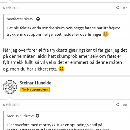
6 Feb 2022
#7
beefeater skrev:
Det blir faktisk enda mindre skum hvis begge fatene har litt
høyere
trykk enn det opprinnelige fatet hadde før overføringen
Når jeg overfører øl fra trykksatt gjæringskar til fat gjør jeg det
på denne måten, aldri hatt skumproblemer selv om fatet er
fylt smekk fullt, så vil vel si det er eliminert på denne måten
og, men du har sikkert rett.
Steinar Huneide
Norbrygg-medlem
6 Feb 2022
#8
Marius K. skrev:
Eller overføre med mottrykk. Kjør en spunding ventil på
mottakerfatet som står med marginalt lavere trykk enn hva