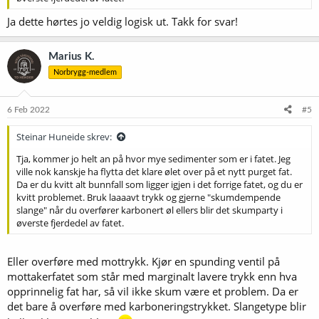
Ja dette hørtes jo veldig logisk ut. Takk for svar!
Marius K.
Norbrygg-medlem
6 Feb 2022
#5
Steinar Huneide skrev:
Tja, kommer jo helt an på hvor mye sedimenter som er i fatet. Jeg
ville nok kanskje ha flytta det klare ølet over på et nytt purget fat.
Da er du kvitt alt bunnfall som ligger igjen i det forrige fatet, og du er
kvitt problemet. Bruk laaaavt trykk og gjerne "skumdempende
slange" når du overfører karbonert øl ellers blir det skumparty i
øverste fjerdedel av fatet.
Eller overføre med mottrykk. Kjør en spunding ventil på
mottakerfatet som står med marginalt lavere trykk enn hva
opprinnelig fat har, så vil ikke skum være et problem. Da er
det bare å overføre med karboneringstrykket. Slangetype blir