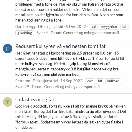
problemer med å åpne de. Når jeg skrur om halsen på fata og drar
opp så er det noe som holder de tilbake. Virker som det er noe
metall som holder igjen halsen fra innsiden av fata. Noen her som
har en god løsning på å åpne...
Gardebrygg
Diskusjonstråd
5 Des 2022
30l
bryggerifat
fat
g-kobling
Svar: 4
Forum:
Generelt og nybegynnerspørsmål
Redusert kullsyrenivå ved nesten tomt fat
P
Hei! Ølet har stått på karbonering på 2.5 grader og 0.8 bar i 15
dager,hadde 2 dager med litt høyere trykk , ca 1.7 bar for og få litt
mere kullsyre ved dag 10,dette hjalp for og få ønsket co2
mengde,reduserte til tappetrykk 0.8 bar.Ølet hadde veldig bra
kullsyre nivå da ,men plutselig minket...
Petteroo
Diskusjonstråd
14 Sep 2022
co2
fat
kullsyre
Svar: 29
Forum:
Generelt og nybegynnerspørsmål
sodastream og fat
Y
God kveld godtfolk, Fortsatt ikke så alt for mange brygg på nakken,
men få blir fler og det har ikke blitt mindre artig eller givende :) Det
tok ikke lang tid før jeg ble lei av å flaske og vil skaffe et fat til
"forbruksølet". Sodastream virker lettest da jeg kan bytte flaske i
umiddelbar...