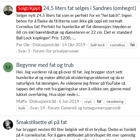
24,5 liters fat selges i Sandnes (omhegn!)
Solgt/Kjøpt
Selger nytt 24,5 liters fat som er perfekt for en "hel batch". Ingen
behov for å flaske de få literne som ikke går oppi ett normalt
Cornelius fat! Perfekt for humlerike øl! Fat dimensjon: Høyden er
68 cm inkl bærehåndtak og diameteren er 22 cm. Det er standard
Ball Lock koplinger! Pris: 1200,-...
Per Ole
Diskusjonstråd
14 Okt 2019
ball-lock
cornelius
fat
Svar: 3
Forum:
For privatpersoner
Begynne med fat og trub
M
Hei. Jeg vurderer nå og gå over til fat. Jeg brygger stort sett
humlerike øl og møter alltid på oksideringsproblemet og da er
naturligvis fat løsningen. Av videoene jeg finner på YouTube så
tappes det ofte rett fra gjæringskar uten å stikke om, gjerne med
lukket overføring. Hva skjer nede i...
Maffa
Diskusjonstråd
6 Jun 2019
cryo
fat
oksidering
trub
Svar: 14
Forum:
Generelt og nybegynnerspørsmål
Smakstilsette øl på fat
har brygget nesten 80 liter belgisk wit til et bryllup. Dette er fordelt
på 4 corneliusfat. For å gjøre øltilbudet på bryllupet litt mer spenstig