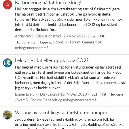
Karbonering på fat for fersking!
A
Hei, har brygget litt øl fra ekstraktsett og satt på flasker tidligere.
Har nå bestilt ett 19l corneliusfat og lurer på hvordan dette
fungerer? Har søkt rundt på div sider men føler ikke jeg finner nok
info til å få dette til. Tenkte å karbonere med CO2 og har skjønt
dette med kalkulator for...
Adrianfh99
Diskusjonstråd
23 Nov 2021
bar
fat
karbonering
tapping
Svar: 3
Forum:
Generelt og
nybegynnerspørsmål
Lekkasje i fat eller opptak av CO2?
Har begynt med Cornelius-fat for en stund siden og har stort sett
gått greit. Er i ferd med bygge om kjøleskapet og har derfor kjøpt
CO2-manifold. Har hatt stabilt trykk på to fat som allerede var
karbonert, men da jeg koblet på det 3dje fatet med ukarbonert øl så
jeg at trykket hadde sunket...
Espen Breivik
Diskusjonstråd
9 Des 2020
co2
fat
lekkasje
Svar: 5
Forum:
Generelt og nybegynnerspørsmål
Vasking av s-koblingsfat (helst uten pumpe)
Jeg vurderer å kjøpe fat med s-kobling og lurer på om folk har
erfaring med vask av slike fat, evt. Fat med g-kobling på en så enkel