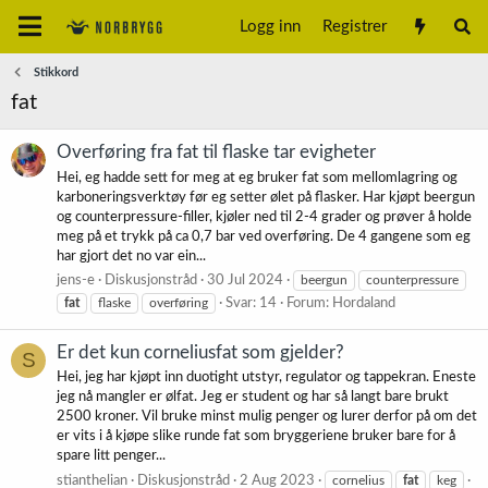
Logg inn
Registrer
Stikkord
fat
Overføring fra fat til flaske tar evigheter
Hei, eg hadde sett for meg at eg bruker fat som mellomlagring og
karboneringsverktøy før eg setter ølet på flasker. Har kjøpt beergun
og counterpressure-filler, kjøler ned til 2-4 grader og prøver å holde
meg på et trykk på ca 0,7 bar ved overføring. De 4 gangene som eg
har gjort det no var ein...
jens-e
Diskusjonstråd
30 Jul 2024
beergun
counterpressure
fat
flaske
overføring
Svar: 14
Forum:
Hordaland
Er det kun corneliusfat som gjelder?
S
Hei, jeg har kjøpt inn duotight utstyr, regulator og tappekran. Eneste
jeg nå mangler er ølfat. Jeg er student og har så langt bare brukt
2500 kroner. Vil bruke minst mulig penger og lurer derfor på om det
er vits i å kjøpe slike runde fat som bryggeriene bruker bare for å
spare litt penger...
stianthelian
Diskusjonstråd
2 Aug 2023
cornelius
fat
keg