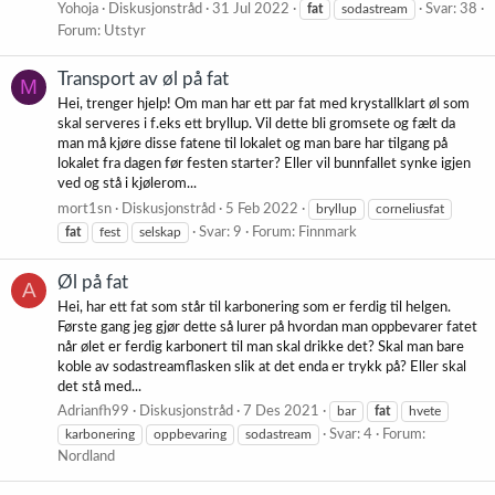
Yohoja
Diskusjonstråd
31 Jul 2022
fat
sodastream
Svar: 38
Forum:
Utstyr
Transport av øl på fat
M
Hei, trenger hjelp! Om man har ett par fat med krystallklart øl som
skal serveres i f.eks ett bryllup. Vil dette bli gromsete og fælt da
man må kjøre disse fatene til lokalet og man bare har tilgang på
lokalet fra dagen før festen starter? Eller vil bunnfallet synke igjen
ved og stå i kjølerom...
mort1sn
Diskusjonstråd
5 Feb 2022
bryllup
corneliusfat
fat
fest
selskap
Svar: 9
Forum:
Finnmark
Øl på fat
A
Hei, har ett fat som står til karbonering som er ferdig til helgen.
Første gang jeg gjør dette så lurer på hvordan man oppbevarer fatet
når ølet er ferdig karbonert til man skal drikke det? Skal man bare
koble av sodastreamflasken slik at det enda er trykk på? Eller skal
det stå med...
Adrianfh99
Diskusjonstråd
7 Des 2021
bar
fat
hvete
karbonering
oppbevaring
sodastream
Svar: 4
Forum:
Nordland