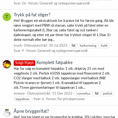
Svar: 26
Forum:
Generelt og nybegynnerspørsmål
Trykk på fat stiger?
T
Hei! Brygget ett ekstraktsett for å prøve fat for første gang. Alt ble
nøye rengjort med PBW så starsan, satte trykk på fatet etter en
karboneringstabell (1.3bar ca), satte fatet og co2 tanken i
kjøleskapet, og etter ett par timer har trykket steget til 1,5bar. Er
dette normalt eller bør jeg...
troyb
Diskusjonstråd
30 Jul 2023
fat
karbonering
trykk
Svar: 9
Forum:
Generelt og nybegynnerspørsmål
Komplett fatpakke
Solgt/Kjøpt
Har for salg en komplett fatpakke: 1 stk. driptray 25 cm med
veggfeste 2 stk. Perlick 650SS tappekran med flowcontrol 2 stk.
CO2 slanger med ballock 2 stk. tappeslanger med ballock (NB!
Picknic-kranen er fjernet) 1 stk. Krannøkkel til tappekran 2
stk.75mm gjennomføringer til tappekran 1 stk...
mnxnor
Diskusjonstråd
15 Des 2022
cornerlius
fat
perlick
tappekran
Svar: 6
Forum:
For privatpersoner
Åpne bryggerifat?
Hei! Jeg har kjøpt et par bryggerifat (g-kobling, 30L) på finn, men har