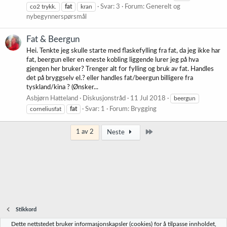
co2 trykk.
fat
kran
Svar: 3
Forum:
Generelt og
nybegynnerspørsmål
Fat & Beergun
Hei. Tenkte jeg skulle starte med flaskefylling fra fat, da jeg ikke har
fat, beergun eller en eneste kobling liggende lurer jeg på hva
gjengen her bruker? Trenger alt for fylling og bruk av fat. Handles
det på bryggselv el.? eller handles fat/beergun billigere fra
tyskland/kina ? (Ønsker...
Asbjørn Hatteland
Diskusjonstråd
11 Jul 2018
beergun
corneliusfat
fat
Svar: 1
Forum:
Brygging
Siste
1 av 2
Neste
Stikkord
Dette nettstedet bruker informasjonskapsler (cookies) for å tilpasse innholdet,