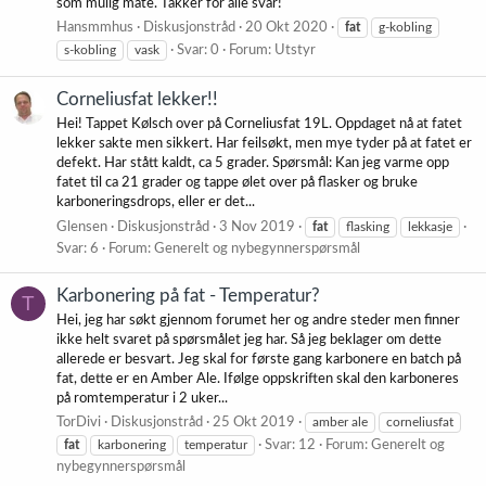
som mulig måte. Takker for alle svar!
Hansmmhus
Diskusjonstråd
20 Okt 2020
fat
g-kobling
s-kobling
vask
Svar: 0
Forum:
Utstyr
Corneliusfat lekker!!
Hei! Tappet Kølsch over på Corneliusfat 19L. Oppdaget nå at fatet
lekker sakte men sikkert. Har feilsøkt, men mye tyder på at fatet er
defekt. Har stått kaldt, ca 5 grader. Spørsmål: Kan jeg varme opp
fatet til ca 21 grader og tappe ølet over på flasker og bruke
karboneringsdrops, eller er det...
Glensen
Diskusjonstråd
3 Nov 2019
fat
flasking
lekkasje
Svar: 6
Forum:
Generelt og nybegynnerspørsmål
Karbonering på fat - Temperatur?
T
Hei, jeg har søkt gjennom forumet her og andre steder men finner
ikke helt svaret på spørsmålet jeg har. Så jeg beklager om dette
allerede er besvart. Jeg skal for første gang karbonere en batch på
fat, dette er en Amber Ale. Ifølge oppskriften skal den karboneres
på romtemperatur i 2 uker...
TorDivi
Diskusjonstråd
25 Okt 2019
amber ale
corneliusfat
fat
karbonering
temperatur
Svar: 12
Forum:
Generelt og
nybegynnerspørsmål