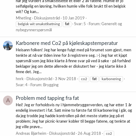
har jeg vurdert å smakstilsette et eller 2 av fatene. Humle er jo
selfølgelig en løsning, hvilken humle ville folk brukt til en belgisk
wit? Og kan...
Mhetling
Diskusjonstråd
10 Jan 2019
belgisk wit smakstilsetning
fat
Svar: 5
Forum:
Generelt og
nybegynnerspørsmål
Karbonere med Co2 på kjøleskapstemperatur
Heisann folken! Jeg har lenge fulgt med på forumet som gjest, men
tenkte at nå var tiden inne for å registrere seg. :-) Jeg har et kjapt
spørsmål som jeg ikke klarte å finne svar på ved å søke - på forhånd
beklager jeg om dette allerede er diskutert her - jeg klarte ikke å
finne det. Jeg...
hnrk
Diskusjonstråd
3 Nov 2018
co2
fat
karbonering
Svar: 4
Forum:
Brygging
Problem med tapping fra fat
A
Hei! Jeg er forholdsvis ny i hjemmebryggerverden, og har etter 1 år
endelig investert i fat. Satt mine to første fat til karbonering i går, og
da jeg trodde jeg hadde kontrollen på det meste støtte jeg på et
problem; Jeg har picnic-kraner kobler til begge fatene, og tenkte at
jeg ville prøve...
Andreas Bjørheim
Diskusjonstråd
26 Aug 2018
co2