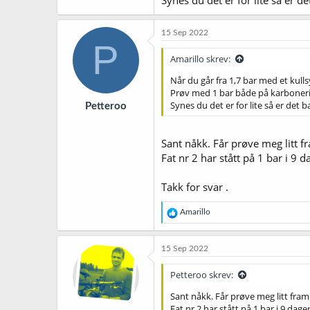
Synes du det er for lite så er d
15 Sep 2022
P
Amarillo skrev:
Når du går fra 1,7 bar med et kullsyr
Prøv med 1 bar både på karbonering
Synes du det er for lite så er det 
Petteroo
Sant nåkk. Får prøve meg litt f
Fat nr 2 har stått på 1 bar i 9 
Takk for svar .
R
Amarillo
e
a
k
15 Sep 2022
s
j
Petteroo skrev:
o
n
Sant nåkk. Får prøve meg litt fram
e
Fat nr 2 har stått på 1 bar i 9 dage