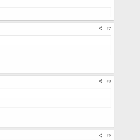
#7
#8
#9