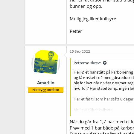
bunnen og opp.
Mulig jeg liker kullsyre
Petter
15 Sep 2022
Petteroo skrev:
Hei! Ølet har stått på karbonering 
og få ønsket co2 mengde,reduserte 
ble for lavt når nivået nærmet seg 
Amarillo
hvorfor? Har stabil temp, ingen lek
Norbrygg-medlem
Har et fat til som har stått 8 dage
Mulig jeg liker kullsyre
Petter
Når du går fra 1,7 bar med et kul
Prøv med 1 bar både på karboner