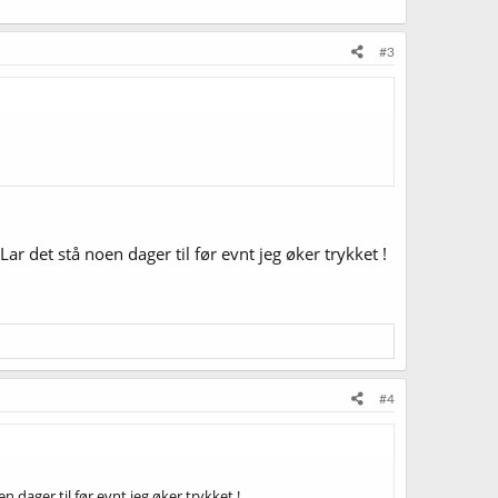
#3
Lar det stå noen dager til før evnt jeg øker trykket !
#4
n dager til før evnt jeg øker trykket !