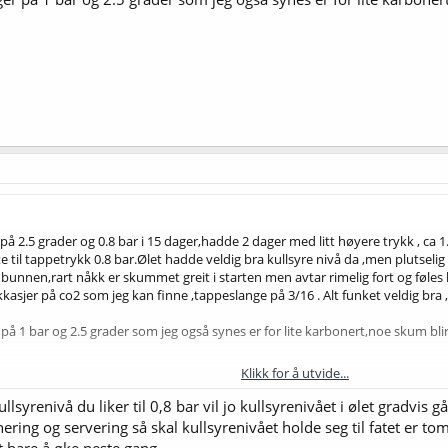
på 2.5 grader og 0.8 bar i 15 dager,hadde 2 dager med litt høyere trykk , ca 1.7
til tappetrykk 0.8 bar.Ølet hadde veldig bra kullsyre nivå da ,men plutseli
bunnen,rart nåkk er skummet greit i starten men avtar rimelig fort og føles litt
kasjer på co2 som jeg kan finne ,tappeslange på 3/16 . Alt funket veldig bra ,m
r på 1 bar og 2.5 grader som jeg også synes er for lite karbonert,noe skum bl
Klikk for å utvide...
lsyrenivå du liker til 0,8 bar vil jo kullsyrenivået i ølet gradvis g
ing og servering så skal kullsyrenivået holde seg til fatet er tom