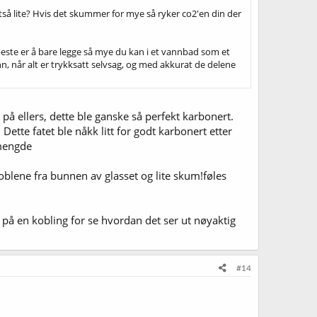
så lite? Hvis det skummer for mye så ryker co2'en din der
beste er å bare legge så mye du kan i et vannbad som et
nn, når alt er trykksatt selvsag, og med akkurat de delene
 på ellers, dette ble ganske så perfekt karbonert.
. Dette fatet ble nåkk litt for godt karbonert etter
 mengde
 boblene fra bunnen av glasset og lite skum!føles
 på en kobling for se hvordan det ser ut nøyaktig
#14