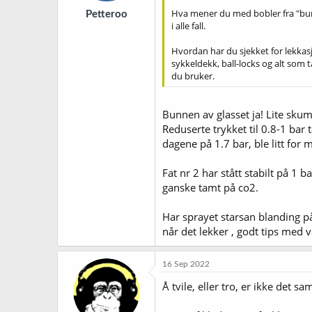
Hva mener du med bobler fra "bunn
Petteroo
i alle fall.
Hvordan har du sjekket for lekkas
sykkeldekk, ball-locks og alt som 
du bruker.
Bunnen av glasset ja! Lite skum.
Reduserte trykket til 0.8-1 bar t
dagene på 1.7 bar, ble litt fo
Fat nr 2 har stått stabilt på 1 
ganske tamt på co2.
Har sprayet starsan blanding på
når det lekker , godt tips med 
16 Sep 2022
Å tvile, eller tro, er ikke det s