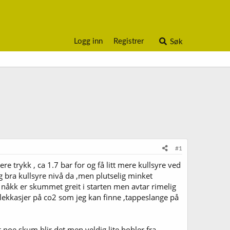
Logg inn
Registrer
Søk
#1
e trykk , ca 1.7 bar for og få litt mere kullsyre ved
g bra kullsyre nivå da ,men plutselig minket
 nåkk er skummet greit i starten men avtar rimelig
gen lekkasjer på co2 som jeg kan finne ,tappeslange på
t,noe skum blir det men veldig lite bobler fra