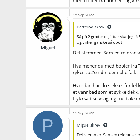
med bobler fra bunnen, og virk
15 Sep 2022
Petteroo skrev:
Så på 2 grader og 1 bar skal jeg få 
og virker ganske så dødt
Miguel
Det stemmer. Som en referanse 
Hva mener du med bobler fra "b
ryker co2'en din der i alle fall.
Hvordan har du sjekket for lekk
et vannbad som et sykkeldekk, b
trykksatt selvsag, og med akku
15 Sep 2022
P
Miguel skrev:
Det stemmer. Som en referanse er R