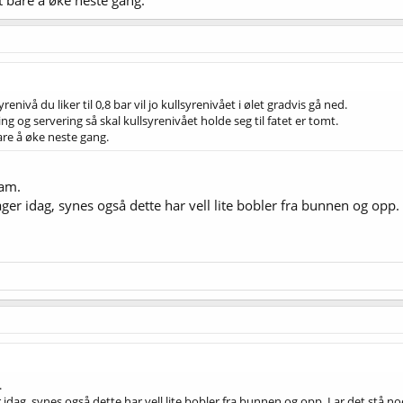
et bare å øke neste gang.
enivå du liker til 0,8 bar vil jo kullsyrenivået i ølet gradvis gå ned.
 og servering så skal kullsyrenivået holde seg til fatet er tomt.
bare å øke neste gang.
ram.
dager idag, synes også dette har vell lite bobler fra bunnen og opp. 
.
r idag, synes også dette har vell lite bobler fra bunnen og opp. Lar det stå noe