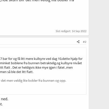
Sist redigert:
14 Sep 2022
#2
 bar for og få litt mere kullsyre ved dag 10,dette hjalp for
g minket boblene fra bunnen betraktelig,og kullsyre nivået
 flatt . Det er heldigvis ikke mye igjen i fatet ,men
en så ble det litt flatt.
ir det men veldig lite bobler fra bunnen og opp.
å ned.
t.