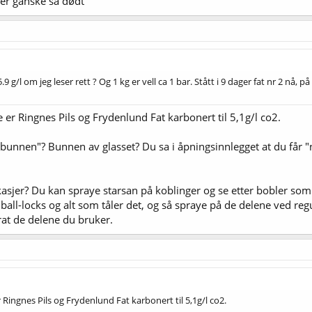
er ganske så dødt
5.9 g/l om jeg leser rett ? Og 1 kg er vell ca 1 bar. Stått i 9 dager fat nr 2 n
er Ringnes Pils og Frydenlund Fat karbonert til 5,1g/l co2.
unnen"? Bunnen av glasset? Du sa i åpningsinnlegget at du får "
asjer? Du kan spraye starsan på koblinger og se etter bobler som
all-locks og alt som tåler det, og så spraye på de delene ved regul
rat de delene du bruker.
ingnes Pils og Frydenlund Fat karbonert til 5,1g/l co2.