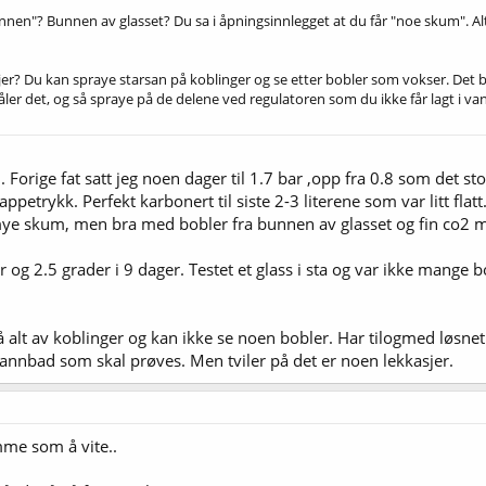
en"? Bunnen av glasset? Du sa i åpningsinnlegget at du får "noe skum". Alt
jer? Du kan spraye starsan på koblinger og se etter bobler som vokser. Det 
tåler det, og så spraye på de delene ved regulatoren som du ikke får lagt i va
 Forige fat satt jeg noen dager til 1.7 bar ,opp fra 0.8 som det sto
appetrykk. Perfekt karbonert til siste 2-3 literene som var litt flatt
r mye skum, men bra med bobler fra bunnen av glasset og fin co2
bar og 2.5 grader i 9 dager. Testet et glass i sta og var ikke mange
 alt av koblinger og kan ikke se noen bobler. Har tilogmed løsnet
vannbad som skal prøves. Men tviler på det er noen lekkasjer.
amme som å vite..