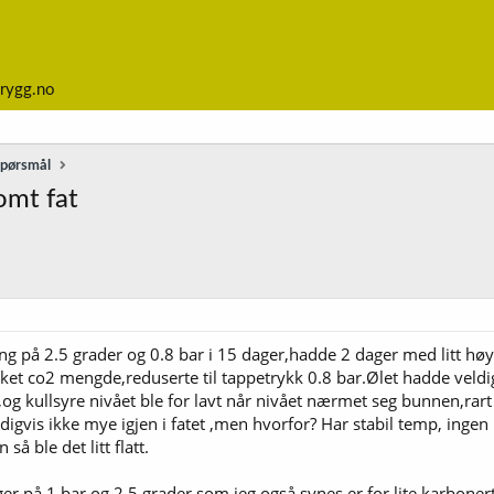
rygg.no
spørsmål
omt fat
ng på 2.5 grader og 0.8 bar i 15 dager,hadde 2 dager med litt høyer
sket co2 mengde,reduserte til tappetrykk 0.8 bar.Ølet hadde veldi
og kullsyre nivået ble for lavt når nivået nærmet seg bunnen,rart
r heldigvis ikke mye igjen i fatet ,men hvorfor? Har stabil temp, in
så ble det litt flatt.
ager på 1 bar og 2.5 grader som jeg også synes er for lite karboner