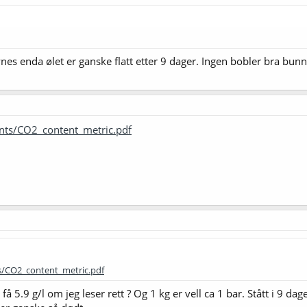
ynes enda ølet er ganske flatt etter 9 dager. Ingen bobler bra bun
nts/CO2_content_metric.pdf
s/CO2_content_metric.pdf
få 5.9 g/l om jeg leser rett ? Og 1 kg er vell ca 1 bar. Stått i 9 da