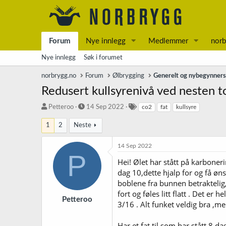
Forum
Nye innlegg
Medlemmer
norb
Nye innlegg
Søk i forumet
norbrygg.no
Forum
Ølbrygging
Generelt og nybegynner
Redusert kullsyrenivå ved nesten t
T
S
S
Petteroo
14 Sep 2022
co2
fat
kullsyre
r
t
t
å
a
i
1
2
Neste
d
r
k
s
t
k
14 Sep 2022
t
d
o
P
Hei! Ølet har stått på karboneri
a
a
r
r
t
d
dag 10,dette hjalp for og få øn
t
o
boblene fra bunnen betraktelig,
e
fort og føles litt flatt . Det e
r
Petteroo
3/16 . Alt funket veldig bra ,men 
Har et fat til som har stått 8 d