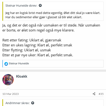
Steinar Huneide skrev:
Jeg har en logisk brist med dette egentlig. Ølet ditt skal jo være klart.
Har du sedimenter eller gjær i glasset så blir ølet uklart.
Ja, og det er det også når usmaken er til stede. Når usmaken
er borte, er ølet som regel også mye klarere.
Rett etter fating: Uklart øl, gjærsmak
Etter en ukes lagring: Klart øl, perfekt smak
Etter flytting: Uklart øl, usmak
Etter et par nye uker: Klart øl, perfekt smak.
R
Steinar Huneide
e
a
k
Kloakk
s
j
o
n
e
10 Mar 2023
#35
r
:
Andrimner skrev: