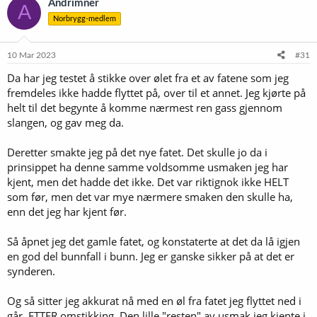
Andrimner
A
Norbrygg-medlem
10 Mar 2023
#31
Da har jeg testet å stikke over ølet fra et av fatene som jeg
fremdeles ikke hadde flyttet på, over til et annet. Jeg kjørte på
helt til det begynte å komme nærmest ren gass gjennom
slangen, og gav meg da.
Deretter smakte jeg på det nye fatet. Det skulle jo da i
prinsippet ha denne samme voldsomme usmaken jeg har
kjent, men det hadde det ikke. Det var riktignok ikke HELT
som før, men det var mye nærmere smaken den skulle ha,
enn det jeg har kjent før.
Så åpnet jeg det gamle fatet, og konstaterte at det da lå igjen
en god del bunnfall i bunn. Jeg er ganske sikker på at det er
synderen.
Og så sitter jeg akkurat nå med en øl fra fatet jeg flyttet ned i
går, ETTER omstikking. Den lille "resten" av usmak jeg kjente i