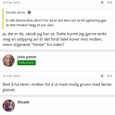
10 Mar 2023
#38
Kloakk skrev:
Er alle fatene dine sånn? For da er det ikke rart at litt agetering gjør
at ølet smaker høgg et par uker.
Ja, det er de, såvidt jeg kan se. Dette kunne jeg gjerne tenkt
meg en utdyping av! Er det fordi fatet koner mot midten,
mens stigerøret "henter" fra siden?
john petter
Fylkesstyre
10 Mar 2023
#39
Best å ha røret i midten for å ut mest mulig grums med første
glasset.
Kloakk