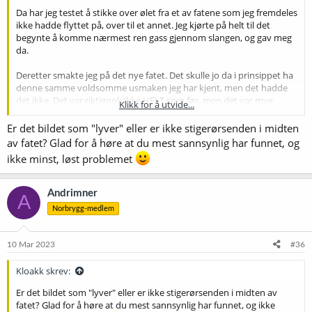
Da har jeg testet å stikke over ølet fra et av fatene som jeg fremdeles
ikke hadde flyttet på, over til et annet. Jeg kjørte på helt til det
begynte å komme nærmest ren gass gjennom slangen, og gav meg
da.
Deretter smakte jeg på det nye fatet. Det skulle jo da i prinsippet ha
denne samme voldsomme usmaken jeg har kjent, men det hadde
det ikke. Det var riktignok ikke HELT som før, men det var mye
Klikk for å utvide...
nærmere smaken den skulle ha, enn det jeg har kjent før.
Er det bildet som "lyver" eller er ikke stigerørsenden i midten
Så åpnet jeg det gamle fatet, og konstaterte at det da lå igjen en god
av fatet? Glad for å høre at du mest sannsynlig har funnet, og
del bunnfall i bunn. Jeg er ganske sikker på at det er synderen.
ikke minst, løst problemet
Og så sitter jeg akkurat nå med en øl fra fatet jeg flyttet ned i går,
ETTER omstikking. Den lille "resten" av usmak jeg kjente i går er nå
Andrimner
A
borte, og ølet smaker slik det skal. Jeg er ganske sikker på at jeg nå
Norbrygg-medlem
har funnet løsningen!
10 Mar 2023
#36
Kloakk skrev:
Er det bildet som "lyver" eller er ikke stigerørsenden i midten av
fatet? Glad for å høre at du mest sannsynlig har funnet, og ikke