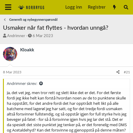
Logg inn
Registrer
Generelt og nybegynnerspørsmål
Usmaker når fat flyttes - hvordan unngå?
T
S
Andrimner
6 Mar 2023
r
t
å
a
Kloakk
d
r
s
t
t
d
a
a
8 Mar 2023
#21
r
t
t
o
Andrimner skrev:
e
r
Ja, det vet jeg, men tror rett og slett ikke det er det. For det første
fordi jeg ikke helt kan forstå hvordan noen av de to punktene skulle
ha oppstått, for det andre fordi det har opptrådt helt likt på alle
batchene med lagerøl jeg har satt, og for det tredje fordi usmaken
altså forsvinner fullstendig, og så oppstår igjen for full styrke hvis jeg
beveger på fatet - for så å forsvinne igjen hvis jeg lar det stå. Det er
da spesielt det siste punktet jeg tenker på, er det forenelig med DMS
og Acetaldehyd? Kan det forsvinne og gjenoppstå på denne måten?