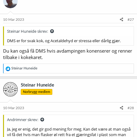
j
o
n
e
10 Mar 2023
#27
r
:
Steinar Huneide skrev:
DMS er for svak kok, og Acetaldehyd er stressa eller dårlig gjær.
Du kan også få DMS hvis avdampingen konenserer og renner
tilbake i kokekaret.
R
Steinar Huneide
e
a
k
Steinar Huneide
s
Norbrygg-medlem
j
o
n
e
10 Mar 2023
#28
r
:
Andrimner skrev:
Ja, jeg er enig, det gir god mening for meg. Kan det være at man også
vil få det hvis man flasker øl rett fra et gjæringsfat i plast som man