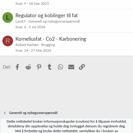
Svar
9
18 Sep 2025
Regulator og koblinger til fat
L
LarsET
Generelt og nybegynnerspørsmål
Svar
6
3 Jul 2026
Korneliusfat - Co2 - Karbonering
R
Robert Karlsen
Brygging
Svar
14
27 Mar 2026
Facebook
Reddit
Pinterest
Tumblr
WhatsApp
E-post
Link
Del:
Generelt og nybegynnerspørsmål
Dette nettstedet bruker informasjonskapsler (cookies) for å tilpasse innholdet,
Norbrygg-default
skreddersy din opplevelse og holde deg innlogget dersom du registrerer deg.
Ved å fortsette og bruke dette nettstedet, samtykker du i bruken av