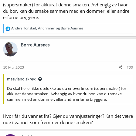
(supersmaker) for akkurat denne smaken. Avhengig av hvor
du bor, kan du smake sammen med en dommer, eller andre
erfarne bryggere.
R
AndersHonstad
,
Andrimner
og
Børre Aursnes
e
a
k
Børre Aursnes
s
j
o
n
e
10 Mar 2023
#30
r
:
msevland skrev:
Du skal heller ikke utelukke au du er overfølsom (supersmaker) for
akkurat denne smaken. Avhengig av hvor du bor, kan du smake
sammen med en dommer, eller andre erfarne bryggere.
Hvor får du vannet fra? Gjør du vannjusteringer? Kan det være
noe i vannet som fremmer denne smaken?