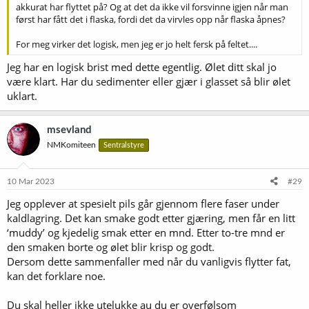
akkurat har flyttet på? Og at det da ikke vil forsvinne igjen når man
først har fått det i flaska, fordi det da virvles opp når flaska åpnes?
For meg virker det logisk, men jeg er jo helt fersk på feltet....
Jeg har en logisk brist med dette egentlig. Ølet ditt skal jo
være klart. Har du sedimenter eller gjær i glasset så blir ølet
uklart.
msevland
NMKomiteen
Sentralstyre
10 Mar 2023
#29
Jeg opplever at spesielt pils går gjennom flere faser under
kaldlagring. Det kan smake godt etter gjæring, men får en litt
‘muddy’ og kjedelig smak etter en mnd. Etter to-tre mnd er
den smaken borte og ølet blir krisp og godt.
Dersom dette sammenfaller med når du vanligvis flytter fat,
kan det forklare noe.
Du skal heller ikke utelukke au du er overfølsom