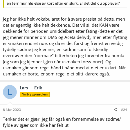
en tørr munnfølelse av kort etter en slurk. Er det det du opplever?
Jeg har ikke helt vokabularet for å svare presist på dette, men
det er egentlig ikke helt dekkende. Det vil si, det KAN være
dekkende for perioden umiddelbart etter fating (dette er det
jeg mener minner om DMS og Acetaldehyd), men etter flytting
er smaken endret noe, og da er det først og fremst en veldig
tydelig sødme jeg kjenner, en sødme som fullstendig
overdøver den "normale" bitterheten jeg forventer fra humla
(og som jeg kjenner igjen når usmaken forsvinner). Og
usmaken går som regel hånd i hånd med at ølet er uklart. Når
usmaken er borte, er som regel ølet blitt klarere også.
Lars___Erik
L
Norbrygg-medlem
8 Mar 2023
#24
Tenker det er gjær, jeg får også en fornemmelse av sødme/
fylde av gjær som ikke har felt ut.