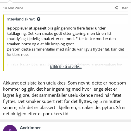
n
e
10 Mar 2023
#32
r
:
msevland skrev:
Jeg opplever at spesielt pils går gjennom flere faser under
kaldlagring. Det kan smake godt etter gjæring, men får en litt
‘muddy’ og kjedelig smak etter en mnd. Etter to-tre mnd er den
smaken borte og ølet blir krisp og godt.
Dersom dette sammenfaller med når du vanligvis flytter fat, kan det
forklare noe.
Du skal heller ikke utelukke au du er overfølsom (supersmaker) for
Klikk for å utvide...
akkurat denne smaken. Avhengig av hvor du bor, kan du smake
sammen med en dommer, eller andre erfarne bryggere.
Akkurat det siste kan utelukkes. Som nevnt, dette er noe som
kommer og går, det har ingenting med hvor lenge ølet er
lagret å gjøre, det sammenfaller utelukkende med når fatet
flyttes. Det smaker supert rett før det flyttes, og 5 minutter
senere, når det er plassert i kjelleren, smaker det pyton. Så er
det ok igjen etter et par ukers tid.
Andrimner