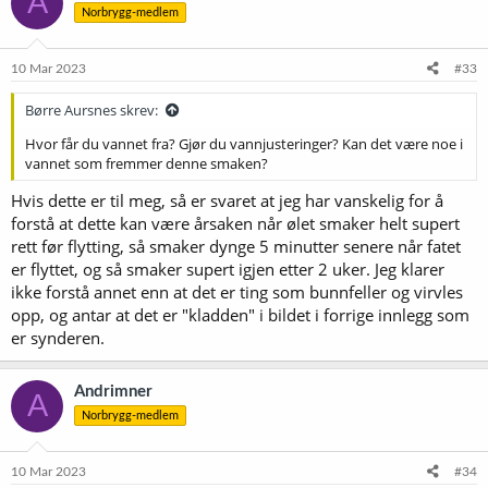
A
Norbrygg-medlem
10 Mar 2023
#33
Børre Aursnes skrev:
Hvor får du vannet fra? Gjør du vannjusteringer? Kan det være noe i
vannet som fremmer denne smaken?
Hvis dette er til meg, så er svaret at jeg har vanskelig for å
forstå at dette kan være årsaken når ølet smaker helt supert
rett før flytting, så smaker dynge 5 minutter senere når fatet
er flyttet, og så smaker supert igjen etter 2 uker. Jeg klarer
ikke forstå annet enn at det er ting som bunnfeller og virvles
opp, og antar at det er "kladden" i bildet i forrige innlegg som
er synderen.
Andrimner
A
Norbrygg-medlem
10 Mar 2023
#34