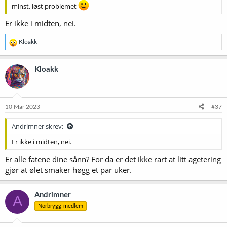
minst, løst problemet
Er ikke i midten, nei.
R
Kloakk
e
a
k
Kloakk
s
j
o
n
e
10 Mar 2023
#37
r
:
Andrimner skrev:
Er ikke i midten, nei.
Er alle fatene dine sånn? For da er det ikke rart at litt agetering
gjør at ølet smaker høgg et par uker.
Andrimner
A
Norbrygg-medlem