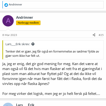
R
Andrimner
e
a
k
Andrimner
A
s
Norbrygg-medlem
j
o
n
e
8 Mar 2023
#25
r
:
Lars___Erik skrev:
Tenker det er gjær, jeg får også en fornemmelse av sødme/ fylde av
gjær som ikke har felt ut.
Ja, jeg er enig, det gir god mening for meg. Kan det være at
man også vil få det hvis man flasker øl rett fra et gjæringsfat i
plast som man akkurat har flyttet på? Og at det da ikke vil
forsvinne igjen når man først har fått det i flaska, fordi det da
virvles opp når flaska åpnes?
For meg virker det logisk, men jeg er jo helt fersk på feltet....
Lars___Erik