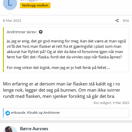
L
Norbrygg-medlem
8 Mar 2023
#26
Andrimner skrev:
Ja, jeg er enig, det gir god mening for meg. Kan det være at man også
vil få det hvis man flasker øl rett fra et gjæringsfat i plast som man
akkurat har flyttet på? Og at det da ikke vil forsvinne igjen når man
først har fått det i flaska, fordi det da virvles opp når flaska åpnes?
For meg virker det logisk, men jeg er jo helt fersk på feltet....
Min erfaring er at dersom man lar flasken stå kaldt og i ro
lenge nok, legger det seg på bunnen. Om man ikke svirrer
rundt med flasken, men sjenker forsiktig så går det bra.
Sist redigert:
9 Mar 2023
R
erikraude
,
Kloakk
og
Andrimner
e
a
k
Børre Aursnes
s