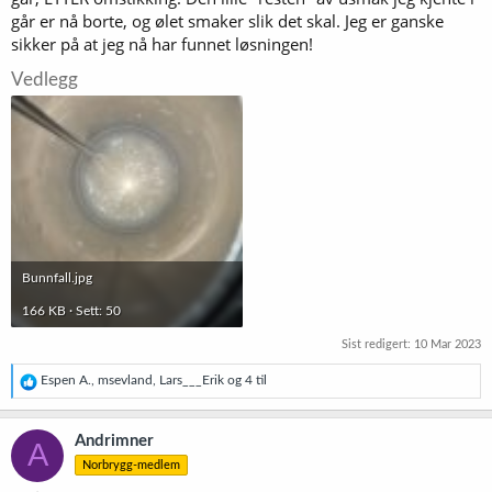
går er nå borte, og ølet smaker slik det skal. Jeg er ganske
sikker på at jeg nå har funnet løsningen!
Vedlegg
Bunnfall.jpg
166 KB · Sett: 50
Sist redigert:
10 Mar 2023
R
Espen A.
,
msevland
,
Lars___Erik
og 4 til
e
a
k
Andrimner
A
s
Norbrygg-medlem
j
o