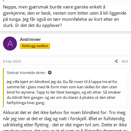
Neppe, men gjærsmak burde være ganske enkelt å
gjenkjenne, den er besk, nesten som bitter uten å bli liggende
på tunga. Jeg får også en tørr munnfølelse av kort etter en
slurk. Er det det du opplever?
Andrimner
A
Norbrygg-medlem
8 Mar 2023
#22
Steinar Huneide skrev:
Jeg ville kjørt en blindtest jeg da. Du får noen til å tappe tre øl fra
samme fat i glass med lik form men som kan skilles for den uten
bind for øynene. Tapp to før fatet beveges, og ett etter. Så smaker
du blindt fem ganger, og ser om du klarer å plukke ut den etter
fatflyttinga hver gang.
Akkurat det er det ikke behov for noen blindtest for. Tro meg
når jeg sier at det er dag og natt i forskjell. Ølet er fullstendig
udrikkelig etter flytting - det er det ingen tvil om. Dette er ikke
smaksnyanser, det ene er et øl som er fullstendig dominert av