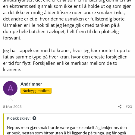
en ekstremt søtlig smak som ikke er til å holde ut og som gjør
at det ikke er mulig å identifisere noen andre smaker i ølet,
det andre er et øl hvor denne usmaken er fullstendig borte.
Usmaken er ille nok til at jeg lenge gikk med tanken på å
dumpe hele batchen i avløpet, helt frem til den plutselig
forsvant.
Jeg har tappekran med to kraner, hvor jeg har montert opp to
fat av samme type på hver kran, hvor den eneste forskjellen
er tid for flytt. Forskjellen er like merkbar mellom de to
kranene.
Andrimner
A
Norbrygg-medlem
8 Mar 2023
#23
Kloakk skrev:
Neppe, men gjærsmak burde være ganske enkelt å gjenkjenne, den
er besk, nesten som bitter uten å bli liggende på tunga. Jeg får også