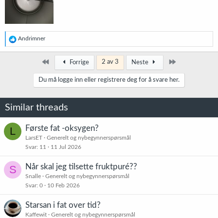
R
Andrimner
e
a
k
Først
Siste
2 av 3
Forrige
Neste
s
j
Du må logge inn eller registrere deg for å svare her.
o
n
e
Similar threads
r
:
Første fat -oksygen?
L
LarsET
Generelt og nybegynnerspørsmål
Svar
11
11 Jul 2026
Når skal jeg tilsette fruktpuré??
S
Snalle
Generelt og nybegynnerspørsmål
Svar
0
10 Feb 2026
Starsan i fat over tid?
Kaffewit
Generelt og nybegynnerspørsmål