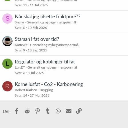
Svar
11
11 Jul 2026
Når skal jeg tilsette fruktpuré??
S
Snalle
Generelt og nybegynnerspørsmål
Svar
0
10 Feb 2026
Starsan i fat over tid?
Kaffewit
Generelt og nybegynnerspørsmål
Svar
9
18 Sep 2025
Regulator og koblinger til fat
L
LarsET
Generelt og nybegynnerspørsmål
Svar
6
3 Jul 2026
Korneliusfat - Co2 - Karbonering
R
Robert Karlsen
Brygging
Svar
14
27 Mar 2026
Facebook
Reddit
Pinterest
Tumblr
WhatsApp
E-post
Link
Del: