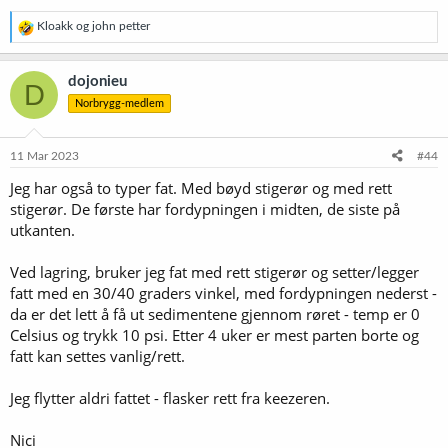
R
Kloakk
og
john petter
e
a
k
dojonieu
D
s
Norbrygg-medlem
j
o
n
e
11 Mar 2023
#44
r
Jeg har også to typer fat. Med bøyd stigerør og med rett
:
stigerør. De første har fordypningen i midten, de siste på
utkanten.
Ved lagring, bruker jeg fat med rett stigerør og setter/legger
fatt med en 30/40 graders vinkel, med fordypningen nederst -
da er det lett å få ut sedimentene gjennom røret - temp er 0
Celsius og trykk 10 psi. Etter 4 uker er mest parten borte og
fatt kan settes vanlig/rett.
Jeg flytter aldri fattet - flasker rett fra keezeren.
Nici