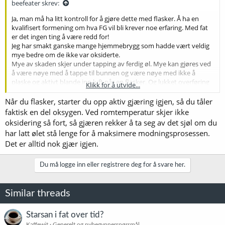
beefeater skrev:
Ja, man må ha litt kontroll for å gjøre dette med flasker. Å ha en
kvalifisert formening om hva FG vil bli krever noe erfaring. Med fat
er det ingen ting å være redd for!
Jeg har smakt ganske mange hjemmebrygg som hadde vært veldig
mye bedre om de ikke var oksiderte.
Mye av skaden skjer under tapping av ferdig øl. Mye kan gjøres ved
å være nøye med å tappe til bunnen og være nøye med ikke å
plaske og aktivt blande inn luft når en flasker. Og lukket overføring
Klikk for å utvide...
til fat.
Å overføre ølet mens det fortsatt er litt gjæring gir ekstra
Når du flasker, starter du opp aktiv gjæring igjen, så du tåler
sikkerhetsmargin og jeg påstår fortsatt at det gjør mer nytte enn
faktisk en del oksygen. Ved romtemperatur skjer ikke
skade. Men vær forsiktig, ikke lag flaskebomber
oksidering så fort, så gjæren rekker å ta seg av det sjøl om du
har latt ølet stå lenge for å maksimere modningsprosessen.
Det er alltid nok gjær igjen.
Du må logge inn eller registrere deg for å svare her.
Similar threads
Starsan i fat over tid?
Kaffewit
Generelt og nybegynnerspørsmål