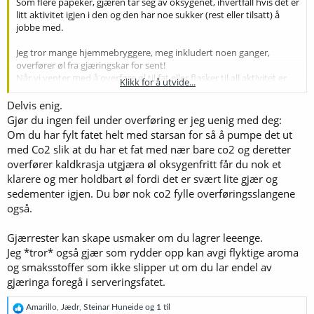
Som flere påpeker, gjæren tar seg av oksygenet, ihvertfall hvis det er
litt aktivitet igjen i den og den har noe sukker (rest eller tilsatt) å
jobbe med.
Jeg tror mange hjemmebryggere, meg inkludert noen ganger,
overfører øl fra gjæringskar for sent!
Når vi venter med å overføre øl til fat eller flasker til all aktivitet er
Klikk for å utvide...
over, f.eks. ingen plopp i gjærlåsen og ølet er klart, og det aller
verste, cold-crash av gjæringskar etter at ølet er gjæret ut, gir vi
Delvis enig.
gjæren dårligere forutsetninger for å rydde opp i små og store feil vi
Gjør du ingen feil under overføring er jeg uenig med deg:
gjør under overføring.
Om du har fylt fatet helt med starsan for så å pumpe det ut
med Co2 slik at du har et fat med nær bare co2 og deretter
Jeg tror mange vil oppleve en heving i kvalitet om de overfører til fat
overfører kaldkrasja utgjæra øl oksygenfritt får du nok et
mye tidligere, når det er et par SG-poeng igjen av gjæringen, og lar
klarere og mer holdbart øl fordi det er svært lite gjær og
ølet gjære ut de siste poengene i fatet. Vent med å kjøle det ned til
gjæringen er over og fatet har bygget opp trykk naturlig.
sedementer igjen. Du bør nok co2 fylle overføringsslangene
Det samme gjelder for flasking, men her krever det litt mer kontroll
også.
på SG og forventet FG for å få rett karbonering.
Gjærrester kan skape usmaker om du lagrer leeenge.
Jeg *tror* også gjær som rydder opp kan avgi flyktige aroma
og smaksstoffer som ikke slipper ut om du lar endel av
gjæringa foregå i serveringsfatet.
R
Amarillo
,
Jædr
,
Steinar Huneide
og 1 til