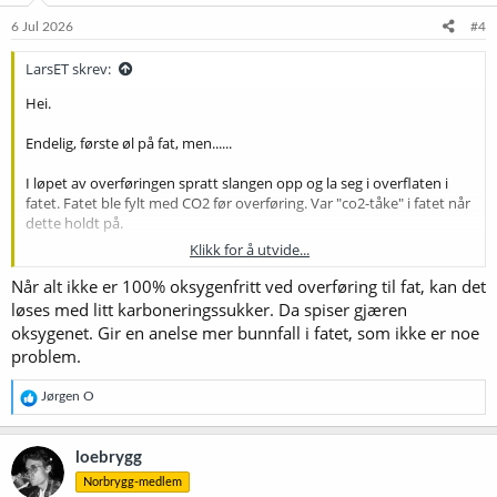
n
e
6 Jul 2026
#4
r
:
LarsET skrev:
Hei.
Endelig, første øl på fat, men......
I løpet av overføringen spratt slangen opp og la seg i overflaten i
fatet. Fatet ble fylt med CO2 før overføring. Var "co2-tåke" i fatet når
dette holdt på.
Klikk for å utvide...
Er dette krise eller har det mest sannsynlig gått bra?
Når alt ikke er 100% oksygenfritt ved overføring til fat, kan det
Om det er krise er det vel bare å brette opp ermene for å sette et
løses med litt karboneringssukker. Da spiser gjæren
nytt brygg i kveld....
oksygenet. Gir en anelse mer bunnfall i fatet, som ikke er noe
problem.
R
Jørgen O
e
a
k
loebrygg
s
Norbrygg-medlem
j