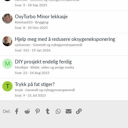
Svar
9
18 Sep 2025
OxyTurbo Minor lekkasje
Reinhard10
Brygging
Svar
8
20 Nov 2025
Hjelp meg med å redusere oksygeneksponering
cjohansen
Generelt og nybegynnerspørsmål
Svar
101
19 Jan 2026
DIY prosjekt endelig ferdig
M
Mortbjer
Bilder, video og øvrige media
Svar
23
24 Aug 2025
Trykk på fat stiger?
T
troyb
Generelt og nybegynnerspørsmål
Svar
9
31 Jul 2023
Facebook
Reddit
Pinterest
Tumblr
WhatsApp
E-post
Link
Del: