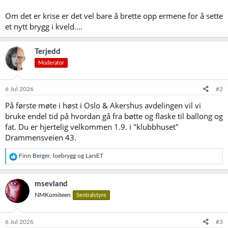
Om det er krise er det vel bare å brette opp ermene for å sette
et nytt brygg i kveld....
Terjedd
Moderator
6 Jul 2026
#2
På første møte i høst i Oslo & Akershus avdelingen vil vi
bruke endel tid på hvordan gå fra bøtte og flaske til ballong og
fat. Du er hjertelig velkommen 1.9. i "klubbhuset"
Drammensveien 43.
R
Finn Berger
,
loebrygg
og
LarsET
e
a
k
msevland
s
NMKomiteen
Sentralstyre
j
o
n
e
6 Jul 2026
#3