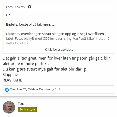
r
:
LarsET skrev:
Hei.
Endelig, første øl på fat, men......
I løpet av overføringen spratt slangen opp og la seg i overflaten i
fatet. Fatet ble fylt med CO2 før overføring. Var "co2-tåke" i fatet når
dette holdt på.
Klikk for å utvide...
Er dette krise eller har det mest sannsynlig gått bra?
Det går ‘alltid’ greit, men for hver liten ting som går galt, blir
Om det er krise er det vel bare å brette opp ermene for å sette et
ølet ørlite mindre perfekt.
nytt brygg i kveld....
Du kan gjøre svært mye galt før ølet blir dårlig.
Slapp av
RDWHAHB
R
Ove
,
LarsET
,
Oddvar Demmo
og 1 til
e
a
k
Tor.
s
Sentralstyre
j
o