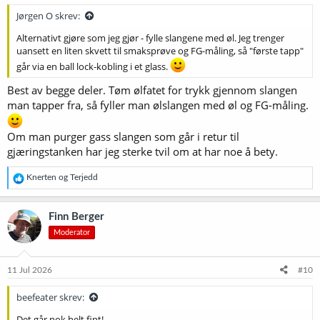
:
Jørgen O skrev:
Alternativt gjøre som jeg gjør - fylle slangene med øl. Jeg trenger
uansett en liten skvett til smaksprøve og FG-måling, så "første tapp"
går via en ball lock-kobling i et glass.
Best av begge deler. Tøm ølfatet for trykk gjennom slangen
man tapper fra, så fyller man ølslangen med øl og FG-måling.
Om man purger gass slangen som går i retur til
gjæringstanken har jeg sterke tvil om at har noe å bety.
R
Knerten
og
Terjedd
e
a
k
Finn Berger
s
Moderator
j
o
n
e
11 Jul 2026
#10
r
:
beefeater skrev:
Det går nok helt fint!