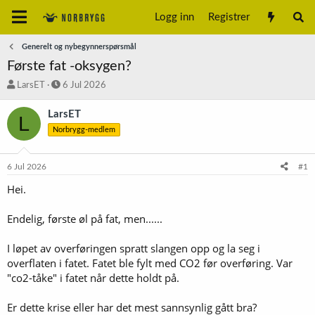
Logg inn
Registrer
Generelt og nybegynnerspørsmål
Første fat -oksygen?
T
S
LarsET
6 Jul 2026
r
t
å
a
LarsET
L
d
r
Norbrygg-medlem
s
t
t
d
a
a
6 Jul 2026
#1
r
t
t
o
Hei.
e
r
Endelig, første øl på fat, men......
I løpet av overføringen spratt slangen opp og la seg i
overflaten i fatet. Fatet ble fylt med CO2 før overføring. Var
"co2-tåke" i fatet når dette holdt på.
Er dette krise eller har det mest sannsynlig gått bra?