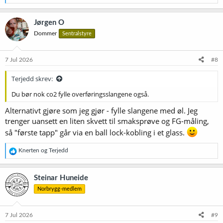
e
a
k
Jørgen O
s
Dommer
Sentralstyre
j
o
n
e
7 Jul 2026
#8
r
:
Terjedd skrev:
Du bør nok co2 fylle overføringsslangene også.
Alternativt gjøre som jeg gjør - fylle slangene med øl. Jeg
trenger uansett en liten skvett til smaksprøve og FG-måling,
så "første tapp" går via en ball lock-kobling i et glass.
R
Knerten
og
Terjedd
e
a
k
Steinar Huneide
s
Norbrygg-medlem
j
o
n
e
7 Jul 2026
#9
r