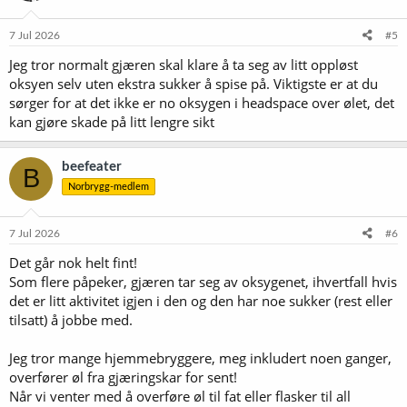
o
n
e
7 Jul 2026
#5
r
Jeg tror normalt gjæren skal klare å ta seg av litt oppløst
:
oksyen selv uten ekstra sukker å spise på. Viktigste er at du
sørger for at det ikke er no oksygen i headspace over ølet, det
kan gjøre skade på litt lengre sikt
beefeater
B
Norbrygg-medlem
7 Jul 2026
#6
Det går nok helt fint!
Som flere påpeker, gjæren tar seg av oksygenet, ihvertfall hvis
det er litt aktivitet igjen i den og den har noe sukker (rest eller
tilsatt) å jobbe med.
Jeg tror mange hjemmebryggere, meg inkludert noen ganger,
overfører øl fra gjæringskar for sent!
Når vi venter med å overføre øl til fat eller flasker til all