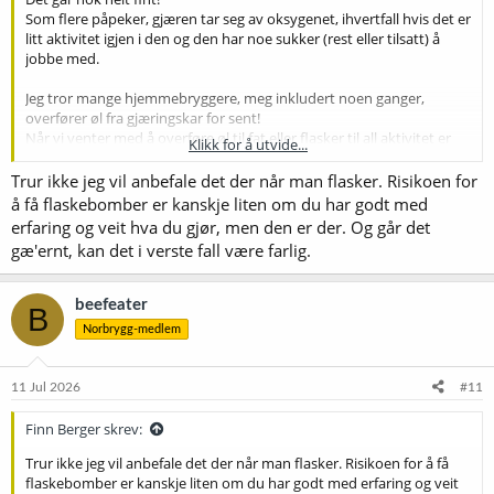
Som flere påpeker, gjæren tar seg av oksygenet, ihvertfall hvis det er
litt aktivitet igjen i den og den har noe sukker (rest eller tilsatt) å
jobbe med.
Jeg tror mange hjemmebryggere, meg inkludert noen ganger,
overfører øl fra gjæringskar for sent!
Når vi venter med å overføre øl til fat eller flasker til all aktivitet er
Klikk for å utvide...
over, f.eks. ingen plopp i gjærlåsen og ølet er klart, og det aller
verste, cold-crash av gjæringskar etter at ølet er gjæret ut, gir vi
Trur ikke jeg vil anbefale det der når man flasker. Risikoen for
gjæren dårligere forutsetninger for å rydde opp i små og store feil vi
å få flaskebomber er kanskje liten om du har godt med
gjør under overføring.
erfaring og veit hva du gjør, men den er der. Og går det
gæ'ernt, kan det i verste fall være farlig.
Jeg tror mange vil oppleve en heving i kvalitet om de overfører til fat
mye tidligere, når det er et par SG-poeng igjen av gjæringen, og lar
ølet gjære ut de siste poengene i fatet. Vent med å kjøle det ned til
beefeater
B
gjæringen er over og fatet har bygget opp trykk naturlig.
Norbrygg-medlem
Det samme gjelder for flasking, men her krever det litt mer kontroll
på SG og forventet FG for å få rett karbonering.
11 Jul 2026
#11
Finn Berger skrev:
Trur ikke jeg vil anbefale det der når man flasker. Risikoen for å få
flaskebomber er kanskje liten om du har godt med erfaring og veit