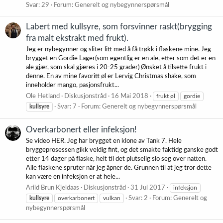
Svar: 29
Forum:
Generelt og nybegynnerspørsmål
Labert med kullsyre, som forsvinner raskt(brygging
fra malt ekstrakt med frukt).
Jeg er nybegynner og sliter litt med å få trøkk i flaskene mine. Jeg
brygget en Gordie Lager(som egentlig er en ale, etter som det er en
ale gjær, som skal gjæres i 20-25 grader) Ønsket å tilsette frukt i
denne. En av mine favoritt øl er Lervig Christmas shake, som
inneholder mango, pasjonsfrukt...
Ole Hetland
Diskusjonstråd
16 Mai 2018
frukt øl
gordie
kullsyre
Svar: 7
Forum:
Generelt og nybegynnerspørsmål
Overkarbonert eller infeksjon!
Se video HER. Jeg har brygget en klone av Tank 7. Hele
bryggeprosessen gikk veldig fint, og det smakte faktidg ganske godt
etter 14 dager på flaske, helt til det plutselig slo seg over natten.
Alle flaskene spruter når jeg åpner de. Grunnen til at jeg tror dette
kan være en infeksjon er at hele...
Arild Brun Kjeldaas
Diskusjonstråd
31 Jul 2017
infeksjon
kullsyre
overkarbonert
vulkan
Svar: 2
Forum:
Generelt og
nybegynnerspørsmål