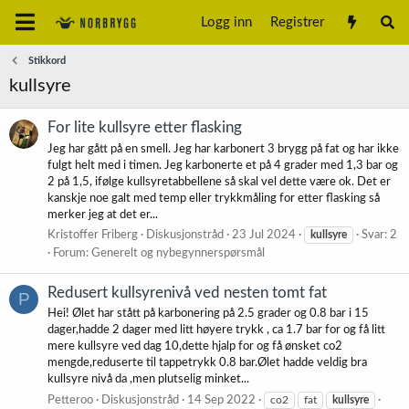
Logg inn
Registrer
Stikkord
kullsyre
For lite kullsyre etter flasking
Jeg har gått på en smell. Jeg har karbonert 3 brygg på fat og har ikke
fulgt helt med i timen. Jeg karbonerte et på 4 grader med 1,3 bar og
2 på 1,5, ifølge kullsyretabbellene så skal vel dette være ok. Det er
kanskje noe galt med temp eller trykkmåling for etter flasking så
merker jeg at det er...
Kristoffer Friberg
Diskusjonstråd
23 Jul 2024
kullsyre
Svar: 2
Forum:
Generelt og nybegynnerspørsmål
Redusert kullsyrenivå ved nesten tomt fat
P
Hei! Ølet har stått på karbonering på 2.5 grader og 0.8 bar i 15
dager,hadde 2 dager med litt høyere trykk , ca 1.7 bar for og få litt
mere kullsyre ved dag 10,dette hjalp for og få ønsket co2
mengde,reduserte til tappetrykk 0.8 bar.Ølet hadde veldig bra
kullsyre nivå da ,men plutselig minket...
Petteroo
Diskusjonstråd
14 Sep 2022
co2
fat
kullsyre