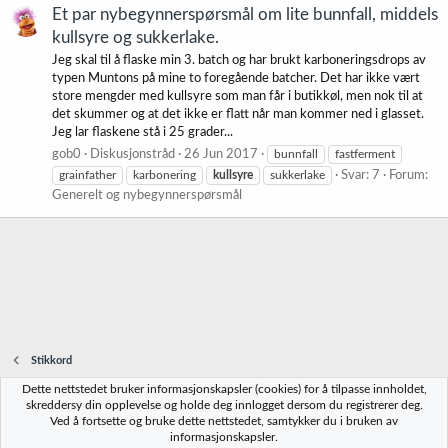
Et par nybegynnerspørsmål om lite bunnfall, middels
kullsyre og sukkerlake.
Jeg skal til å flaske min 3. batch og har brukt karboneringsdrops av
typen Muntons på mine to foregående batcher. Det har ikke vært
store mengder med kullsyre som man får i butikkøl, men nok til at
det skummer og at det ikke er flatt når man kommer ned i glasset.
Jeg lar flaskene stå i 25 grader...
gob0
Diskusjonstråd
26 Jun 2017
bunnfall
fastferment
grainfather
karbonering
kullsyre
sukkerlake
Svar: 7
Forum:
Generelt og nybegynnerspørsmål
Stikkord
Dette nettstedet bruker informasjonskapsler (cookies) for å tilpasse innholdet,
Norbrygg-default
skreddersy din opplevelse og holde deg innlogget dersom du registrerer deg.
Ved å fortsette og bruke dette nettstedet, samtykker du i bruken av
Kontakt oss
Vilkår og regler
Personvernregler
Hjelp
Hjem
R
informasjonskapsler.
S