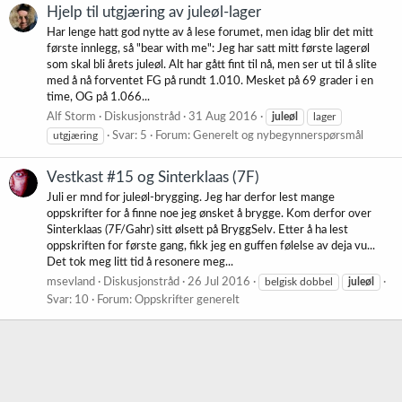
Hjelp til utgjæring av juleøl-lager
Har lenge hatt god nytte av å lese forumet, men idag blir det mitt
første innlegg, så "bear with me": Jeg har satt mitt første lagerøl
som skal bli årets juleøl. Alt har gått fint til nå, men ser ut til å slite
med å nå forventet FG på rundt 1.010. Mesket på 69 grader i en
time, OG på 1.066...
Alf Storm
Diskusjonstråd
31 Aug 2016
juleøl
lager
utgjæring
Svar: 5
Forum:
Generelt og nybegynnerspørsmål
Vestkast #15 og Sinterklaas (7F)
Juli er mnd for juleøl-brygging. Jeg har derfor lest mange
oppskrifter for å finne noe jeg ønsket å brygge. Kom derfor over
Sinterklaas (7F/Gahr) sitt ølsett på BryggSelv. Etter å ha lest
oppskriften for første gang, fikk jeg en guffen følelse av deja vu...
Det tok meg litt tid å resonere meg...
msevland
Diskusjonstråd
26 Jul 2016
belgisk dobbel
juleøl
Svar: 10
Forum:
Oppskrifter generelt