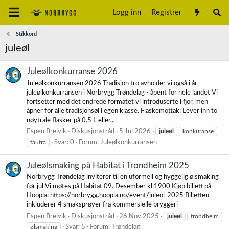
Logg inn
Registrer
Stikkord
juleøl
Juleølkonkurranse 2026
Juleølkonkurransen 2026 Tradisjon tro avholder vi også i år
juleølkonkurransen i Norbrygg Trøndelag - åpent for hele landet Vi
fortsetter med det endrede formatet vi introduserte i fjor, men
åpner for alle tradisjonsøl i egen klasse. Flaskemottak: Lever inn to
nøytrale flasker på 0.5 L eller...
Espen Breivik
Diskusjonstråd
5 Jul 2026
juleøl
konkuranse
tautra
Svar: 0
Forum:
Juleølkonkurransen
Juleølsmaking på Habitat i Trondheim 2025
Norbrygg Trøndelag inviterer til en uformell og hyggelig ølsmaking
før jul Vi møtes på Habitat 09. Desember kl 1900 Kjøp billett på
Hoopla: https://norbrygg.hoopla.no/event/juleol-2025 Billetten
inkluderer 4 smaksprøver fra kommersielle bryggeri
Espen Breivik
Diskusjonstråd
26 Nov 2025
juleøl
trondheim
ølsmaking
Svar: 5
Forum:
Trøndelag