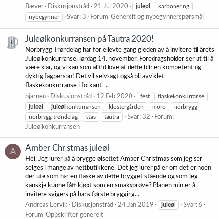
Bæver
Diskusjonstråd
21 Jul 2020
juleøl
karbonering
nybegynner
Svar: 3
Forum:
Generelt og nybegynnerspørsmål
Juleølkonkurransen på Tautra 2020!
Norbrygg Trøndelag har for ellevte gang gleden av å invitere til årets
Juleølkonkurranse, lørdag 14. november. Foredragsholder ser ut til å
være klar, og vi kan som alltid love at dette blir en kompetent og
dyktig fagperson! Det vil selvsagt også bli avviklet
flaskekonkurranse i forkant -...
bjarneo
Diskusjonstråd
12 Feb 2020
fest
flaskekonkurranse
juleøl
juleøl
konkurransen
klostergården
moro
norbrygg
norbrygg trøndelag
stas
tautra
Svar: 32
Forum:
Juleølkonkurransen
Amber Christmas juleøl
A
Hei. Jeg lurer på å brygge ølsettet Amber Christmas som jeg ser
selges i mange av nettbutikkene. Det jeg lurer på er om det er noen
der ute som har en flaske av dette brygget stående og som jeg
kanskje kunne fått kjøpt som en smaksprøve? Planen min er å
invitere svigers på hans første brygging...
Andreas Lervik
Diskusjonstråd
24 Jan 2019
juleøl
Svar: 6
Forum:
Oppskrifter generelt