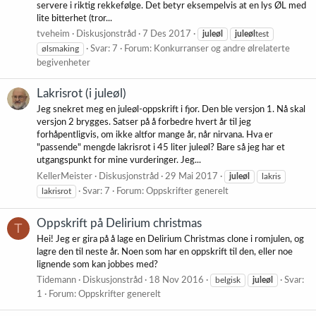
servere i riktig rekkefølge. Det betyr eksempelvis at en lys ØL med
lite bitterhet (tror...
tveheim
Diskusjonstråd
7 Des 2017
juleøl
juleøl
test
ølsmaking
Svar: 7
Forum:
Konkurranser og andre ølrelaterte
begivenheter
Lakrisrot (i juleøl)
Jeg snekret meg en juleøl-oppskrift i fjor. Den ble versjon 1. Nå skal
versjon 2 brygges. Satser på å forbedre hvert år til jeg
forhåpentligvis, om ikke altfor mange år, når nirvana. Hva er
"passende" mengde lakrisrot i 45 liter juleøl? Bare så jeg har et
utgangspunkt for mine vurderinger. Jeg...
KellerMeister
Diskusjonstråd
29 Mai 2017
juleøl
lakris
lakrisrot
Svar: 7
Forum:
Oppskrifter generelt
Oppskrift på Delirium christmas
T
Hei! Jeg er gira på å lage en Delirium Christmas clone i romjulen, og
lagre den til neste år. Noen som har en oppskrift til den, eller noe
lignende som kan jobbes med?
Tidemann
Diskusjonstråd
18 Nov 2016
belgisk
juleøl
Svar:
1
Forum:
Oppskrifter generelt