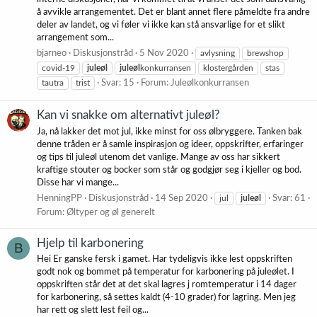
å avvikle arrangementet. Det er blant annet flere påmeldte fra andre
deler av landet, og vi føler vi ikke kan stå ansvarlige for et slikt
arrangement som...
bjarneo
Diskusjonstråd
5 Nov 2020
avlysning
brewshop
covid-19
juleøl
juleøl
konkurransen
klostergården
stas
tautra
trist
Svar: 15
Forum:
Juleølkonkurransen
Kan vi snakke om alternativt juleøl?
Ja, nå lakker det mot jul, ikke minst for oss ølbryggere. Tanken bak
denne tråden er å samle inspirasjon og ideer, oppskrifter, erfaringer
og tips til juleøl utenom det vanlige. Mange av oss har sikkert
kraftige stouter og bocker som står og godgjør seg i kjeller og bod.
Disse har vi mange...
HenningPP
Diskusjonstråd
14 Sep 2020
jul
juleøl
Svar: 61
Forum:
Øltyper og øl generelt
Hjelp til karbonering
B
Hei Er ganske fersk i gamet. Har tydeligvis ikke lest oppskriften
godt nok og bommet på temperatur for karbonering på juleølet. I
oppskriften står det at det skal lagres j romtemperatur i 14 dager
for karbonering, så settes kaldt (4-10 grader) for lagring. Men jeg
har rett og slett lest feil og...