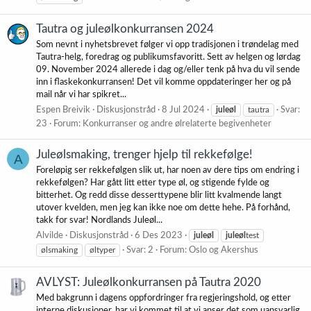
Tautra og juleølkonkurransen 2024
Som nevnt i nyhetsbrevet følger vi opp tradisjonen i trøndelag med
Tautra-helg, foredrag og publikumsfavoritt. Sett av helgen og lørdag
09. November 2024 allerede i dag og/eller tenk på hva du vil sende
inn i flaskekonkurransen! Det vil komme oppdateringer her og på
mail når vi har spikret...
Espen Breivik
Diskusjonstråd
8 Jul 2024
juleøl
tautra
Svar:
23
Forum:
Konkurranser og andre ølrelaterte begivenheter
Juleølsmaking, trenger hjelp til rekkefølge!
A
Foreløpig ser rekkefølgen slik ut, har noen av dere tips om endring i
rekkefølgen? Har gått litt etter type øl, og stigende fylde og
bitterhet. Og redd disse desserttypene blir litt kvalmende langt
utover kvelden, men jeg kan ikke noe om dette hehe. På forhånd,
takk for svar! Nordlands Juleøl...
Alvilde
Diskusjonstråd
6 Des 2023
juleøl
juleøl
test
ølsmaking
øltyper
Svar: 2
Forum:
Oslo og Akershus
AVLYST: Juleølkonkurransen på Tautra 2020
Med bakgrunn i dagens oppfordringer fra regjeringshold, og etter
interne diskusjoner, har vi kommet til at vi anser det som uansvarlig