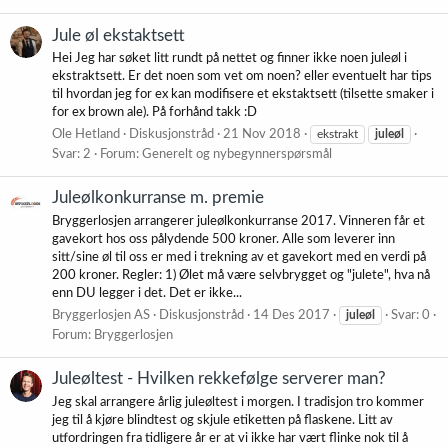
Jule øl ekstaktsett
Hei Jeg har søket litt rundt på nettet og finner ikke noen juleøl i
ekstraktsett. Er det noen som vet om noen? eller eventuelt har tips
til hvordan jeg for ex kan modifisere et ekstaktsett (tilsette smaker i
for ex brown ale). På forhånd takk :D
Ole Hetland
Diskusjonstråd
21 Nov 2018
ekstrakt
juleøl
Svar: 2
Forum:
Generelt og nybegynnerspørsmål
Juleølkonkurranse m. premie
Bryggerlosjen arrangerer juleølkonkurranse 2017. Vinneren får et
gavekort hos oss pålydende 500 kroner. Alle som leverer inn
sitt/sine øl til oss er med i trekning av et gavekort med en verdi på
200 kroner. Regler: 1) Ølet må være selvbrygget og "julete", hva nå
enn DU legger i det. Det er ikke...
Bryggerlosjen AS
Diskusjonstråd
14 Des 2017
juleøl
Svar: 0
Forum:
Bryggerlosjen
Juleøltest - Hvilken rekkefølge serverer man?
Jeg skal arrangere årlig juleøltest i morgen. I tradisjon tro kommer
jeg til å kjøre blindtest og skjule etiketten på flaskene. Litt av
utfordringen fra tidligere år er at vi ikke har vært flinke nok til å