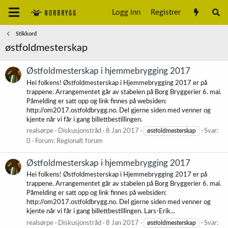
Logg inn
Registrer
Stikkord
østfoldmesterskap
Østfoldmesterskap i hjemmebrygging 2017
Hei folkens! Østfoldmesterskap i Hjemmebrygging 2017 er på
trappene. Arrangementet går av stabelen på Borg Bryggerier 6. mai.
Påmelding er satt opp og link finnes på websiden:
http://om2017.ostfoldbrygg.no. Del gjerne siden med venner og
kjente når vi får i gang billettbestillingen.
realsørpe
Diskusjonstråd
8 Jan 2017
østfoldmesterskap
Svar:
0
Forum:
Regionalt forum
Østfoldmesterskap i hjemmebrygging 2017
Hei folkens! Østfoldmesterskap i Hjemmebrygging 2017 er på
trappene. Arrangementet går av stabelen på Borg Bryggerier 6. mai.
Påmelding er satt opp og link finnes på websiden:
http://om2017.ostfoldbrygg.no. Del gjerne siden med venner og
kjente når vi får i gang billettbestillingen. Lars-Erik...
realsørpe
Diskusjonstråd
8 Jan 2017
østfoldmesterskap
Svar: