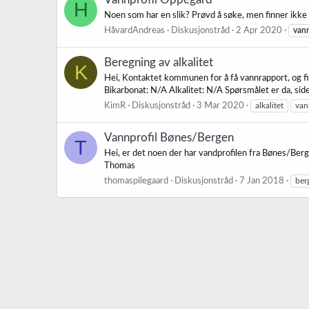
H
Noen som har en slik? Prøvd å søke, men finner ikke
HåvardAndreas
Diskusjonstråd
2 Apr 2020
vann
Beregning av alkalitet
K
Hei, Kontaktet kommunen for å få vannrapport, og fi
Bikarbonat: N/A Alkalitet: N/A Spørsmålet er da, siden
KimR
Diskusjonstråd
3 Mar 2020
alkalitet
van
Vannprofil Bønes/Bergen
T
Hei, er det noen der har vandprofilen fra Bønes/Ber
Thomas
thomaspilegaard
Diskusjonstråd
7 Jan 2018
ber