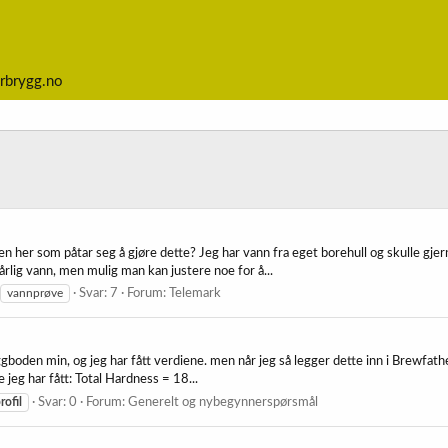
rbrygg.no
oen her som påtar seg å gjøre dette? Jeg har vann fra eget borehull og skulle gje
rlig vann, men mulig man kan justere noe for å...
vannprøve
Svar: 7
Forum:
Telemark
ryggboden min, og jeg har fått verdiene. men når jeg så legger dette inn i Brewfath
 jeg har fått: Total Hardness = 18...
rofil
Svar: 0
Forum:
Generelt og nybegynnerspørsmål