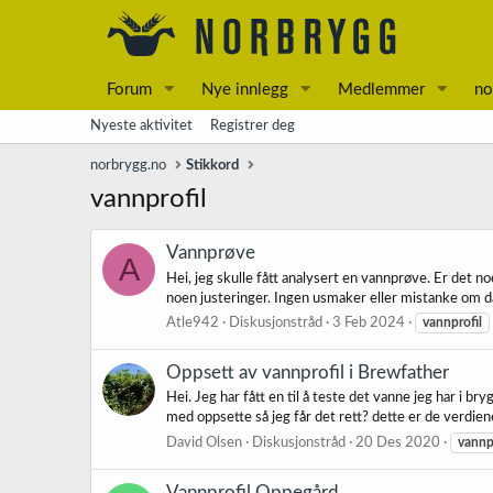
Forum
Nye innlegg
Medlemmer
no
Nyeste aktivitet
Registrer deg
norbrygg.no
Stikkord
vannprofil
Vannprøve
A
Hei, jeg skulle fått analysert en vannprøve. Er det n
noen justeringer. Ingen usmaker eller mistanke om då
Atle942
Diskusjonstråd
3 Feb 2024
vannprofil
Oppsett av vannprofil i Brewfather
Hei. Jeg har fått en til å teste det vanne jeg har i b
med oppsette så jeg får det rett? dette er de verdiene
David Olsen
Diskusjonstråd
20 Des 2020
vannp
Vannprofil Oppegård