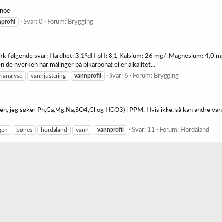
 noe
profil
Svar: 0
Forum:
Brygging
kk følgende svar: Hardhet: 3,1°dH pH: 8,1 Kalsium: 26 mg/l Magnesium: 4,0 mg/
 de hverken har målinger på bikarbonat eller alkalitet...
nanalyse
vannjustering
vannprofil
Svar: 6
Forum:
Brygging
gen, jeg søker Ph,Ca,Mg,Na,SO4,Cl og HCO3) i PPM. Hvis ikke, så kan andre vann
gen
bønes
hordaland
vann
vannprofil
Svar: 11
Forum:
Hordaland