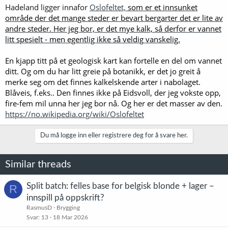
Hadeland ligger innafor
Oslofeltet,
som er et innsunket
område der det mange steder er bevart bergarter det er lite av
andre steder. Her jeg bor, er det mye kalk, så derfor er vannet
litt spesielt - men egentlig ikke så veldig vanskelig.
En kjapp titt på et geologisk kart kan fortelle en del om vannet
ditt. Og om du har litt greie på botanikk, er det jo greit å
merke seg om det finnes kalkelskende arter i nabolaget.
Blåveis, f.eks.. Den finnes ikke på Eidsvoll, der jeg vokste opp,
fire-fem mil unna her jeg bor nå. Og her er det masser av den.
https://no.wikipedia.org/wiki/Oslofeltet
Du må logge inn eller registrere deg for å svare her.
Similar threads
Split batch: felles base for belgisk blonde + lager –
R
innspill på oppskrift?
RasmusD
Brygging
Svar
13
18 Mar 2026