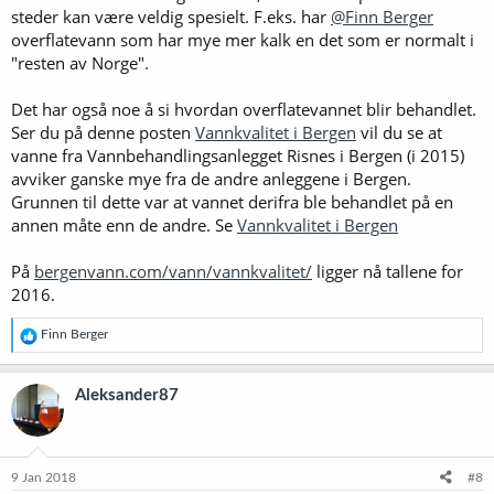
steder kan være veldig spesielt. F.eks. har
@Finn Berger
overflatevann som har mye mer kalk en det som er normalt i
"resten av Norge".
Det har også noe å si hvordan overflatevannet blir behandlet.
Ser du på denne posten
Vannkvalitet i Bergen
vil du se at
vanne fra Vannbehandlingsanlegget Risnes i Bergen (i 2015)
avviker ganske mye fra de andre anleggene i Bergen.
Grunnen til dette var at vannet derifra ble behandlet på en
annen måte enn de andre. Se
Vannkvalitet i Bergen
På
bergenvann.com/vann/vannkvalitet/
ligger nå tallene for
2016.
R
Finn Berger
e
a
k
Aleksander87
s
j
o
n
e
9 Jan 2018
#8
r