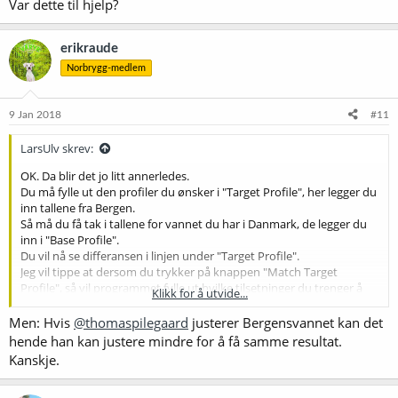
Var dette til hjelp?
erikraude
Norbrygg-medlem
9 Jan 2018
#11
LarsUlv skrev:
OK. Da blir det jo litt annerledes.
Du må fylle ut den profiler du ønsker i "Target Profile", her legger du
inn tallene fra Bergen.
Så må du få tak i tallene for vannet du har i Danmark, de legger du
inn i "Base Profile".
Du vil nå se differansen i linjen under "Target Profile".
Jeg vil tippe at dersom du trykker på knappen "Match Target
Profile", så vil programmet fylle ut hvilke tilsetninger du trenger å
Klikk for å utvide...
gjøre for å komme fra "Base Profile" til "Target Profile".
Siden du har veldig hardt vann, kan det være at du faktisk må
Men: Hvis
@thomaspilegaard
justerer Bergensvannet kan det
blande ut vannet "Dilute With" med vann nesten uten mineraler. Da
hende han kan justere mindre for å få samme resultat.
snakker vi enten kjøpt vann, RO vann eller destillert vann.
Kanskje.
RO (reverse osmosis) vann er vel det som da blir blir billigst over tid,
uten at jeg er helt sikker på det. Da trenger du utstyr for å