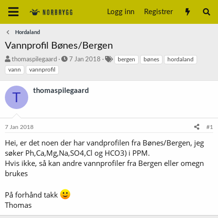
Logg inn
Registrer
Hordaland
Vannprofil Bønes/Bergen
T
S
S
thomaspilegaard
7 Jan 2018
bergen
bønes
hordaland
r
t
t
vann
vannprofil
å
a
i
d
r
k
thomaspilegaard
T
s
t
k
t
d
o
a
a
r
r
t
d
7 Jan 2018
#1
t
o
e
Hei, er det noen der har vandprofilen fra Bønes/Bergen, jeg
r
søker Ph,Ca,Mg,Na,SO4,Cl og HCO3) i PPM.
Hvis ikke, så kan andre vannprofiler fra Bergen eller omegn
brukes
På forhånd takk
Thomas