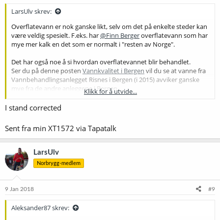
:
LarsUlv skrev:
Overflatevann er nok ganske likt, selv om det på enkelte steder kan
være veldig spesielt. F.eks. har
@Finn Berger
overflatevann som har
mye mer kalk en det som er normalt i "resten av Norge".
Det har også noe å si hvordan overflatevannet blir behandlet.
Ser du på denne posten
Vannkvalitet i Bergen
vil du se at vanne fra
Vannbehandlingsanlegget Risnes i Bergen (i 2015) avviker ganske
mye fra de andre anleggene i Bergen.
Klikk for å utvide...
Grunnen til dette var at vannet derifra ble behandlet på en annen
måte enn de andre. Se
Vannkvalitet i Bergen
I stand corrected
På
bergenvann.com/vann/vannkvalitet/
ligger nå tallene for 2016.
Sent fra min XT1572 via Tapatalk
LarsUlv
Norbrygg-medlem
9 Jan 2018
#9
Aleksander87 skrev: