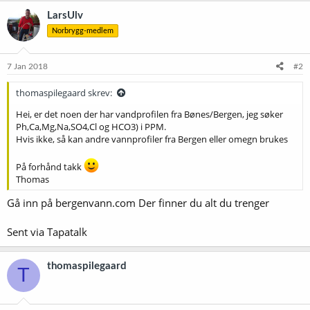
LarsUlv
Norbrygg-medlem
7 Jan 2018
#2
thomaspilegaard skrev:
Hei, er det noen der har vandprofilen fra Bønes/Bergen, jeg søker
Ph,Ca,Mg,Na,SO4,Cl og HCO3) i PPM.
Hvis ikke, så kan andre vannprofiler fra Bergen eller omegn brukes
På forhånd takk
Thomas
Gå inn på bergenvann.com Der finner du alt du trenger
Sent via Tapatalk
thomaspilegaard
T