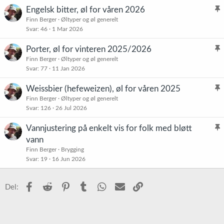
Engelsk bitter, øl for våren 2026
l
Finn Berger
Øltyper og øl generelt
Svar
46
1 Mar 2026
i
s
Porter, øl for vinteren 2025/2026
t
l
Finn Berger
Øltyper og øl generelt
r
Svar
77
11 Jan 2026
i
e
s
t
Weissbier (hefeweizen), øl for våren 2025
t
l
Finn Berger
Øltyper og øl generelt
r
Svar
126
26 Jul 2026
i
e
s
t
Vannjustering på enkelt vis for folk med bløtt
t
l
vann
r
i
Finn Berger
Brygging
e
s
Svar
19
16 Jun 2026
t
t
r
Facebook
Reddit
Pinterest
Tumblr
WhatsApp
E-post
Link
Del:
e
t