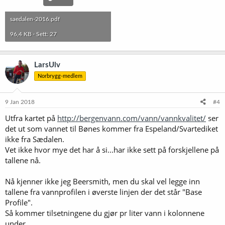
saedalen-2016.pdf
96,4 KB · Sett: 27
LarsUlv
Norbrygg-medlem
9 Jan 2018
#4
Utfra kartet på
http://bergenvann.com/vann/vannkvalitet/
ser
det ut som vannet til Bønes kommer fra Espeland/Svartediket
ikke fra Sædalen.
Vet ikke hvor mye det har å si...har ikke sett på forskjellene på
tallene nå.
Nå kjenner ikke jeg Beersmith, men du skal vel legge inn
tallene fra vannprofilen i øverste linjen der det står "Base
Profile".
Så kommer tilsetningene du gjør pr liter vann i kolonnene
under.