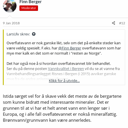
produsere RO vann.
Finn Berger
Moderator
Var dette til hjelp?
9 Jan 2018
#12
LarsUlv skrev:
Overflatevann er nok ganske likt, selv om det på enkelte steder kan
være veldig spesielt. F.eks. har
@Finn Berger
overflatevann som har
mye mer kalk en det som er normalt i "resten av Norge".
Det har også noe å si hvordan overflatevannet blir behandlet.
Ser du på denne posten
Vannkvalitet i Bergen
vil du se at vanne fra
Vannbehandlingsanlegget Risnes i Bergen (i 2015) avviker ganske
mye fra de andre anleggene i Bergen.
Klikk for å utvide...
Grunnen til dette var at vannet derifra ble behandlet på en annen
måte enn de andre. Se
Vannkvalitet i Bergen
Istida sørget vel for å skave vekk det meste av de bergartene
På
bergenvann.com/vann/vannkvalitet/
ligger nå tallene for 2016.
som kunne bidratt med interessante mineraler. Det er
grunnen til at vi har et helt annet vann enn lenger sør i
Europa, og i alle fall oveflatevannet er nokså mineralfattig.
Brønnvann/grunnvann kan være annerledes.