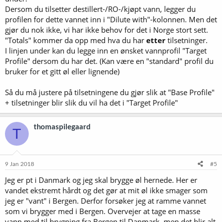
Dersom du tilsetter destillert-/RO-/kjøpt vann, legger du
profilen for dette vannet inn i "Dilute with"-kolonnen. Men det
gjør du nok ikke, vi har ikke behov for det i Norge stort sett.
"Totals" kommer da opp med hva du har
etter
tilsetninger.
I linjen under kan du legge inn en ønsket vannprofil "Target
Profile" dersom du har det. (Kan være en "standard" profil du
bruker for et gitt øl eller lignende)
Så du må justere på tilsetningene du gjør slik at "Base Profile"
+ tilsetninger blir slik du vil ha det i "Target Profile"
thomaspilegaard
T
9 Jan 2018
#5
Jeg er pt i Danmark og jeg skal brygge øl hernede. Her er
vandet ekstremt hårdt og det gør at mit øl ikke smager som
jeg er "vant" i Bergen. Derfor forsøker jeg at ramme vannet
som vi brygger med i Bergen. Overvejer at tage en masse
vann med til brygning fra Bergen til Danmark, men det blir alt