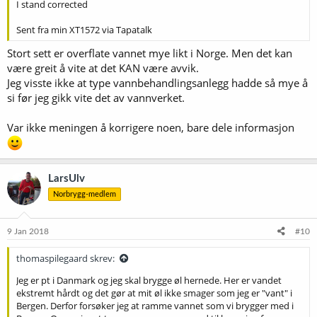
I stand corrected
Sent fra min XT1572 via Tapatalk
Stort sett er overflate vannet mye likt i Norge. Men det kan
være greit å vite at det KAN være avvik.
Jeg visste ikke at type vannbehandlingsanlegg hadde så mye å
si før jeg gikk vite det av vannverket.
Var ikke meningen å korrigere noen, bare dele informasjon
LarsUlv
Norbrygg-medlem
9 Jan 2018
#10
thomaspilegaard skrev:
Jeg er pt i Danmark og jeg skal brygge øl hernede. Her er vandet
ekstremt hårdt og det gør at mit øl ikke smager som jeg er "vant" i
Bergen. Derfor forsøker jeg at ramme vannet som vi brygger med i