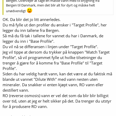
Bergen. Overvejer at tage en masse vann med til brygning fra
Bergen til Danmark, men det blir alt for dyrt og måske helt
unødvendigt
OK. Da blir det jo litt annerledes.
Du må fylle ut den profiler du ønsker i "Target Profile", her
legger du inn tallene fra Bergen.
Så må du få tak i tallene for vannet du har i Danmark, de
legger du inn i "Base Profile".
Du vil nå se differansen i linjen under "Target Profile".
Jeg vil tippe at dersom du trykker på knappen "Match Target
Profile", så vil programmet fylle ut hvilke tilsetninger du
trenger å gjøre for å komme fra "Base Profile" til "Target
Profile".
Siden du har veldig hardt vann, kan det være at du faktisk må
blande ut vannet "Dilute With" med vann nesten uten
mineraler. Da snakker vi enten kjøpt vann, RO vann eller
destillert vann.
RO (reverse osmosis) vann er vel det som da blir blir billigst
over tid, uten at jeg er helt sikker på det. Da trenger du utstyr
for å produsere RO vann.