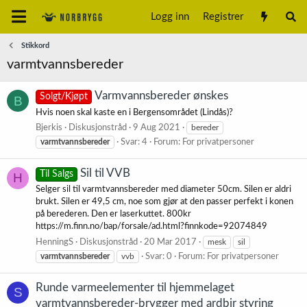
Logg inn
Registrer
Stikkord
varmtvannsbereder
Varmvannsbereder ønskes
Solgt/Kjøpt
B
Hvis noen skal kaste en i Bergensområdet (Lindås)?
Bjerkis
Diskusjonstråd
9 Aug 2021
bereder
varmtvannsbereder
Svar: 4
Forum:
For privatpersoner
Sil til VVB
Til Salgs
H
Selger sil til varmtvannsbereder med diameter 50cm. Silen er aldri
brukt. Silen er 49,5 cm, noe som gjør at den passer perfekt i konen
på berederen. Den er laserkuttet. 800kr
https://m.finn.no/bap/forsale/ad.html?finnkode=92074849
HenningS
Diskusjonstråd
20 Mar 2017
mesk
sil
varmtvannsbereder
vvb
Svar: 0
Forum:
For privatpersoner
Runde varmeelementer til hjemmelaget
S
varmtvannsbereder-brygger med ardbir styring