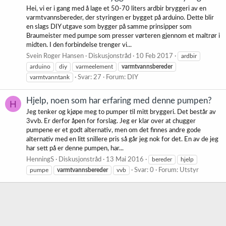
Hei, vi er i gang med å lage et 50-70 liters ardbir bryggeri av en
varmtvannsbereder, der styringen er bygget på arduino. Dette blir
en slags DIY utgave som bygger på samme prinsipper som
Braumeister med pumpe som presser vørteren gjennom et maltrør i
midten. I den forbindelse trenger vi...
Svein Roger Hansen
Diskusjonstråd
10 Feb 2017
ardbir
arduino
diy
varmeelement
varmtvannsbereder
varmtvanntank
Svar: 27
Forum:
DIY
Hjelp, noen som har erfaring med denne pumpen?
H
Jeg tenker og kjøpe meg to pumper til mitt bryggeri. Det består av
3vvb. Er derfor åpen for forslag. Jeg er klar over at chugger
pumpene er et godt alternativ, men om det finnes andre gode
alternativ med en litt snillere pris så går jeg nok for det. En av de jeg
har sett på er denne pumpen, har...
HenningS
Diskusjonstråd
13 Mai 2016
bereder
hjelp
pumpe
varmtvannsbereder
vvb
Svar: 0
Forum:
Utstyr