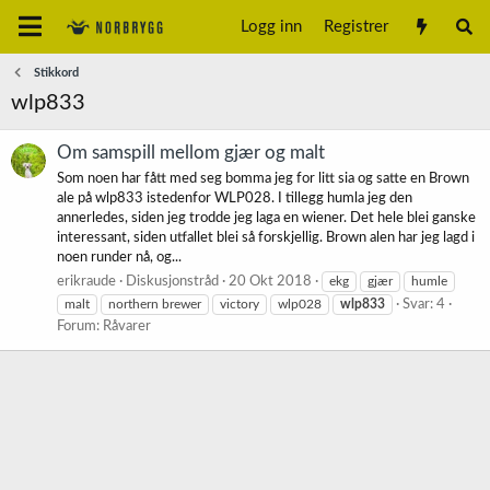
Logg inn
Registrer
Stikkord
wlp833
Om samspill mellom gjær og malt
Som noen har fått med seg bomma jeg for litt sia og satte en Brown
ale på wlp833 istedenfor WLP028. I tillegg humla jeg den
annerledes, siden jeg trodde jeg laga en wiener. Det hele blei ganske
interessant, siden utfallet blei så forskjellig. Brown alen har jeg lagd i
noen runder nå, og...
erikraude
Diskusjonstråd
20 Okt 2018
ekg
gjær
humle
malt
northern brewer
victory
wlp028
wlp833
Svar: 4
Forum:
Råvarer