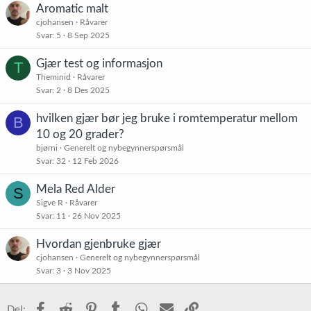
Aromatic malt
cjohansen
Råvarer
Svar
5
8 Sep 2025
Gjær test og informasjon
T
Theminid
Råvarer
Svar
2
8 Des 2025
hvilken gjær bør jeg bruke i romtemperatur mellom
B
10 og 20 grader?
bjørni
Generelt og nybegynnerspørsmål
Svar
32
12 Feb 2026
Mela Red Alder
S
Sigve R
Råvarer
Svar
11
26 Nov 2025
Hvordan gjenbruke gjær
cjohansen
Generelt og nybegynnerspørsmål
Svar
3
3 Nov 2025
Facebook
Reddit
Pinterest
Tumblr
WhatsApp
E-post
Link
Del: