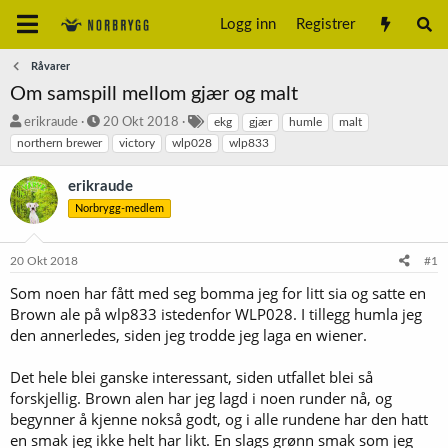
Logg inn
Registrer
Råvarer
Om samspill mellom gjær og malt
T
S
S
erikraude
20 Okt 2018
ekg
gjær
humle
malt
r
t
t
northern brewer
victory
wlp028
wlp833
å
a
i
d
r
k
erikraude
s
t
k
Norbrygg-medlem
t
d
o
a
a
r
r
t
d
20 Okt 2018
#1
t
o
e
Som noen har fått med seg bomma jeg for litt sia og satte en
r
Brown ale på wlp833 istedenfor WLP028. I tillegg humla jeg
den annerledes, siden jeg trodde jeg laga en wiener.
Det hele blei ganske interessant, siden utfallet blei så
forskjellig. Brown alen har jeg lagd i noen runder nå, og
begynner å kjenne nokså godt, og i alle rundene har den hatt
en smak jeg ikke helt har likt. En slags grønn smak som jeg