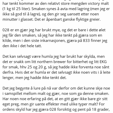
har tenkt kommer av den relativt store mengden victory malt
(1 kg til 25 liter). Smaken synes å avta med lagring (men jeg er
ikke så god til å lagre), og den gir seg uansett etter noen
minutter i glasset. Det er åpenbart ganske flyktige greier.
028 er en gjær jeg har brukt mye, og det er bare i dette ølet
jeg får den smaken, så jeg har ikke tenkt på gjæra som en
kilde, men i den siste inkarnasjonen, gjæra på 833 finner jeg
den ikke i det hele tatt.
Det kan selvsagt være humla jeg har brukt har skylda, men
det er snakk om litt northern brewer for bitterhet og litt EKG
for smak, hhv 25 og 20 g, så jeg hadde ikke forventa noe sånt
derfra. Hvis det er humla er det selvsagt ikke noen vits i å leite
lenger, men jeg hadde ikke tenkt det.
Det jeg begynte å lure på nå var derfor om det kunne skje noe
i samspillet mellom malt og gjær, noe som ga denne smaken.
Har noen noe erfaring på det, at en gitt gjær ikke bare gir sitt
eget preg, men gir uante effekter med ulike typer malt? For
ordens skyld har jeg gjæra 028 forsiktig og pent på 18 grader,