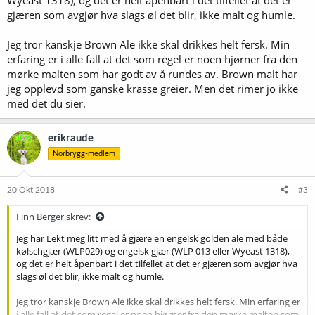
028 er en gjær jeg har brukt mye, og det er bare i dette ølet jeg får
gjæren som avgjør hva slags øl det blir, ikke malt og humle.
den smaken, så jeg har ikke tenkt på gjæra som en kilde, men i den
siste inkarnasjonen, gjæra på 833 finner jeg den ikke i det hele tatt.
Jeg tror kanskje Brown Ale ikke skal drikkes helt fersk. Min
Det kan selvsagt være humla jeg har brukt har skylda, men det er
erfaring er i alle fall at det som regel er noen hjørner fra den
snakk om litt northern brewer for bitterhet og litt EKG for smak, hhv
mørke malten som har godt av å rundes av. Brown malt har
25 og 20 g, så jeg hadde ikke forventa noe sånt derfra. Hvis det er
jeg opplevd som ganske krasse greier. Men det rimer jo ikke
humla er det selvsagt ikke noen vits i å leite lenger, men jeg hadde
med det du sier.
ikke tenkt det.
Det jeg begynte å lure på nå var derfor om det kunne skje noe i
erikraude
samspillet mellom malt og gjær, noe som ga denne smaken. Har
noen noe erfaring på det, at en gitt gjær ikke bare gir sitt eget preg,
Norbrygg-medlem
men gir uante effekter med ulike typer malt? For ordens skyld har
jeg gjæra 028 forsiktig og pent på 18 grader, og den har normalt ikke
20 Okt 2018
#3
gitt noe annet enn gode resultater der.
Finn Berger skrev:
Jeg har Lekt meg litt med å gjære en engelsk golden ale med både
kølschgjær (WLP029) og engelsk gjær (WLP 013 eller Wyeast 1318),
og det er helt åpenbart i det tilfellet at det er gjæren som avgjør hva
slags øl det blir, ikke malt og humle.
Jeg tror kanskje Brown Ale ikke skal drikkes helt fersk. Min erfaring er
i alle fall at det som regel er noen hjørner fra den mørke malten som