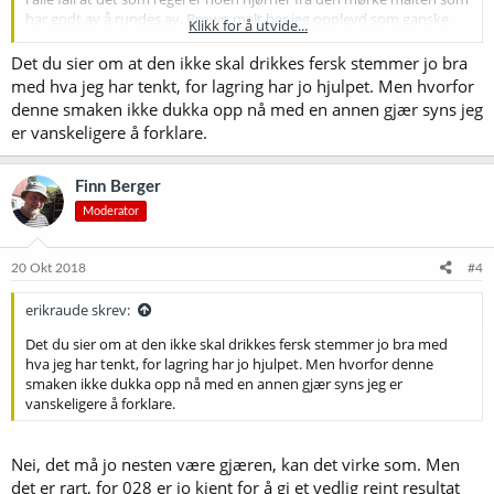
har godt av å rundes av. Brown malt har jeg opplevd som ganske
Klikk for å utvide...
krasse greier. Men det rimer jo ikke med det du sier.
Det du sier om at den ikke skal drikkes fersk stemmer jo bra
med hva jeg har tenkt, for lagring har jo hjulpet. Men hvorfor
denne smaken ikke dukka opp nå med en annen gjær syns jeg
er vanskeligere å forklare.
Finn Berger
Moderator
20 Okt 2018
#4
erikraude skrev:
Det du sier om at den ikke skal drikkes fersk stemmer jo bra med
hva jeg har tenkt, for lagring har jo hjulpet. Men hvorfor denne
smaken ikke dukka opp nå med en annen gjær syns jeg er
vanskeligere å forklare.
Nei, det må jo nesten være gjæren, kan det virke som. Men
det er rart, for 028 er jo kjent for å gi et vedlig reint resultat