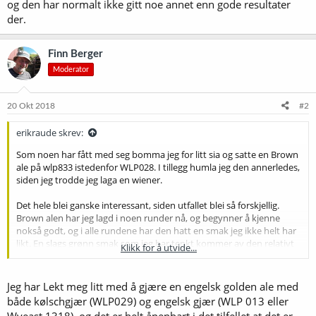
og den har normalt ikke gitt noe annet enn gode resultater
der.
Finn Berger
Moderator
20 Okt 2018
#2
erikraude skrev:
Som noen har fått med seg bomma jeg for litt sia og satte en Brown
ale på wlp833 istedenfor WLP028. I tillegg humla jeg den annerledes,
siden jeg trodde jeg laga en wiener.
Det hele blei ganske interessant, siden utfallet blei så forskjellig.
Brown alen har jeg lagd i noen runder nå, og begynner å kjenne
nokså godt, og i alle rundene har den hatt en smak jeg ikke helt har
likt. En slags grønn smak som jeg har tenkt kommer av den relativt
Klikk for å utvide...
store mengden victory malt (1 kg til 25 liter). Smaken synes å avta
med lagring (men jeg er ikke så god til å lagre), og den gir seg
uansett etter noen minutter i glasset. Det er åpenbart ganske
Jeg har Lekt meg litt med å gjære en engelsk golden ale med
flyktige greier.
både kølschgjær (WLP029) og engelsk gjær (WLP 013 eller
Wyeast 1318), og det er helt åpenbart i det tilfellet at det er