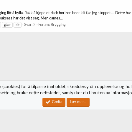
ng litt å hylla. Rakk å kjøpe et dark horizon beer kit før jeg stoppet.... Dette har
suksess har det vist seg. Men dames...
gjær
kit
Svar: 2
Forum:
Brygging
 (cookies) for å tilpasse innholdet, skreddersy din opplevelse og ho
tsette og bruke dette nettstedet, samtykker du i bruken av informasjo
Kontak
Godta
Lær mer...
®
Community platform by XenForo
© 2010-2023 XenForo Ltd.