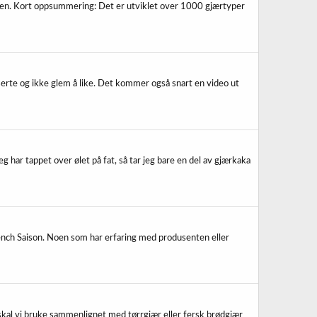
ten. Kort oppsummering: Det er utviklet over 1000 gjærtyper
serte og ikke glem å like. Det kommer også snart en video ut
eg har tappet over ølet på fat, så tar jeg bare en del av gjærkaka
nch Saison. Noen som har erfaring med produsenten eller
 skal vi bruke sammenlignet med tørrgjær eller fersk brødgjær