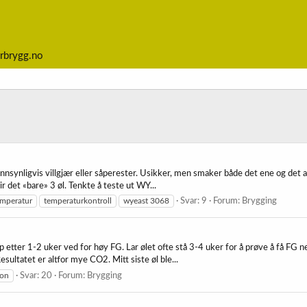
rbrygg.no
annsynligvis villgjær eller såperester. Usikker, men smaker både det ene og det 
ir det «bare» 3 øl. Tenkte å teste ut WY...
emperatur
temperaturkontroll
wyeast 3068
Svar: 9
Forum:
Brygging
p etter 1-2 uker ved for høy FG. Lar ølet ofte stå 3-4 uker for å prøve å få FG 
esultatet er altfor mye CO2. Mitt siste øl ble...
jon
Svar: 20
Forum:
Brygging