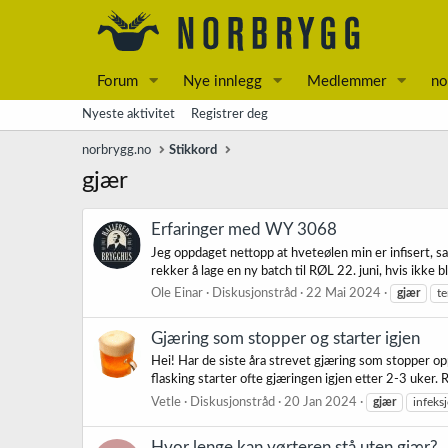
Forum
Nye innlegg
Medlemmer
no
Nyeste aktivitet
Registrer deg
norbrygg.no
Stikkord
gjær
Erfaringer med WY 3068
Jeg oppdaget nettopp at hveteølen min er infisert, s
rekker å lage en ny batch til RØL 22. juni, hvis ikke bl
Ole Einar
Diskusjonstråd
22 Mai 2024
gjær
t
Gjæring som stopper og starter igjen
Hei! Har de siste åra strevet gjæring som stopper op
flasking starter ofte gjæringen igjen etter 2-3 uker. R
Vetle
Diskusjonstråd
20 Jan 2024
gjær
infeks
Hvor lenge kan vørteren stå uten gjær?