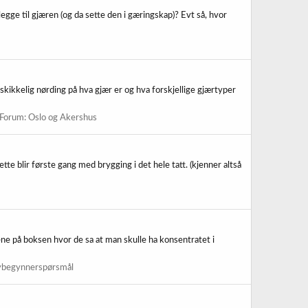
egge til gjæren (og da sette den i gæringskap)? Evt så, hvor
ikkelig nørding på hva gjær er og hva forskjellige gjærtyper
Forum:
Oslo og Akershus
e blir første gang med brygging i det hele tatt. (kjenner altså
nene på boksen hvor de sa at man skulle ha konsentratet i
ybegynnerspørsmål