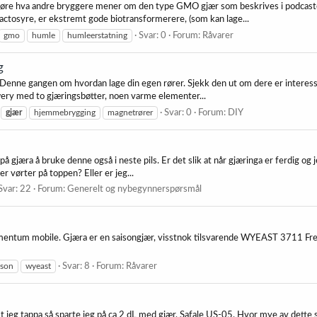
å høre hva andre bryggere mener om den type GMO gjær som beskrives i podcas
actosyre, er ekstremt gode biotransformerere, (som kan lage...
gmo
humle
humleerstatning
Svar: 0
Forum:
Råvarer
g
. Denne gangen om hvordan lage din egen rører. Sjekk den ut om dere er interes
ewery med to gjæringsbøtter, noen varme elementer...
gjær
hjemmebrygging
magnetrører
Svar: 0
Forum:
DIY
å gjæra å bruke denne også i neste pils. Er det slik at når gjæringa er ferdig og j
er vørter på toppen? Eller er jeg...
Svar: 22
Forum:
Generelt og nybegynnerspørsmål
rmentum mobile. Gjæra er en saisongjær, visstnok tilsvarende WYEAST 3711 Fre
ison
wyeast
Svar: 8
Forum:
Råvarer
ist jeg tappa så sparte jeg på ca 2 dL med gjær, Safale US-05. Hvor mye av dette