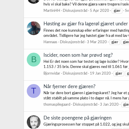
hvis vi skal bake? Vil denne gjæra være tregere/rask
MartinHH
Diskusjonstråd
5 Apr 2020
gjær
Sv
Høsting av gjær fra lagerøl gjæret under
Finnes det noe kunnskap eller erfaringer med høsting
området. Tidligere har jeg høstet gjær fra øl med lav O
Hannaas
Diskusjonstråd
3 Mar 2020
gjær
gjæ
Iscider, noen som har prøvd seg?
B
Hei Er det noen som har testet og lage iscider? Hvor
1.153 / 35 brix. Denne skal gjæres ned til 1.061 før j
Bjornvidar
Diskusjonstråd
19 Jan 2020
gjær
g
Når fjerner dere gjæren?
T
Når tar dere bort gjæren i gjæringskaret? Jeg har et
stått stabilt på samme plato i to dager nå. I mens ha
thomaspilegaard
Diskusjonstråd
3 Jan 2020
gjæ
De siste poengene på gjæringen
Gjæringsprosessen har stoppet på 1.022, og jeg skul