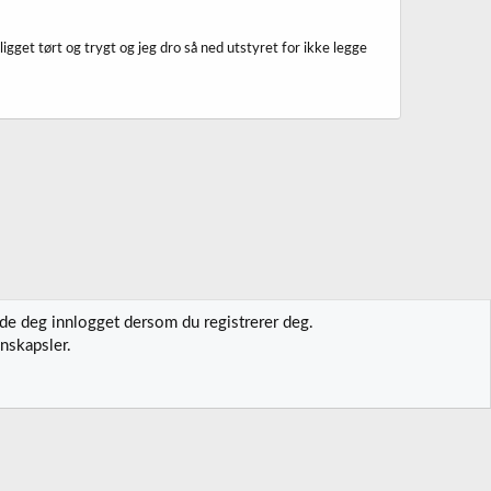
 ligget tørt og trygt og jeg dro så ned utstyret for ikke legge
lde deg innlogget dersom du registrerer deg.
nskapsler.
t oss
Vilkår og regler
Personvernregler
Hjelp
Hjem
R
S
S