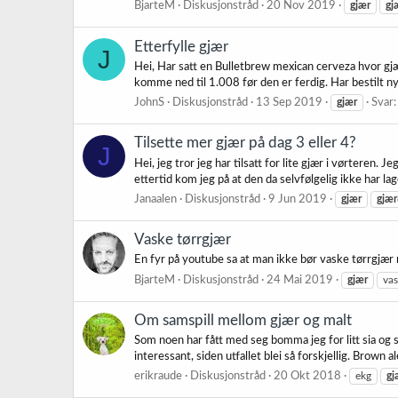
BjarteM
Diskusjonstråd
20 Nov 2019
gjær
gj
Etterfylle gjær
J
Hei, Har satt en Bulletbrew mexican cerveza hvor gj
komme ned til 1.008 før den er ferdig. Har bestilt ny g
JohnS
Diskusjonstråd
13 Sep 2019
gjær
Svar:
Tilsette mer gjær på dag 3 eller 4?
J
Hei, jeg tror jeg har tilsatt for lite gjær i vørteren
ettertid kom jeg på at den da selvfølgelig ikke har lag
Janaalen
Diskusjonstråd
9 Jun 2019
gjær
gjær
Vaske tørrgjær
En fyr på youtube sa at man ikke bør vaske tørrgjær
BjarteM
Diskusjonstråd
24 Mai 2019
gjær
vas
Om samspill mellom gjær og malt
Som noen har fått med seg bomma jeg for litt sia og 
interessant, siden utfallet blei så forskjellig. Brown al
erikraude
Diskusjonstråd
20 Okt 2018
ekg
gj