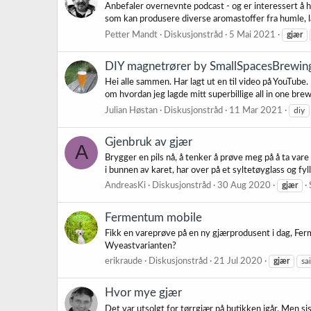
Anbefaler overnevnte podcast - og er interessert 
som kan produsere diverse aromastoffer fra humle, l
Petter Mandt
Diskusjonstråd
5 Mai 2021
gjær
DIY magnetrører by SmallSpacesBrewin
Hei alle sammen. Har lagt ut en til video på YouTube
om hvordan jeg lagde mitt superbillige all in one br
Julian Høstan
Diskusjonstråd
11 Mar 2021
diy
Gjenbruk av gjær
A
Brygger en pils nå, å tenker å prøve meg på å ta vare p
i bunnen av karet, har over på et syltetøyglass og fyll
AndreasKi
Diskusjonstråd
30 Aug 2020
gjær
Fermentum mobile
Fikk en vareprøve på en ny gjærprodusent i dag, Fe
Wyeastvarianten?
erikraude
Diskusjonstråd
21 Jul 2020
gjær
sa
Hvor mye gjær
Det var utsolgt for tørrgjær på butikken igår. Men s