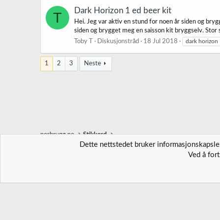
Dark Horizon 1 ed beer kit
T
Hei. Jeg var aktiv en stund for noen år siden og bryggi
siden og brygget meg en saisson kit bryggselv. Stor 
Toby T
Diskusjonstråd
18 Jul 2018
dark horizon
1
2
3
Neste
norbrygg.no
Stikkord
Dette nettstedet bruker informasjonskapsler
Ved å for
Norbrygg-default