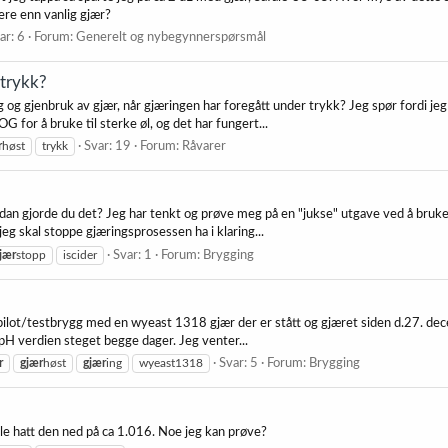
ere enn vanlig gjær?
ar: 6
Forum:
Generelt og nybegynnerspørsmål
 trykk?
 og gjenbruk av gjær, når gjæringen har foregått under trykk? Jeg spør fordi je
G for å bruke til sterke øl, og det har fungert...
r
høst
trykk
Svar: 19
Forum:
Råvarer
dan gjorde du det? Jeg har tenkt og prøve meg på en "jukse" utgave ved å bruke
eg skal stoppe gjæringsprosessen ha i klaring...
jær
stopp
iscider
Svar: 1
Forum:
Brygging
 pilot/testbrygg med en wyeast 1318 gjær der er stått og gjæret siden d.27. dece
r pH verdien steget begge dager. Jeg venter...
r
gjær
høst
gjær
ing
wyeast1318
Svar: 5
Forum:
Brygging
le hatt den ned på ca 1.016. Noe jeg kan prøve?