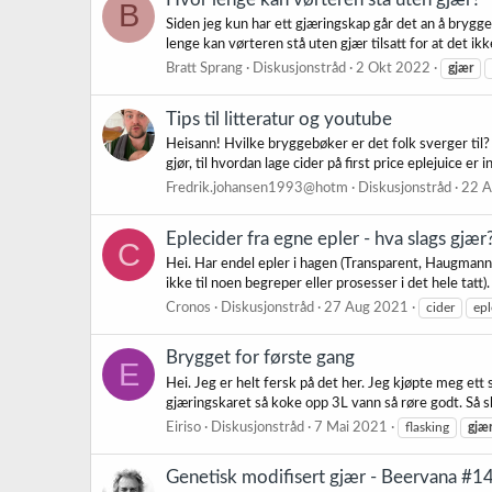
B
Siden jeg kun har ett gjæringskap går det an å brygge
lenge kan vørteren stå uten gjær tilsatt for at det i
Bratt Sprang
Diskusjonstråd
2 Okt 2022
gjær
Tips til litteratur og youtube
Heisann! Hvilke bryggebøker er det folk sverger til
gjør, til hvordan lage cider på first price eplejuice er 
Fredrik.johansen1993@hotm
Diskusjonstråd
22 A
Eplecider fra egne epler - hva slags gjær
C
Hei. Har endel epler i hagen (Transparent, Haugmann, 
ikke til noen begreper eller prosesser i det hele tatt)
Cronos
Diskusjonstråd
27 Aug 2021
cider
epl
Brygget for første gang
E
Hei. Jeg er helt fersk på det her. Jeg kjøpte meg ett
gjæringskaret så koke opp 3L vann så røre godt. Så sku
Eiriso
Diskusjonstråd
7 Mai 2021
flasking
gjæ
Genetisk modifisert gjær - Beervana #1