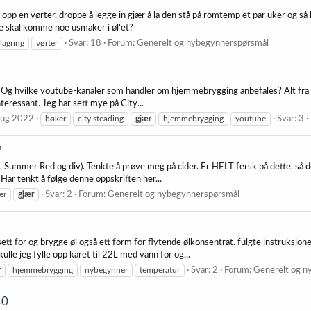
 opp en vørter, droppe å legge in gjær å la den stå på romtemp et par uker og så l
kke skal komme noe usmaker i øl’et?
lagring
vørter
Svar: 18
Forum:
Generelt og nybegynnerspørsmål
? Og hvilke youtube-kanaler som handler om hjemmebrygging anbefales? Alt fra sk
interessant. Jeg har sett mye på City...
ug 2022
bøker
city steading
gjær
hjemmebrygging
youtube
Svar: 3
?
Summer Red og div). Tenkte å prøve meg på cider. Er HELT fersk på dette, så dett
. Har tenkt å følge denne oppskriften her...
er
gjær
Svar: 2
Forum:
Generelt og nybegynnerspørsmål
 sett for og brygge øl også ett form for flytende ølkonsentrat. fulgte instruksjo
lle jeg fylle opp karet til 22L med vann for og...
r
hjemmebrygging
nybegynner
temperatur
Svar: 2
Forum:
Generelt og n
40