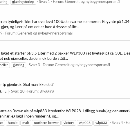
ær
ing
gjær
ingsforløp
Svar: 1
Forum:
Generelt og nybegynnerspørsmål
æren tydeligvis ikke har overlevd 100% den varme sommeren. Begynte på 1.046, 
jær, og lurer på om det er bare å drysse på litt...
 9
Forum:
Generelt og nybegynnerspørsmål
. Jeg laget et starter på 3,5 Liter med 2 pakker WLP300 i et hveteøl på ca. 50L. D
et nok gjærceller, da den nok burde stått...
celler
gjær
ing
Svar: 3
Forum:
Generelt og nybegynnerspørsmål
 mtp gjenbruk. Skal man ikke det?
king
Svar: 20
Forum:
Brygging
satte en Brown ale på wlp833 istedenfor WLP028. I tillegg humla jeg den annerle
en har jeg lagd i noen runder nå, og...
ær
humle
malt
northern brewer
victory
wlp028
wlp833
Svar: 4
Fo