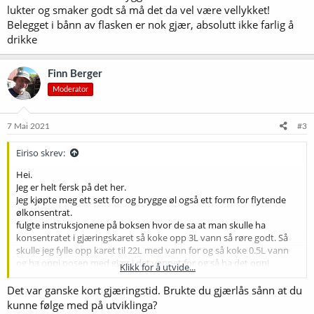
lukter og smaker godt så må det da vel være vellykket!
Belegget i bånn av flasken er nok gjær, absolutt ikke farlig å
drikke
Finn Berger
Moderator
7 Mai 2021
#3
Eiriso skrev:
Hei.
Jeg er helt fersk på det her.
Jeg kjøpte meg ett sett for og brygge øl også ett form for flytende
ølkonsentrat.
fulgte instruksjonene på boksen hvor de sa at man skulle ha
konsentratet i gjæringskaret så koke opp 3L vann så røre godt. Så
skulle jeg fylle opp karet til 22L med vann for og så koke 0.5L vann
og ha oppi posen med gjær i det vannet for og så ha det oppi
Klikk for å utvide...
sammens med det andre ved en gitt temperatur. Jeg hadde ikke noe
termometer for hånden så tokk det bare på følelsen lot det så gjære
Det var ganske kort gjæringstid. Brukte du gjærlås sånn at du
i 5 dager før jeg hadde noe sukker i flaskene og flasket ølet. Nå har
kunne følge med på utviklinga?
det stått i flasker i 4-5 dager. Smakte på ølet og min jeg har dårlig