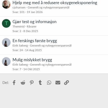
Hjelp meg med å redusere oksygeneksponering
cjohansen
Generelt og nybegynnerspørsmål
Svar
101
19 Jan 2026
Gjær test og informasjon
T
Theminid
Råvarer
Svar
2
8 Des 2025
En ferskings første brygg
Eirik Søberg
Generelt og nybegynnerspørsmål
Svar
24
14 Aug 2025
Mulig mislykket brygg
Eirik Søberg
Generelt og nybegynnerspørsmål
Svar
7
14 Okt 2025
Facebook
Reddit
Pinterest
Tumblr
WhatsApp
E-post
Link
Del: