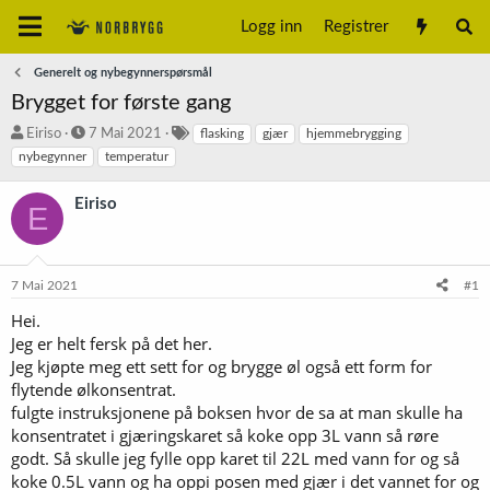
Logg inn
Registrer
Generelt og nybegynnerspørsmål
Brygget for første gang
T
S
S
Eiriso
7 Mai 2021
flasking
gjær
hjemmebrygging
r
t
t
nybegynner
temperatur
å
a
i
d
r
k
Eiriso
E
s
t
k
t
d
o
a
a
r
r
t
d
7 Mai 2021
#1
t
o
e
Hei.
r
Jeg er helt fersk på det her.
Jeg kjøpte meg ett sett for og brygge øl også ett form for
flytende ølkonsentrat.
fulgte instruksjonene på boksen hvor de sa at man skulle ha
konsentratet i gjæringskaret så koke opp 3L vann så røre
godt. Så skulle jeg fylle opp karet til 22L med vann for og så
koke 0.5L vann og ha oppi posen med gjær i det vannet for og