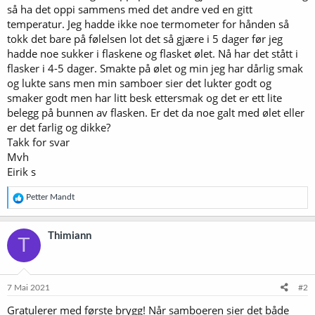
så ha det oppi sammens med det andre ved en gitt
temperatur. Jeg hadde ikke noe termometer for hånden så
tokk det bare på følelsen lot det så gjære i 5 dager før jeg
hadde noe sukker i flaskene og flasket ølet. Nå har det stått i
flasker i 4-5 dager. Smakte på ølet og min jeg har dårlig smak
og lukte sans men min samboer sier det lukter godt og
smaker godt men har litt besk ettersmak og det er ett lite
belegg på bunnen av flasken. Er det da noe galt med ølet eller
er det farlig og dikke?
Takk for svar
Mvh
Eirik s
R
Petter Mandt
e
a
k
Thimiann
T
s
j
o
n
e
7 Mai 2021
#2
r
Gratulerer med første brygg! Når samboeren sier det både
: