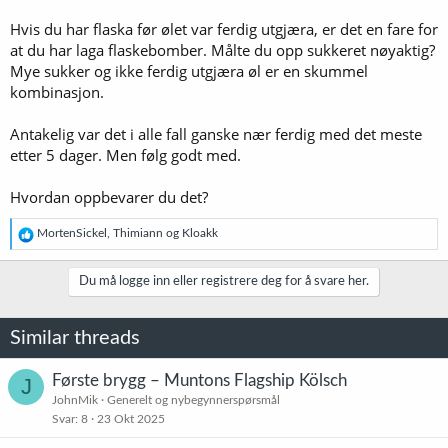
smak og lukte sans men min samboer sier det lukter godt og
Hvis du har flaska før ølet var ferdig utgjæra, er det en fare for
smaker godt men har litt besk ettersmak og det er ett lite belegg på
at du har laga flaskebomber. Målte du opp sukkeret nøyaktig?
bunnen av flasken. Er det da noe galt med ølet eller er det farlig og
Mye sukker og ikke ferdig utgjæra øl er en skummel
dikke?
Takk for svar
kombinasjon.
Mvh
Eirik s
Antakelig var det i alle fall ganske nær ferdig med det meste
etter 5 dager. Men følg godt med.
Hvordan oppbevarer du det?
R
MortenSickel
,
Thimiann
og
Kloakk
e
a
k
Du må logge inn eller registrere deg for å svare her.
s
j
o
Similar threads
n
e
r
Første brygg – Muntons Flagship Kölsch
J
:
JohnMik
Generelt og nybegynnerspørsmål
Svar
8
23 Okt 2025