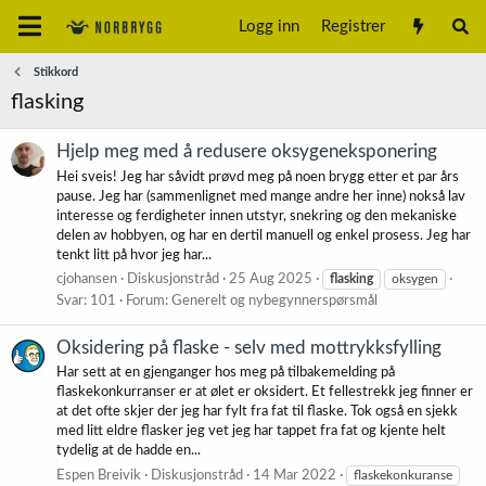
Logg inn
Registrer
Stikkord
flasking
Hjelp meg med å redusere oksygeneksponering
Hei sveis! Jeg har såvidt prøvd meg på noen brygg etter et par års
pause. Jeg har (sammenlignet med mange andre her inne) nokså lav
interesse og ferdigheter innen utstyr, snekring og den mekaniske
delen av hobbyen, og har en dertil manuell og enkel prosess. Jeg har
tenkt litt på hvor jeg har...
cjohansen
Diskusjonstråd
25 Aug 2025
flasking
oksygen
Svar: 101
Forum:
Generelt og nybegynnerspørsmål
Oksidering på flaske - selv med mottrykksfylling
Har sett at en gjenganger hos meg på tilbakemelding på
flaskekonkurranser er at ølet er oksidert. Et fellestrekk jeg finner er
at det ofte skjer der jeg har fylt fra fat til flaske. Tok også en sjekk
med litt eldre flasker jeg vet jeg har tappet fra fat og kjente helt
tydelig at de hadde en...
Espen Breivik
Diskusjonstråd
14 Mar 2022
flaskekonkuranse