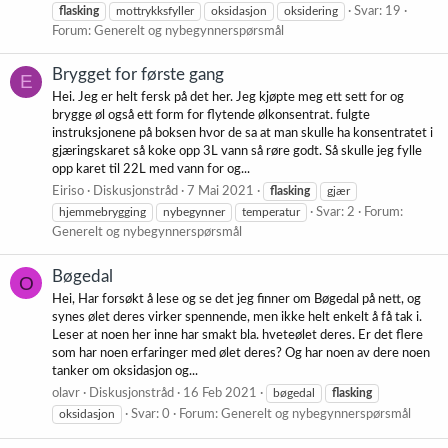
flasking
mottrykksfyller
oksidasjon
oksidering
Svar: 19
Forum:
Generelt og nybegynnerspørsmål
Brygget for første gang
E
Hei. Jeg er helt fersk på det her. Jeg kjøpte meg ett sett for og
brygge øl også ett form for flytende ølkonsentrat. fulgte
instruksjonene på boksen hvor de sa at man skulle ha konsentratet i
gjæringskaret så koke opp 3L vann så røre godt. Så skulle jeg fylle
opp karet til 22L med vann for og...
Eiriso
Diskusjonstråd
7 Mai 2021
flasking
gjær
hjemmebrygging
nybegynner
temperatur
Svar: 2
Forum:
Generelt og nybegynnerspørsmål
Bøgedal
O
Hei, Har forsøkt å lese og se det jeg finner om Bøgedal på nett, og
synes ølet deres virker spennende, men ikke helt enkelt å få tak i.
Leser at noen her inne har smakt bla. hveteølet deres. Er det flere
som har noen erfaringer med ølet deres? Og har noen av dere noen
tanker om oksidasjon og...
olavr
Diskusjonstråd
16 Feb 2021
bøgedal
flasking
oksidasjon
Svar: 0
Forum:
Generelt og nybegynnerspørsmål