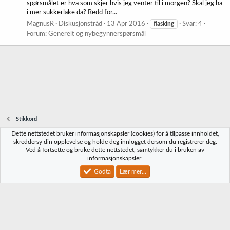
spørsmålet er hva som skjer hvis jeg venter til i morgen? Skal jeg ha
i mer sukkerlake da? Redd for...
MagnusR
Diskusjonstråd
13 Apr 2016
flasking
Svar: 4
Forum:
Generelt og nybegynnerspørsmål
Stikkord
Dette nettstedet bruker informasjonskapsler (cookies) for å tilpasse innholdet,
Norbrygg-default
skreddersy din opplevelse og holde deg innlogget dersom du registrerer deg.
Ved å fortsette og bruke dette nettstedet, samtykker du i bruken av
Kontakt oss
Vilkår og regler
Personvernregler
Hjelp
Hjem
R
informasjonskapsler.
S
S
Godta
Lær mer...
®
Community platform by XenForo
© 2010-2023 XenForo Ltd.