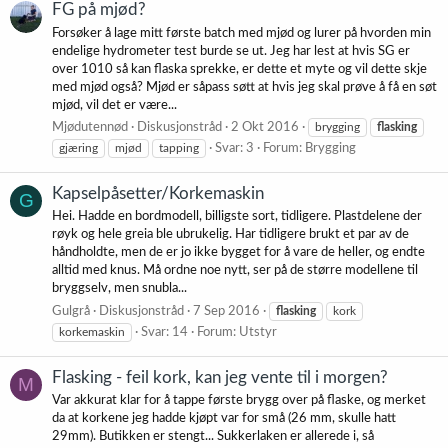
FG på mjød?
Forsøker å lage mitt første batch med mjød og lurer på hvorden min
endelige hydrometer test burde se ut. Jeg har lest at hvis SG er
over 1010 så kan flaska sprekke, er dette et myte og vil dette skje
med mjød også? Mjød er såpass søtt at hvis jeg skal prøve å få en søt
mjød, vil det er være...
Mjødutennød
Diskusjonstråd
2 Okt 2016
brygging
flasking
gjæring
mjød
tapping
Svar: 3
Forum:
Brygging
Kapselpåsetter/Korkemaskin
G
Hei. Hadde en bordmodell, billigste sort, tidligere. Plastdelene der
røyk og hele greia ble ubrukelig. Har tidligere brukt et par av de
håndholdte, men de er jo ikke bygget for å vare de heller, og endte
alltid med knus. Må ordne noe nytt, ser på de større modellene til
bryggselv, men snubla...
Gulgrå
Diskusjonstråd
7 Sep 2016
flasking
kork
korkemaskin
Svar: 14
Forum:
Utstyr
Flasking - feil kork, kan jeg vente til i morgen?
M
Var akkurat klar for å tappe første brygg over på flaske, og merket
da at korkene jeg hadde kjøpt var for små (26 mm, skulle hatt
29mm). Butikken er stengt... Sukkerlaken er allerede i, så