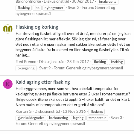
Bårdnordnorge
Diskusjonstråd
30 Apr 2017
finalgravity
flasking
ipa
nybegynner
Svar: 3
Forum:
Generelt og
nybegynnerspørsmål
Flasking og korking
Har drevet og flasket øl i godt over et år nå, men lurer på om jeg kan
gjøre flaskingen litt mer effektiv. Slik jeg gjør nå, så fører jeg over
ølet ned i et andre gjæringskar med sukkerlake, setter dette høyt og
begynner å flaske fra kran med en liten slange og flaskefyller. Til nå
har jeg...
Fred Brenno
Diskusjonstråd
23 Feb 2017
flasking
korking
oksygering
Svar: 9
Forum:
Generelt og nybegynnerspørsmål
Kaldlagring etter flasking
K
Hei bryggevenner, noen som vet hva anbefalt temperatur for
kaldlagring av ølet på flaske bør være etter 2 uker i romtemperatur?
Ifølge oppskriftene skal det stå opptil 2-4 uker kaldt før det er klart.
Noen maks-min temperaturer det er greit å vite om?
Kjartan G
Diskusjonstråd
13 Nov 2016
flasking
gjær kuldegrader
karbonering
lagring
temperatur
Svar: 3
Forum:
Generelt og nybegynnerspørsmål