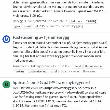
aktiviteten i gjæringslåsen har vært null de to-tre siste månedene.
Jeg har så vidt smakt på det via sugerør og det har utviklet seg en
sur karakter - så det virker til å være lovende. Gjæret med WLP 655
+ div dregs. Stått på...
Bbrygg
Diskusjonstråd
22 Des 2017
bakterier
flasking
gjær
surøl
wlp655
Svar: 2
Forum:
Brygging
Pasteurisering av hjemmebrygg
Finnes det noen måte å pasteurisere øl på, på hjemmebrygger-skala?
Jeg har fundert på dette de siste dagene, da jeg har en surøl stående
som har blitt veldig sur, så sur at jeg personlig ikke vil klare å drikke
den. Jeg har lest at flere store bryggerier "blender" moden surøl
med yngre og...
Arnemann
Diskusjonstråd
19 Jul 2017
blend
flaskebomber
flasking
pasteurisering
surøl
Svar: 9
Forum:
Brygging
Spørsmål om FG på IPA fra en nybegynner!
B
Hei! Har satt en 8l IPA (https://www.bryggselv.no/brew-in-a-
box/102463/amerikansk-ipa-brew-in-a-box-ølsett) og skal nå være
klar for flasking etter å ha gjæret i over 2 uker. Ifølge oppskriften
skal FG være på 1.010-1.013, men min har vært stabil på 1.014-
1.1015. Har dette noe å si så lenge FG...