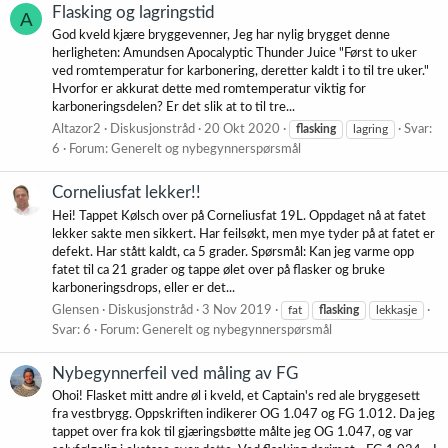
Flasking og lagringstid
A
God kveld kjære bryggevenner, Jeg har nylig brygget denne
herligheten: Amundsen Apocalyptic Thunder Juice "Først to uker
ved romtemperatur for karbonering, deretter kaldt i to til tre uker."
Hvorfor er akkurat dette med romtemperatur viktig for
karboneringsdelen? Er det slik at to til tre...
Altazor2
Diskusjonstråd
20 Okt 2020
flasking
lagring
Svar:
6
Forum:
Generelt og nybegynnerspørsmål
Corneliusfat lekker!!
Hei! Tappet Kølsch over på Corneliusfat 19L. Oppdaget nå at fatet
lekker sakte men sikkert. Har feilsøkt, men mye tyder på at fatet er
defekt. Har stått kaldt, ca 5 grader. Spørsmål: Kan jeg varme opp
fatet til ca 21 grader og tappe ølet over på flasker og bruke
karboneringsdrops, eller er det...
Glensen
Diskusjonstråd
3 Nov 2019
fat
flasking
lekkasje
Svar: 6
Forum:
Generelt og nybegynnerspørsmål
Nybegynnerfeil ved måling av FG
Ohoi! Flasket mitt andre øl i kveld, et Captain's red ale bryggesett
fra vestbrygg. Oppskriften indikerer OG 1.047 og FG 1.012. Da jeg
tappet over fra kok til gjæringsbøtte målte jeg OG 1.047, og var