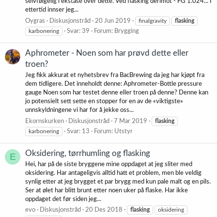
selvfølgelig i ekstase over dette. Ved flasking derimot - FG 1.024... I
ettertid innser jeg...
Oygras
Diskusjonstråd
20 Jun 2019
finalgravity
flasking
karbonering
Svar: 39
Forum:
Brygging
Aphrometer - Noen som har prøvd dette eller
troen?
Jeg fikk akkurat et nyhetsbrev fra BacBrewing da jeg har kjøpt fra
dem tidligere. Det inneholdt denne: Aphrometer-Bottle pressure
gauge Noen som har testet denne eller troen på denne? Denne kan
jo potensielt sett sette en stopper for en av de «viktigste»
unnskyldningene vi har for å jekke oss...
Ekornskurken
Diskusjonstråd
7 Mar 2019
flasking
karbonering
Svar: 13
Forum:
Utstyr
Oksidering, tørrhumling og flasking
E
Hei, har på de siste bryggene mine oppdaget at jeg sliter med
oksidering. Har antageligvis alltid hatt et problem, men ble veldig
synlig etter at jeg brygget et par brygg med kun pale malt og en pils.
Ser at ølet har blitt brunt etter noen uker på flaske. Har ikke
oppdaget det før siden jeg...
evo
Diskusjonstråd
20 Des 2018
flasking
oksidering