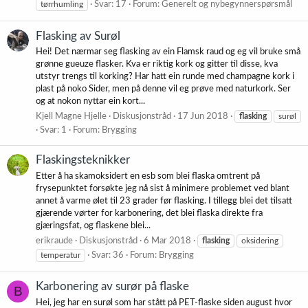
tørrhumling
Svar: 17
Forum:
Generelt og nybegynnerspørsmål
Flasking av Surøl
Hei! Det nærmar seg flasking av ein Flamsk raud og eg vil bruke små
grønne gueuze flasker. Kva er riktig kork og gitter til disse, kva
utstyr trengs til korking? Har hatt ein runde med champagne kork i
plast på noko Sider, men på denne vil eg prøve med naturkork. Ser
og at nokon nyttar ein kort...
Kjell Magne Hjelle
Diskusjonstråd
17 Jun 2018
flasking
surøl
Svar: 1
Forum:
Brygging
Flaskingsteknikker
Etter å ha skamoksidert en esb som blei flaska omtrent på
frysepunktet forsøkte jeg nå sist å minimere problemet ved blant
annet å varme ølet til 23 grader før flasking. I tillegg blei det tilsatt
gjærende vørter for karbonering, det blei flaska direkte fra
gjæringsfat, og flaskene blei...
erikraude
Diskusjonstråd
6 Mar 2018
flasking
oksidering
temperatur
Svar: 36
Forum:
Brygging
Karbonering av surør på flaske
B
Hei, jeg har en surøl som har stått på PET-flaske siden august hvor