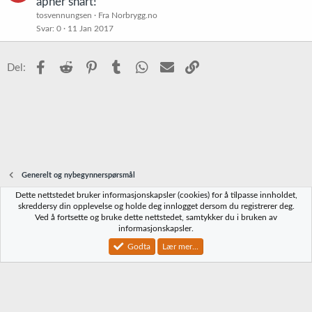
åpner snart!
s
tosvennungsen
Fra Norbrygg.no
t
Svar
0
11 Jan 2017
Facebook
Reddit
Pinterest
Tumblr
WhatsApp
E-post
Link
Del:
Generelt og nybegynnerspørsmål
Dette nettstedet bruker informasjonskapsler (cookies) for å tilpasse innholdet,
Norbrygg-default
skreddersy din opplevelse og holde deg innlogget dersom du registrerer deg.
Ved å fortsette og bruke dette nettstedet, samtykker du i bruken av
Kontakt oss
Vilkår og regler
Personvernregler
Hjelp
Hjem
R
informasjonskapsler.
S
S
Godta
Lær mer...
®
Community platform by XenForo
© 2010-2023 XenForo Ltd.