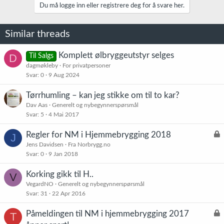
k
Du må logge inn eller registrere deg for å svare her.
s
j
o
Similar threads
n
e
r
Komplett ølbryggeutstyr selges
D
Til Salgs
:
dagmøkleby
For privatpersoner
Svar
0
9 Aug 2024
Tørrhumling – kan jeg stikke om til to kar?
Dav Aas
Generelt og nybegynnerspørsmål
Svar
5
4 Mai 2017
L
Regler for NM i Hjemmebrygging 2018
J
å
Jens Davidsen
Fra Norbrygg.no
Svar
0
9 Jan 2018
s
t
Korking gikk til H..
V
VegardNO
Generelt og nybegynnerspørsmål
Svar
31
22 Apr 2016
L
Påmeldingen til NM i hjemmebrygging 2017
T
å