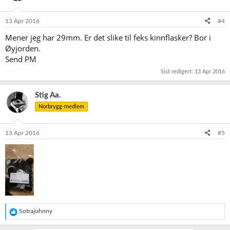
13 Apr 2016
#4
Mener jeg har 29mm. Er det slike til feks kinnflasker? Bor i
Øyjorden.
Send PM
Sist redigert:
13 Apr 2016
Stig Aa.
Norbrygg-medlem
13 Apr 2016
#5
R
Sotrajohnny
e
a