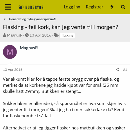
Logg inn
Registrer
Generelt og nybegynnerspørsmål
Flasking - feil kork, kan jeg vente til i morgen?
T
S
S
MagnusR
13 Apr 2016
flasking
r
t
t
å
a
i
MagnusR
M
d
r
k
s
t
k
t
d
o
a
a
r
13 Apr 2016
#1
r
t
d
t
o
Var akkurat klar for å tappe første brygg over på flaske, og
e
merket da at korkene jeg hadde kjøpt var for små (26 mm,
r
skulle hatt 29mm). Butikken er stengt...
Sukkerlaken er allerede i, så spørsmålet er hva som skjer hvis
jeg venter til i morgen? Skal jeg ha i mer sukkerlake da? Redd
for flaskebombe i så fall...
Alternativet er at jeg tigger flasker hos matbutikken og vasker