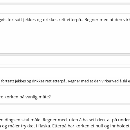
is fortsatt jekkes og drikkes rett etterpå.. Regner med at den vir
fortsatt jekkes og drikkes rett etterpå.. Regner med at den virker ved å slå
re korken på vanlig måte?
n dingsen skal måle. Regner med, uten å ha sett den, at på undersi
g måler trykket i flaska. Etterpå har korken et hull og innholde