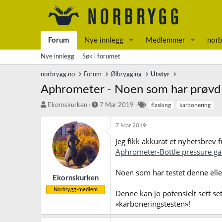
Forum
Nye innlegg
Medlemmer
norb
Nye innlegg
Søk i forumet
norbrygg.no
Forum
Ølbrygging
Utstyr
Aphrometer - Noen som har prøvd d
T
S
S
Ekornskurken
7 Mar 2019
flasking
karbonering
r
t
t
å
a
i
7 Mar 2019
d
r
k
Jeg fikk akkurat et nyhetsbrev 
s
t
k
t
d
o
Aphrometer-Bottle pressure g
a
a
r
r
t
d
Noen som har testet denne elle
t
o
Ekornskurken
e
Norbrygg-medlem
Denne kan jo potensielt sett set
r
«karboneringstesten»!