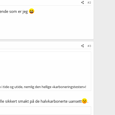
#2
nende som er jeg
#3
 i tide og utide, nemlig den hellige «karboneringstesten»!
ille sikkert smakt på de halvkarbonerte uansett
.