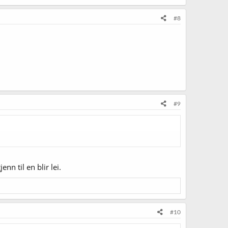
#8
#9
nn til en blir lei.
#10