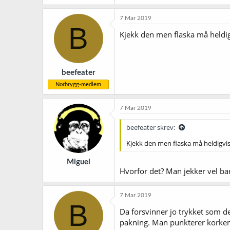
a
k
7 Mar 2019
s
B
j
Kjekk den men flaska må heldigv
o
n
e
r
beefeater
:
Norbrygg-medlem
7 Mar 2019
beefeater skrev:
Kjekk den men flaska må heldigvis 
Miguel
Hvorfor det? Man jekker vel ba
7 Mar 2019
B
Da forsvinner jo trykket som de
pakning. Man punkterer korken o