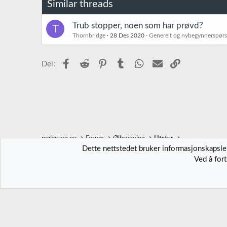
Similar threads
n
e
r
Trub stopper, noen som har prøvd?
T
:
Thornbridge
28 Des 2020
Generelt og nybegynnerspør
Facebook
Reddit
Pinterest
Tumblr
WhatsApp
E-post
Link
Del:
norbrygg.no
Forum
Ølbrygging
Utstyr
Dette nettstedet bruker informasjonskapsler
Ved å for
Norbrygg-default