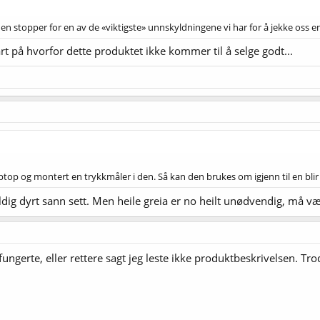
 en stopper for en av de «viktigste» unnskyldningene vi har for å jekke oss en
art på hvorfor dette produktet ikke kommer til å selge godt...
liptop og montert en trykkmåler i den. Så kan den brukes om igjenn til en blir 
eldig dyrt sann sett. Men heile greia er no heilt unødvendig, må vær
ngerte, eller rettere sagt jeg leste ikke produktbeskrivelsen. Trod