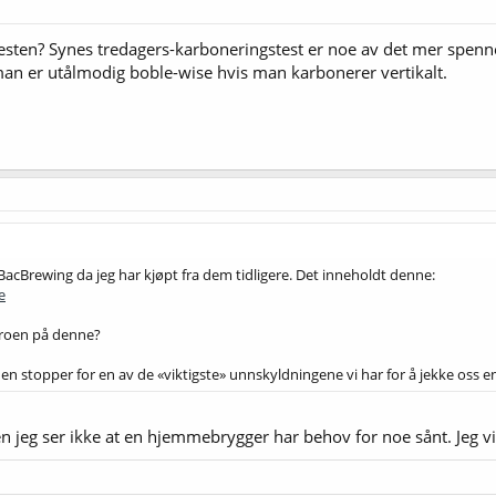
esten? Synes tredagers-karboneringstest er noe av det mer spen
man er utålmodig boble-wise hvis man karbonerer vertikalt.
 BacBrewing da jeg har kjøpt fra dem tidligere. Det inneholdt denne:
e
troen på denne?
 en stopper for en av de «viktigste» unnskyldningene vi har for å jekke oss en
men jeg ser ikke at en hjemmebrygger har behov for noe sånt. Jeg v