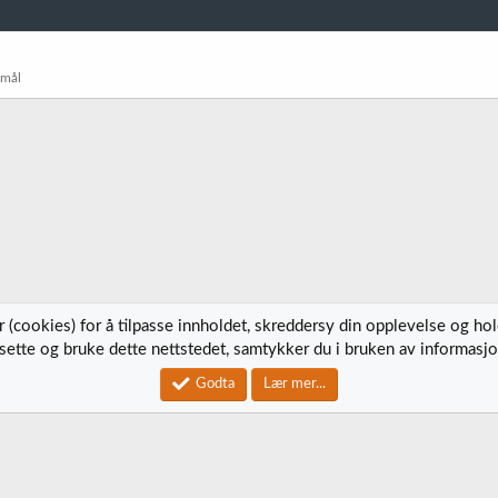
smål
 (cookies) for å tilpasse innholdet, skreddersy din opplevelse og ho
tsette og bruke dette nettstedet, samtykker du i bruken av informasjo
Kontak
Godta
Lær mer...
®
Community platform by XenForo
© 2010-2023 XenForo Ltd.