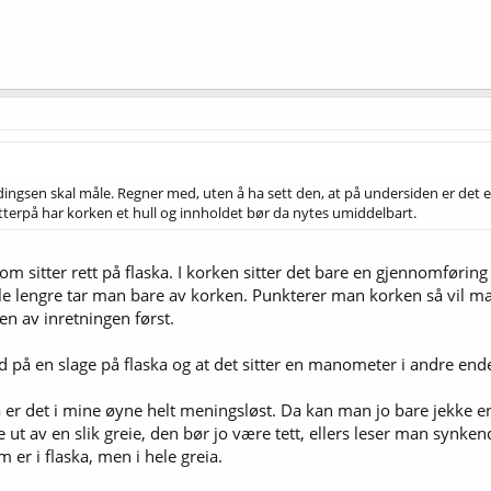
ingsen skal måle. Regner med, uten å ha sett den, at på undersiden er det ei
Etterpå har korken et hull og innholdet bør da nytes umiddelbart.
m sitter rett på flaska. I korken sitter det bare en gjennomføring 
le lengre tar man bare av korken. Punkterer man korken så vil man 
n av inretningen først.
på en slage på flaska og at det sitter en manometer i andre enden
r det i mine øyne helt meningsløst. Da kan man jo bare jekke en 
ut av en slik greie, den bør jo være tett, ellers leser man synkende
om er i flaska, men i hele greia.