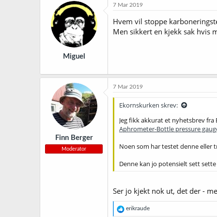
7 Mar 2019
Hvem vil stoppe karboneringst
Men sikkert en kjekk sak hvis 
Miguel
7 Mar 2019
Ekornskurken skrev:
Jeg fikk akkurat et nyhetsbrev fra
Aphrometer-Bottle pressure gaug
Finn Berger
Noen som har testet denne eller 
Moderator
Denne kan jo potensielt sett sette
Ser jo kjekt nok ut, det der - 
R
erikraude
e