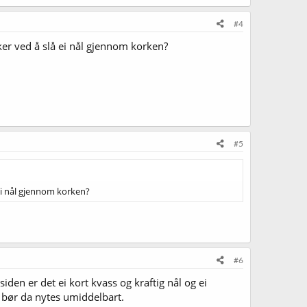
#4
ker ved å slå ei nål gjennom korken?
#5
 ei nål gjennom korken?
#6
den er det ei kort kvass og kraftig nål og ei
t bør da nytes umiddelbart.