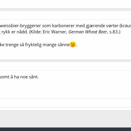
 weissbier-bryggerier som karbonerer med gjærende vørter (kräuse
g rykk er nådd. (Kilde: Eric Warner,
German Wheat Beer
, s.83.)
kke trenge så fryktelig mange sånne
.
somt å ha noe sånt.