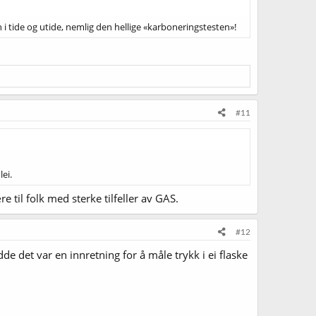
 i tide og utide, nemlig den hellige «karboneringstesten»!
#11
lei.
e til folk med sterke tilfeller av GAS.
#12
de det var en innretning for å måle trykk i ei flaske