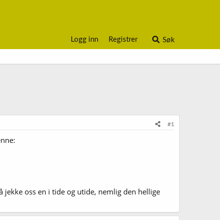
Logg inn
Registrer
Søk
#1
enne:
 jekke oss en i tide og utide, nemlig den hellige