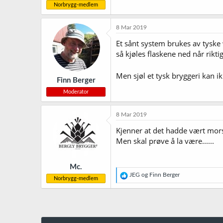
Norbrygg-medlem
8 Mar 2019
Et sånt system brukes av tyske
så kjøles flaskene ned når rikti
Men sjøl et tysk bryggeri kan i
Finn Berger
Moderator
8 Mar 2019
Kjenner at det hadde vært mor
Men skal prøve å la være......
Mc.
R
JEG
og
Finn Berger
Norbrygg-medlem
e
a
k
s
j
o