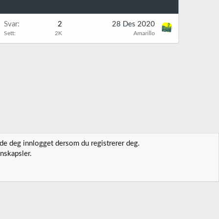
Svar
2
28 Des 2020
Sett
2K
Amarillo
lde deg innlogget dersom du registrerer deg.
nskapsler.
t oss
Vilkår og regler
Personvernregler
Hjelp
Hjem
R
S
S