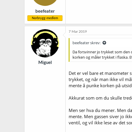
beefeater
Norbrygg-medlem
7 Mar 2019
beefeater skrev:
Da forsvinner jo trykket som den d
korken og måler trykket i flaska. 
Miguel
Det er vel bare et manometer so
trykket, og når man ikke vil må
mente å punke korken på utside
Akkurat som om du skulle tredd 
Men ser hva du mener. Men da e
mente. Men gassen siver jo ikke 
ventil, og vil ikke lese av det s