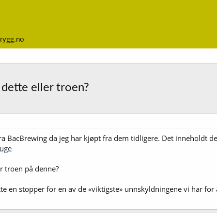
rygg.no
ette eller troen?
fra BacBrewing da jeg har kjøpt fra dem tidligere. Det inneholdt d
auge
r troen på denne?
te en stopper for en av de «viktigste» unnskyldningene vi har for å