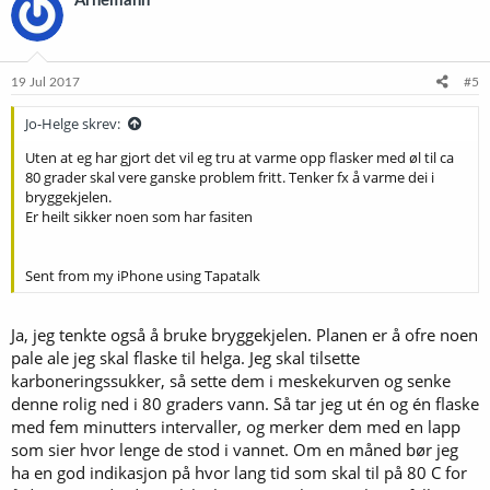
Arnemann
19 Jul 2017
#5
Jo-Helge skrev:
Uten at eg har gjort det vil eg tru at varme opp flasker med øl til ca
80 grader skal vere ganske problem fritt. Tenker fx å varme dei i
bryggekjelen.
Er heilt sikker noen som har fasiten
Sent from my iPhone using Tapatalk
Ja, jeg tenkte også å bruke bryggekjelen. Planen er å ofre noen
pale ale jeg skal flaske til helga. Jeg skal tilsette
karboneringssukker, så sette dem i meskekurven og senke
denne rolig ned i 80 graders vann. Så tar jeg ut én og én flaske
med fem minutters intervaller, og merker dem med en lapp
som sier hvor lenge de stod i vannet. Om en måned bør jeg
ha en god indikasjon på hvor lang tid som skal til på 80 C for