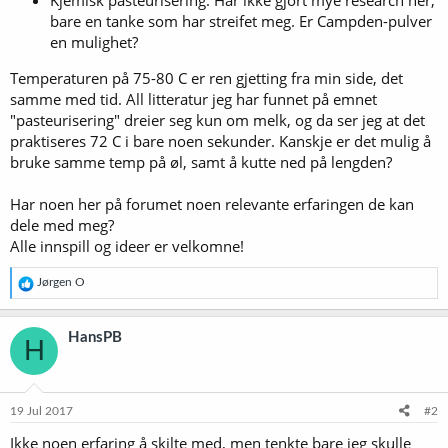
bare en tanke som har streifet meg. Er Campden-pulver
en mulighet?
Temperaturen på 75-80 C er ren gjetting fra min side, det
samme med tid. All litteratur jeg har funnet på emnet
"pasteurisering" dreier seg kun om melk, og da ser jeg at det
praktiseres 72 C i bare noen sekunder. Kanskje er det mulig å
bruke samme temp på øl, samt å kutte ned på lengden?
Har noen her på forumet noen relevante erfaringen de kan
dele med meg?
Alle innspill og ideer er velkomne!
R
Jørgen O
e
a
k
HansPB
H
s
j
o
n
e
19 Jul 2017
#2
r
Ikke noen erfaring å skilte med, men tenkte bare jeg skulle
: