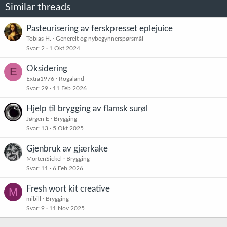
o
Similar threads
n
e
r
Pasteurisering av ferskpresset eplejuice
:
Tobias H.
Generelt og nybegynnerspørsmål
Svar
2
1 Okt 2024
Oksidering
E
Extra1976
Rogaland
Svar
29
11 Feb 2026
Hjelp til brygging av flamsk surøl
Jørgen E
Brygging
Svar
13
5 Okt 2025
Gjenbruk av gjærkake
MortenSickel
Brygging
Svar
11
6 Feb 2026
Fresh wort kit creative
M
mibill
Brygging
Svar
9
11 Nov 2025