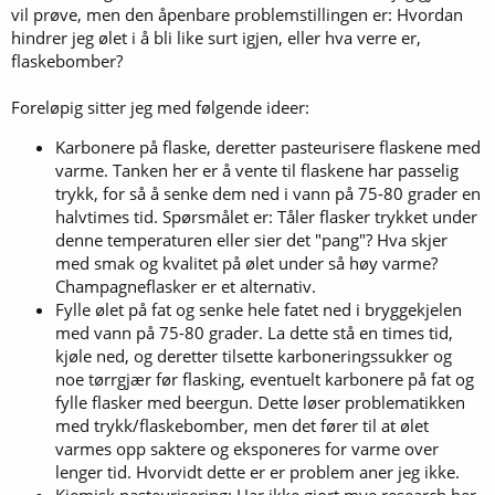
vil prøve, men den åpenbare problemstillingen er: Hvordan
hindrer jeg ølet i å bli like surt igjen, eller hva verre er,
flaskebomber?
Foreløpig sitter jeg med følgende ideer:
Karbonere på flaske, deretter pasteurisere flaskene med
varme. Tanken her er å vente til flaskene har passelig
trykk, for så å senke dem ned i vann på 75-80 grader en
halvtimes tid. Spørsmålet er: Tåler flasker trykket under
denne temperaturen eller sier det "pang"? Hva skjer
med smak og kvalitet på ølet under så høy varme?
Champagneflasker er et alternativ.
Fylle ølet på fat og senke hele fatet ned i bryggekjelen
med vann på 75-80 grader. La dette stå en times tid,
kjøle ned, og deretter tilsette karboneringssukker og
noe tørrgjær før flasking, eventuelt karbonere på fat og
fylle flasker med beergun. Dette løser problematikken
med trykk/flaskebomber, men det fører til at ølet
varmes opp saktere og eksponeres for varme over
lenger tid. Hvorvidt dette er er problem aner jeg ikke.
Kjemisk pasteurisering: Har ikke gjort mye research her,