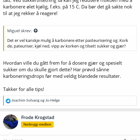
tatt. Ved sukkertilsetning så kan jeg redusere risikoen med å
karbonere ølet kjølig, f.eks. på 15 C. Da bør det gå sakte nok
til at jeg rekker å reagere!
Miguel skrev:
Det er vel kanskje mulig å karbonere etter pasteurisering og. Kork
de, pateuriser, kjøl ned, vipp av korken og tilsett sukker og gjær?
Hvordan ville du gått frem for å dosere gjær og spesielt
sukker om du skulle gjort dette? Har prøvd sånne
karboneringsdrops før med veldig blandede resultater.
Takker for alle tips!
R
Joachim Solvang
og
Jo-Helge
e
a
k
Frode Krogstad
s
Norbrygg-medlem
j
o
n