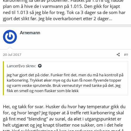
karbonering så derav problemer. Flasket på 1.018 og hadde
plan om å hive de i varmvann på 1.015. Den gikk for kjapt
ned til 1.013 så jeg ble for treg. Tok ca 3 dager sa de som har
gjort det slikt før. Jeg ble overkarbonert etter 2 dager...
Arnemann
20 Jul 2017
#9
LancerEvo skrev:
jeg har gjort det på cider. Funker fint det, men du må ha kontroll på
karbonering. Trykket øker mye og du kan få noen flyvende topper
og varm veske sprutende. Bruk verneutstyr med tanke på det. Jeg
fikk en smell og noen flasker som ble lekk
Hei, og takk for svar. Husker du hvor høy temperatur gikk du
for, og hvor lenge? Jeg tipper at å treffe rett karbonering skal
gå fint med "blending" av surøl, da ølet i utgangspunktet er
helt utgjæret og jeg knapt tilsetter noe sukker, om i det hele