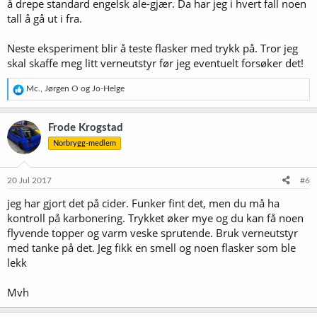
å drepe standard engelsk ale-gjær. Da har jeg i hvert fall noen
tall å gå ut i fra.
Neste eksperiment blir å teste flasker med trykk på. Tror jeg
skal skaffe meg litt verneutstyr før jeg eventuelt forsøker det!
R
Mc.
,
Jørgen O
og
Jo-Helge
e
a
k
Frode Krogstad
s
Norbrygg-medlem
j
o
n
e
20 Jul 2017
#6
r
jeg har gjort det på cider. Funker fint det, men du må ha
:
kontroll på karbonering. Trykket øker mye og du kan få noen
flyvende topper og varm veske sprutende. Bruk verneutstyr
med tanke på det. Jeg fikk en smell og noen flasker som ble
lekk
Mvh