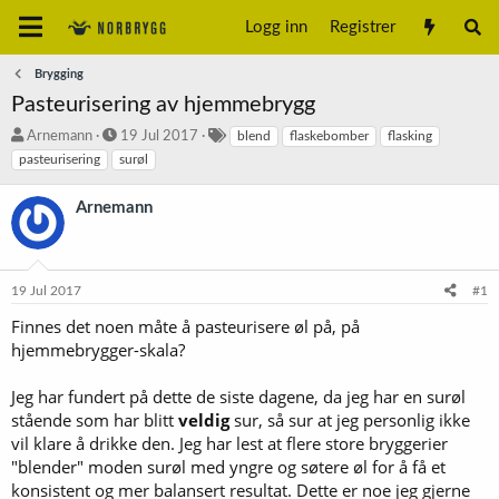
Logg inn
Registrer
Brygging
Pasteurisering av hjemmebrygg
T
S
S
Arnemann
19 Jul 2017
blend
flaskebomber
flasking
r
t
t
pasteurisering
surøl
å
a
i
d
r
k
Arnemann
s
t
k
t
d
o
a
a
r
r
t
d
19 Jul 2017
#1
t
o
e
Finnes det noen måte å pasteurisere øl på, på
r
hjemmebrygger-skala?
Jeg har fundert på dette de siste dagene, da jeg har en surøl
stående som har blitt
veldig
sur, så sur at jeg personlig ikke
vil klare å drikke den. Jeg har lest at flere store bryggerier
"blender" moden surøl med yngre og søtere øl for å få et
konsistent og mer balansert resultat. Dette er noe jeg gjerne