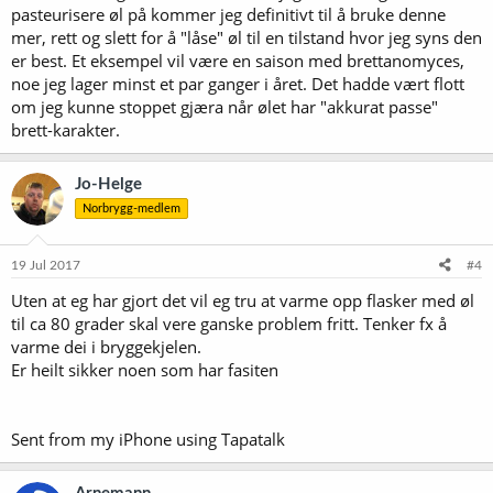
pasteurisere øl på kommer jeg definitivt til å bruke denne
mer, rett og slett for å "låse" øl til en tilstand hvor jeg syns den
er best. Et eksempel vil være en saison med brettanomyces,
noe jeg lager minst et par ganger i året. Det hadde vært flott
om jeg kunne stoppet gjæra når ølet har "akkurat passe"
brett-karakter.
Jo-Helge
Norbrygg-medlem
19 Jul 2017
#4
Uten at eg har gjort det vil eg tru at varme opp flasker med øl
til ca 80 grader skal vere ganske problem fritt. Tenker fx å
varme dei i bryggekjelen.
Er heilt sikker noen som har fasiten
Sent from my iPhone using Tapatalk