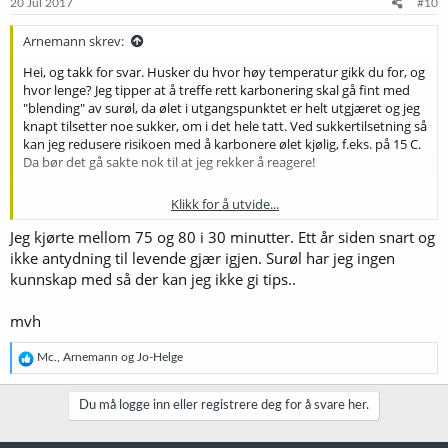
e
20 Jul 2017
#10
r
:
Arnemann skrev:
Hei, og takk for svar. Husker du hvor høy temperatur gikk du for, og
hvor lenge? Jeg tipper at å treffe rett karbonering skal gå fint med
"blending" av surøl, da ølet i utgangspunktet er helt utgjæret og jeg
knapt tilsetter noe sukker, om i det hele tatt. Ved sukkertilsetning så
kan jeg redusere risikoen med å karbonere ølet kjølig, f.eks. på 15 C.
Da bør det gå sakte nok til at jeg rekker å reagere!
Klikk for å utvide...
Hvordan ville du gått frem for å dosere gjær og spesielt sukker om
Jeg kjørte mellom 75 og 80 i 30 minutter. Ett år siden snart og
du skulle gjort dette? Har prøvd sånne karboneringsdrops før med
ikke antydning til levende gjær igjen. Surøl har jeg ingen
veldig blandede resultater.
kunnskap med så der kan jeg ikke gi tips..
Takker for alle tips!
mvh
R
Mc.
,
Arnemann
og
Jo-Helge
e
a
k
Du må logge inn eller registrere deg for å svare her.
s
j