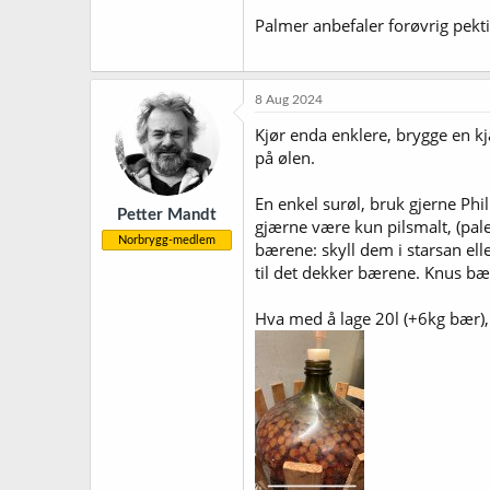
Palmer anbefaler forøvrig pekti
8 Aug 2024
Kjør enda enklere, brygge en kja
på ølen.
En enkel surøl, bruk gjerne Phil
Petter Mandt
gjærne være kun pilsmalt, (pale 
Norbrygg-medlem
bærene: skyll dem i starsan ell
til det dekker bærene. Knus bær
Hva med å lage 20l (+6kg bær), ta