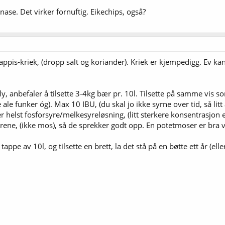
nase. Det virker fornuftig. Eikechips, også?
ppis-kriek, (dropp salt og koriander). Kriek er kjempedigg. Ev kan
ly, anbefaler å tilsette 3-4kg bær pr. 10l. Tilsette på samme vis 
ale funker óg). Max 10 IBU, (du skal jo ikke syrne over tid, så litt
er helst fosforsyre/melkesyreløsning, (litt sterkere konsentrasjon 
ene, (ikke mos), så de sprekker godt opp. En potetmoser er bra ve
ppe av 10l, og tilsette en brett, la det stå på en bøtte ett år (elle