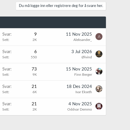
Du må logge inn eller registrere deg for å svare her.
Svar
9
11 Nov 2025
A
Sett
2K
Aleksander_
Svar
6
3 Jul 2026
Sett
550
Ølvind
Svar
73
15 Nov 2025
Sett
9K
Finn Berger
Svar
21
18 Des 2024
Sett
6K
Ivar Ekseth
Svar
21
4 Nov 2025
Sett
2K
Oddvar Demmo