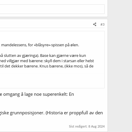
#3
tt mandelessens, for «blåsyre»-spissen på ølen.
 (på slutten av gjæringa). Base kan gjærne være kun
a med villgjær med bærene: skyll dem i starsan eller helst
 til det dekker bærene. Knus bærene, (ikke mos), så de
ste omgang å lage noe superenkelt: En
ogiske grunnposisjoner. (Historia er proppfull av den
Sist redigert:
8 Aug 2024