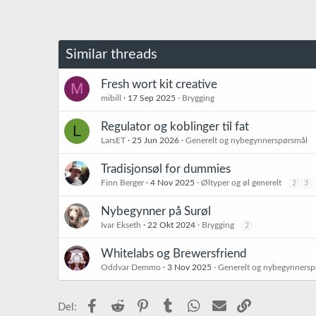
Similar threads
Fresh wort kit creative
M
mibill
17 Sep 2025
Brygging
Regulator og koblinger til fat
L
LarsET
25 Jun 2026
Generelt og nybegynnerspørsmål
Tradisjonsøl for dummies
Finn Berger
4 Nov 2025
Øltyper og øl generelt
2
3
Nybegynner på Surøl
Ivar Ekseth
22 Okt 2024
Brygging
2
Whitelabs og Brewersfriend
Oddvar Demmo
3 Nov 2025
Generelt og nybegynnersp
Facebook
Reddit
Pinterest
Tumblr
WhatsApp
E-post
Link
Del: