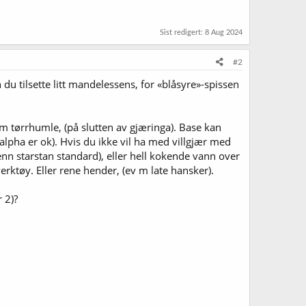
Sist redigert:
8 Aug 2024
#2
 du tilsette litt mandelessens, for «blåsyre»-spissen
som tørrhumle, (på slutten av gjæringa). Base kan
 alpha er ok). Hvis du ikke vil ha med villgjær med
enn starstan standard), eller hell kokende vann over
rktøy. Eller rene hender, (ev m late hansker).
r 2)?