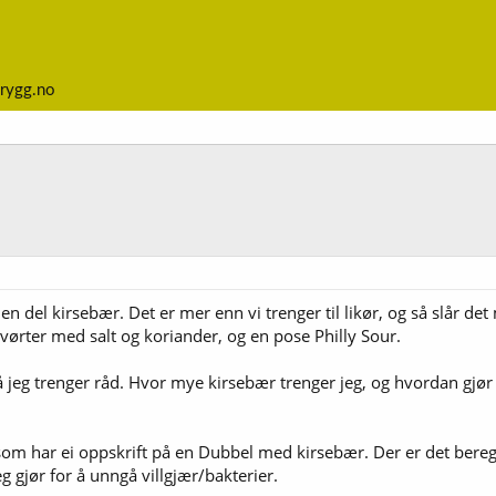
rygg.no
n del kirsebær. Det er mer enn vi trenger til likør, og så slår d
 vørter med salt og koriander, og en pose Philly Sour.
å jeg trenger råd. Hvor mye kirsebær trenger jeg, og hvordan gjø
om har ei oppskrift på en Dubbel med kirsebær. Der er det beregn
eg gjør for å unngå villgjær/bakterier.