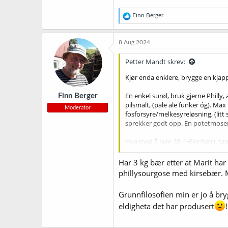
R
Finn Berger
e
a
k
8 Aug 2024
s
j
Petter Mandt skrev:
o
n
Kjør enda enklere, brygge en kjappi
e
r
En enkel surøl, bruk gjerne Philly
Finn Berger
:
pilsmalt, (pale ale funker óg). Max 
Moderator
fosforsyre/melkesyreløsning, (litt
sprekker godt opp. En potetmoser e
Hva med å lage 20l (+6kg bær), tappe
Vis vedlegget 68969
Har 3 kg bær etter at Marit har 
phillysourgose med kirsebær. Me
Grunnfilosofien min er jo å bryg
eldigheta det har produsert
!