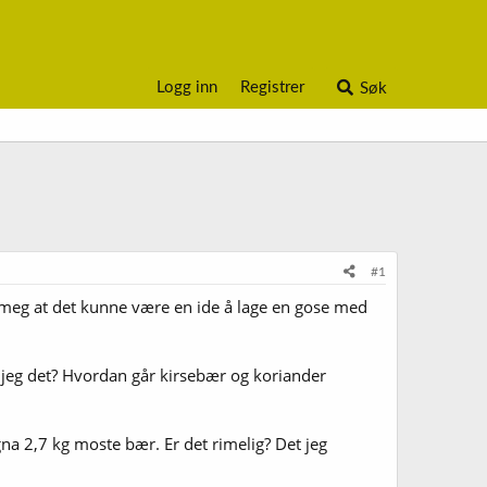
Logg inn
Registrer
Søk
#1
et meg at det kunne være en ide å lage en gose med
r jeg det? Hvordan går kirsebær og koriander
a 2,7 kg moste bær. Er det rimelig? Det jeg