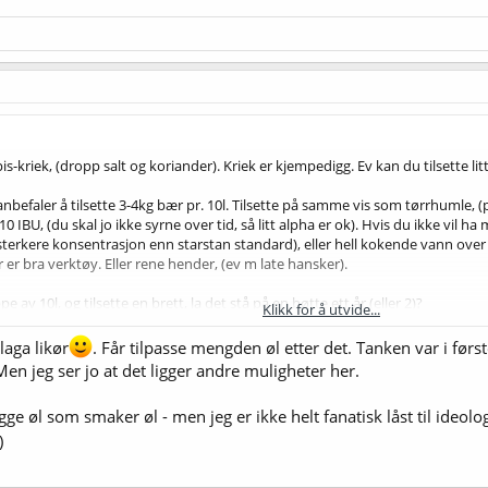
s-kriek, (dropp salt og koriander). Kriek er kjempedigg. Ev kan du tilsette li
, anbefaler å tilsette 3-4kg bær pr. 10l. Tilsette på samme vis som tørrhumle,
10 IBU, (du skal jo ikke syrne over tid, så litt alpha er ok). Hvis du ikke vil h
 sterkere konsentrasjon enn starstan standard), eller hell kokende vann over
r bra verktøy. Eller rene hender, (ev m late hansker).
 av 10l, og tilsette en brett, la det stå på en bøtte ett år (eller 2)?
Klikk for å utvide...
laga likør
. Får tilpasse mengden øl etter det. Tanken var i før
n jeg ser jo at det ligger andre muligheter her.
ge øl som smaker øl - men jeg er ikke helt fanatisk låst til ideol
)