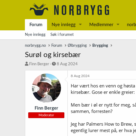
Forum
Nye innlegg
Medlemmer
norb
Nye innlegg
Søk i forumet
norbrygg.no
Forum
Ølbrygging
Brygging
Surøl og kirsebær
T
S
Finn Berger
8 Aug 2024
r
t
å
a
8 Aug 2024
d
r
Har vært hos en venn og høsta e
s
t
kirsebær. Gose er enkle greier:
t
d
a
a
r
t
Men bær i øl er nytt for meg, s
t
o
Finn Berger
sammen, forresten?
e
Moderator
r
Jeg har Palmers How to Brew, s
egentlig lurer mest på, er hva j