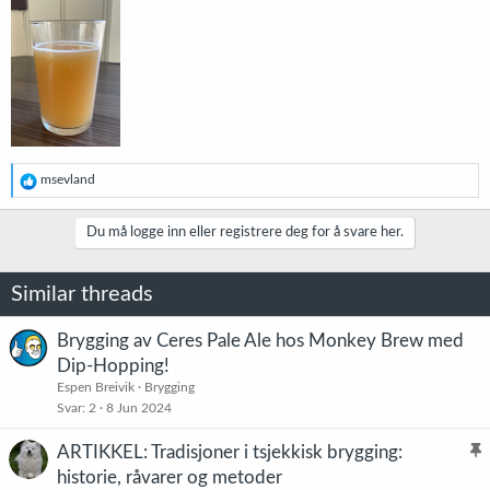
R
msevland
e
a
k
Du må logge inn eller registrere deg for å svare her.
s
j
o
Similar threads
n
e
r
Brygging av Ceres Pale Ale hos Monkey Brew med
:
Dip-Hopping!
Espen Breivik
Brygging
Svar
2
8 Jun 2024
ARTIKKEL: Tradisjoner i tsjekkisk brygging:
l
historie, råvarer og metoder