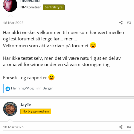
msevland
NMKomiteen
Sentralstyre
16 Mar 2025
#3
Har aldri ønsket velkommen til noen som har vært medlem
og lest forumet så lenge før… men…
Velkommen som aktiv skriver på forumet
Har ikke testet selv, men det vil være naturlig at en del av
aroma vil forsvinne under en så varm stormgjæring
Forsøk - og rapporter
R
HenningPP
og
Finn Berger
e
a
k
JayTe
s
Norbrygg-medlem
j
o
n
e
18 Mar 2025
#4
r