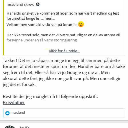
:
msevland skrev:
Har aldri ønsket velkommen til noen som har vært medlem og lest
forumet så lenge før… men…
Velkommen som aktiv skriver på forumet
Har ikke testet selv, men det vil være naturlig at en del av aroma vil
forsvinne under en så varm stormgjæring
Klikk for å utvide...
Forsøk - og rapporter
Takker! Det er jo såpass mange innlegg til sammen på dette
forumet at det meste er spurt om før. Handler bare om å søke
seg frem til det. Eller så har vi jo Google og div ai. Men
akkurat dette fant jeg ikke noe godt svar på. Men uansett gir
jeg det et forsøk.
Bestilte det jeg manglet nå til følgende oppskrift:
Brewfather
R
msevland
e
a
k