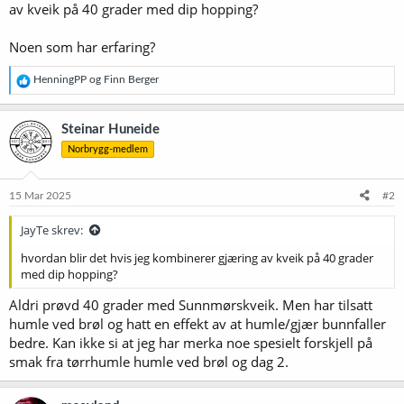
av kveik på 40 grader med dip hopping?
Noen som har erfaring?
R
HenningPP
og
Finn Berger
e
a
k
Steinar Huneide
s
Norbrygg-medlem
j
o
n
e
15 Mar 2025
#2
r
:
JayTe skrev:
hvordan blir det hvis jeg kombinerer gjæring av kveik på 40 grader
med dip hopping?
Aldri prøvd 40 grader med Sunnmørskveik. Men har tilsatt
humle ved brøl og hatt en effekt av at humle/gjær bunnfaller
bedre. Kan ikke si at jeg har merka noe spesielt forskjell på
smak fra tørrhumle humle ved brøl og dag 2.