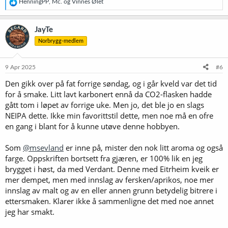
R
HenningPP
,
Mc.
og
Vinnes Ølet
e
a
k
JayTe
s
Norbrygg-medlem
j
o
n
e
9 Apr 2025
#6
r
Den gikk over på fat forrige søndag, og i går kveld var det tid
:
for å smake. Litt lavt karbonert ennå da CO2-flasken hadde
gått tom i løpet av forrige uke. Men jo, det ble jo en slags
NEIPA dette. Ikke min favorittstil dette, men noe må en ofre
en gang i blant for å kunne utøve denne hobbyen.
Som
@msevland
er inne på, mister den nok litt aroma og også
farge. Oppskriften bortsett fra gjæren, er 100% lik en jeg
brygget i høst, da med Verdant. Denne med Eitrheim kveik er
mer dempet, men med innslag av fersken/aprikos, noe mer
innslag av malt og av en eller annen grunn betydelig bitrere i
ettersmaken. Klarer ikke å sammenligne det med noe annet
jeg har smakt.