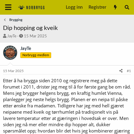
Logg inn
Registrer
Brygging
Dip hopping og kveik
T
S
JayTe
15 Mar 2025
r
t
å
a
JayTe
d
r
Norbrygg-medlem
s
t
t
d
a
a
15 Mar 2025
#1
r
t
t
o
Etter å ha brygga siden 2010 og registrere meg på dette
e
forumet i 2011, drister jeg meg til å for første gang be om råd.
r
Mens jeg brygger helgens brygg, en kraftig humlet Vienna,
planlegger jeg neste helgs brygg. Planen er en neipa til påske
etter ønske fra madamen. Tidligere har jeg med hell gjæret
neipaene med kveik og tørrhumlet på tradisjonelt vis på
lavere temperatur etter at gjæringen i hovedsak er over. Men
siden jeg nå mer eller mindre dip hopper alt, dukker
spørsmålet opp; hvordan blir det hvis jeg kombinerer gjæring