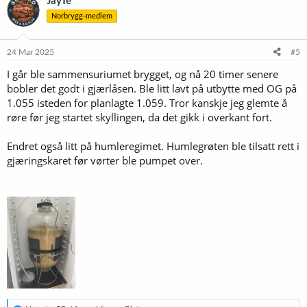
JayTe
s
Norbrygg-medlem
j
o
n
e
24 Mar 2025
#5
r
I går ble sammensuriumet brygget, og nå 20 timer senere
:
bobler det godt i gjærlåsen. Ble litt lavt på utbytte med OG på
1.055 isteden for planlagte 1.059. Tror kanskje jeg glemte å
røre før jeg startet skyllingen, da det gikk i overkant fort.
Endret også litt på humleregimet. Humlegrøten ble tilsatt rett i
gjæringskaret før vørter ble pumpet over.