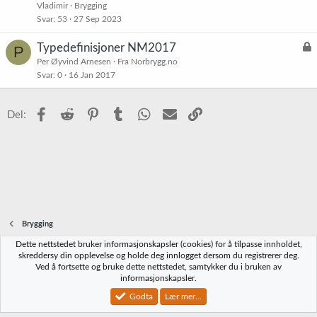
i
Vladimir
Brygging
s
Svar
53
27 Sep 2023
t
L
Typedefinisjoner NM2017
P
r
å
Per Øyvind Arnesen
Fra Norbrygg.no
e
Svar
0
16 Jan 2017
s
t
t
Facebook
Reddit
Pinterest
Tumblr
WhatsApp
E-post
Link
Del:
Brygging
Dette nettstedet bruker informasjonskapsler (cookies) for å tilpasse innholdet,
Norbrygg-default
skreddersy din opplevelse og holde deg innlogget dersom du registrerer deg.
Ved å fortsette og bruke dette nettstedet, samtykker du i bruken av
Kontakt oss
Vilkår og regler
Personvernregler
Hjelp
Hjem
R
informasjonskapsler.
S
S
Godta
Lær mer...
®
Community platform by XenForo
© 2010-2023 XenForo Ltd.