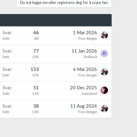
Du må logge inn eller registrere deg for å svare her.
K
Svar
46
1 Mar 2026
Sett
8K
Finn Berger
K
Svar
77
11 Jan 2026
R
Sett
15K
Rolknut
K
Svar
153
6 Mai 2026
Sett
37K
Finn Berger
K
Svar
51
20 Des 2025
Sett
12K
msevland
K
Svar
38
11 Aug 2024
Sett
13K
Finn Berger