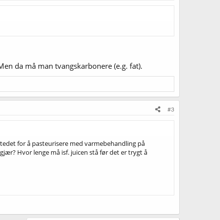
 Men da må man tvangskarbonere (e.g. fat).
#3
stedet for å pasteurisere med varmebehandling på
jær? Hvor lenge må isf. juicen stå før det er trygt å