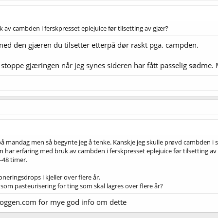
av cambden i ferskpresset eplejuice før tilsetting av gjær?
r med den gjæren du tilsetter etterpå dør raskt pga. campden.
å stoppe gjæringen når jeg synes sideren har fått passelig sødme.
på mandag men så begynte jeg å tenke. Kanskje jeg skulle prøvd cambden i 
 har erfaring med bruk av cambden i ferskpresset eplejuice før tilsetting av g
-48 timer.
eringsdrops i kjeller over flere år.
om pasteurisering for ting som skal lagres over flere år?
bloggen.com for mye god info om dette