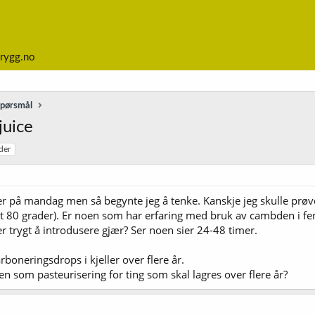
rygg.no
spørsmål
juice
der
r på mandag men så begynte jeg å tenke. Kanskje jeg skulle prøv
 80 grader). Er noen som har erfaring med bruk av cambden i fersk
 er trygt å introdusere gjær? Ser noen sier 24-48 timer.
boneringsdrops i kjeller over flere år.
n som pasteurisering for ting som skal lagres over flere år?