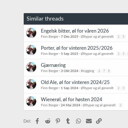
Similar threads
Engelsk bitter, øl for våren 2026
Finn Berger
7 Des 2025
Øltyper og øl generelt
2
3
Porter, øl for vinteren 2025/2026
Finn Berger
5 Sep 2025
Øltyper og øl generelt
2
3
Gjærnæring
Finn Berger
3 Okt 2024
Brygging
6
7
8
Old Ale, øl for vinteren 2024/25
Finn Berger
1 Sep 2024
Øltyper og øl generelt
2
3
Wienerøl, øl for høsten 2024
Finn Berger
24 Mai 2024
Øltyper og øl generelt
2
Facebook
Reddit
Pinterest
Tumblr
WhatsApp
E-post
Link
Del: