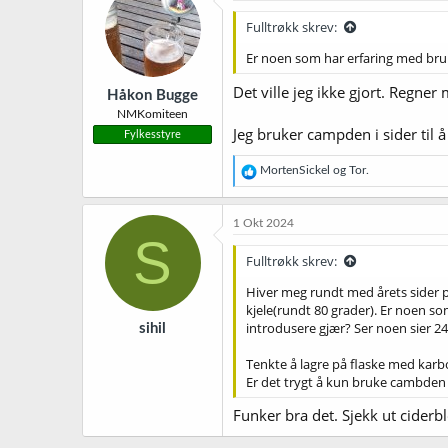
Fulltrøkk skrev:
Er noen som har erfaring med bruk 
Det ville jeg ikke gjort. Regne
Håkon Bugge
NMKomiteen
Jeg bruker campden i sider til 
Fylkesstyre
R
MortenSickel
og
Tor.
e
a
k
1 Okt 2024
s
S
j
Fulltrøkk skrev:
o
n
Hiver meg rundt med årets sider 
e
kjele(rundt 80 grader). Er noen som
r
introdusere gjær? Ser noen sier 24
sihil
:
Tenkte å lagre på flaske med karbon
Er det trygt å kun bruke cambden s
Funker bra det. Sjekk ut cider