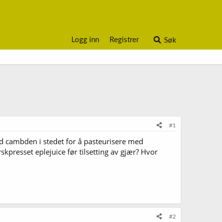
Logg inn
Registrer
Søk
#1
d cambden i stedet for å pasteurisere med
presset eplejuice før tilsetting av gjær? Hvor
#2