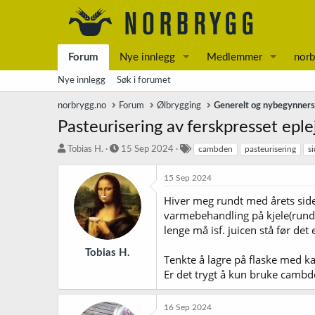
Forum
Nye innlegg
Medlemmer
norb
Nye innlegg
Søk i forumet
norbrygg.no
Forum
Ølbrygging
Generelt og nybegynner
Pasteurisering av ferskpresset eple
T
S
S
Tobias H.
15 Sep 2024
cambden
pasteurisering
si
r
t
t
å
a
i
15 Sep 2024
d
r
k
Hiver meg rundt med årets side
s
t
k
t
d
o
varmebehandling på kjele(rundt
a
a
r
lenge må isf. juicen stå før det
r
t
d
t
o
Tobias H.
Tenkte å lagre på flaske med kar
e
Er det trygt å kun bruke cambde
r
16 Sep 2024