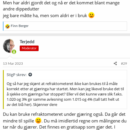
Men har aldri gjordt det og nå er det kommet blant mange
andre dippedutter
jeg bare måtte ha, men som aldri er i bruk
R
Finn Berger
e
a
k
Terjedd
s
Moderator
j
o
n
e
13 Mar 2023
#29
r
:
StigP skrev:
Og så har jeg skjønt at refraktometeret ikke kan brukes til å måle
korrekt etter at gjæringa har startet. Men kan jeg likevel bruke det til
å sjekke om gjæringa har stoppet? Eller vil det kunne være slik f.eks.
1.020 og 3% gir samme avlesning som 1.015 og 4% (tall tatt helt ut
av det blå her). Skjønner dere
Du kan bruke refraktometeret under gjæring også. Da går det
mindre til spille
. Du må imidlertid regne om målingene du
tar når du gjærer. Det finnes en gratisapp som gjør det. I