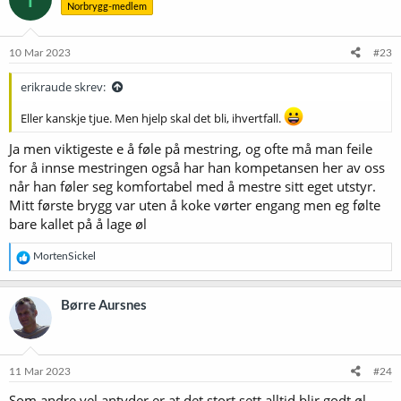
Norbrygg-medlem
j
o
n
e
10 Mar 2023
#23
r
:
erikraude skrev:
Eller kanskje tjue. Men hjelp skal det bli, ihvertfall.
Ja men viktigeste e å føle på mestring, og ofte må man feile
for å innse mestringen også har han kompetansen her av oss
når han føler seg komfortabel med å mestre sitt eget utstyr.
Mitt første brygg var uten å koke vørter engang men eg følte
bare kallet på å lage øl
R
MortenSickel
e
a
k
Børre Aursnes
s
j
o
n
e
11 Mar 2023
#24
r
Som andre vel antyder er at det stort sett alltid blir godt øl.
: