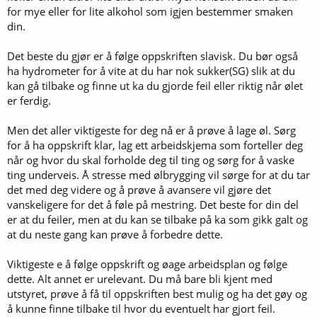
for mye eller for lite alkohol som igjen bestemmer smaken
din.
Det beste du gjør er å følge oppskriften slavisk. Du bør også
ha hydrometer for å vite at du har nok sukker(SG) slik at du
kan gå tilbake og finne ut ka du gjorde feil eller riktig når ølet
er ferdig.
Men det aller viktigeste for deg nå er å prøve å lage øl. Sørg
for å ha oppskrift klar, lag ett arbeidskjema som forteller deg
når og hvor du skal forholde deg til ting og sørg for å vaske
ting underveis. Å stresse med ølbrygging vil sørge for at du tar
det med deg videre og å prøve å avansere vil gjøre det
vanskeligere for det å føle på mestring. Det beste for din del
er at du feiler, men at du kan se tilbake på ka som gikk galt og
at du neste gang kan prøve å forbedre dette.
Viktigeste e å følge oppskrift og øage arbeidsplan og følge
dette. Alt annet er urelevant. Du må bare bli kjent med
utstyret, prøve å få til oppskriften best mulig og ha det gøy og
å kunne finne tilbake til hvor du eventuelt har gjort feil.