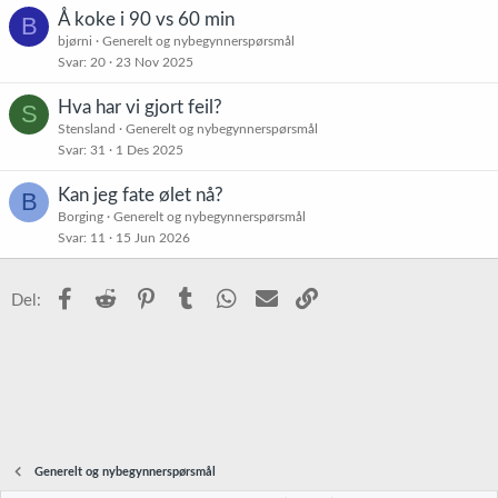
Å koke i 90 vs 60 min
B
bjørni
Generelt og nybegynnerspørsmål
Svar
20
23 Nov 2025
Hva har vi gjort feil?
S
Stensland
Generelt og nybegynnerspørsmål
Svar
31
1 Des 2025
Kan jeg fate ølet nå?
B
Borging
Generelt og nybegynnerspørsmål
Svar
11
15 Jun 2026
Facebook
Reddit
Pinterest
Tumblr
WhatsApp
E-post
Link
Del:
Generelt og nybegynnerspørsmål