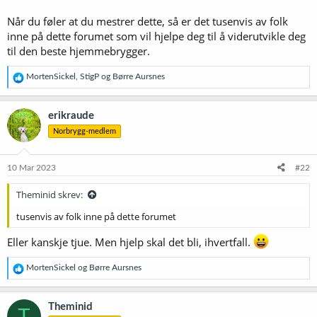
Når du føler at du mestrer dette, så er det tusenvis av folk
inne på dette forumet som vil hjelpe deg til å viderutvikle deg
til den beste hjemmebrygger.
R
MortenSickel
,
StigP
og
Børre Aursnes
e
a
k
erikraude
s
Norbrygg-medlem
j
o
n
e
10 Mar 2023
#22
r
:
Theminid skrev:
tusenvis av folk inne på dette forumet
Eller kanskje tjue. Men hjelp skal det bli, ihvertfall.
R
MortenSickel
og
Børre Aursnes
e
a
k
Theminid
T
s