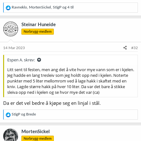
R
Ravneklo
,
MortenSickel
,
StigP
og 4 til
e
a
k
Steinar Huneide
s
Norbrygg-medlem
j
o
n
e
14 Mar 2023
#32
r
:
Espen A. skrev:
Litt sent til festen, men ang det å vite hvor mye vann som er i kjelen.
Jeg hadde en lang tresleiv som jeg holdt opp ned i kjelen. Noterte
punkter med 5 liter mellomrom ved å lage hakk i skaftet med en
kniv. Lagde større hakk på hver 10 liter. Da var det bare å stikke
sleiva opp ned i kjelen og se hvor mye det var (ca)
Da er det vel bedre å kjøpe seg en linjal i stål.
R
StigP
og
Brede
e
a
k
MortenSickel
s
Norbrygg-medlem
j