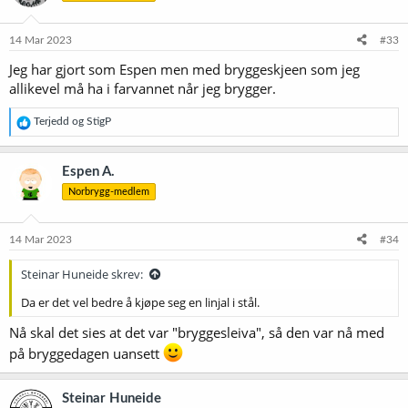
o
n
e
14 Mar 2023
#33
r
Jeg har gjort som Espen men med bryggeskjeen som jeg
:
allikevel må ha i farvannet når jeg brygger.
R
Terjedd
og
StigP
e
a
k
Espen A.
s
Norbrygg-medlem
j
o
n
e
14 Mar 2023
#34
r
:
Steinar Huneide skrev:
Da er det vel bedre å kjøpe seg en linjal i stål.
Nå skal det sies at det var "bryggesleiva", så den var nå med
på bryggedagen uansett
Steinar Huneide