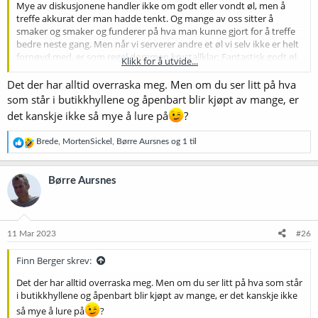
Mye av diskusjonene handler ikke om godt eller vondt øl, men å
treffe akkurat der man hadde tenkt. Og mange av oss sitter å
smaker og smaker og funderer på hva man kunne gjort for å treffe
bedre neste gang. Men når vi serverer andre et øl vi selv ikke er helt
fornøyd med, er som regel dommen krystallklar: Fantastisk godt øl
Klikk for å utvide...
du lager!
Det der har alltid overraska meg. Men om du ser litt på hva
som står i butikkhyllene og åpenbart blir kjøpt av mange, er
det kanskje ikke så mye å lure på
?
R
Brede
,
MortenSickel
,
Børre Aursnes
og 1 til
e
a
k
Børre Aursnes
s
j
o
n
e
11 Mar 2023
#26
r
:
Finn Berger skrev:
Det der har alltid overraska meg. Men om du ser litt på hva som står
i butikkhyllene og åpenbart blir kjøpt av mange, er det kanskje ikke
så mye å lure på
?