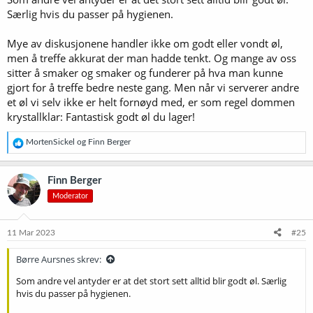
Særlig hvis du passer på hygienen.
Mye av diskusjonene handler ikke om godt eller vondt øl,
men å treffe akkurat der man hadde tenkt. Og mange av oss
sitter å smaker og smaker og funderer på hva man kunne
gjort for å treffe bedre neste gang. Men når vi serverer andre
et øl vi selv ikke er helt fornøyd med, er som regel dommen
krystallklar: Fantastisk godt øl du lager!
R
MortenSickel
og
Finn Berger
e
a
k
Finn Berger
s
Moderator
j
o
n
e
11 Mar 2023
#25
r
:
Børre Aursnes skrev:
Som andre vel antyder er at det stort sett alltid blir godt øl. Særlig
hvis du passer på hygienen.