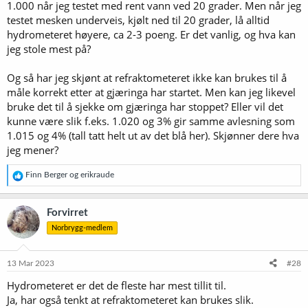
1.000 når jeg testet med rent vann ved 20 grader. Men når jeg
testet mesken underveis, kjølt ned til 20 grader, lå alltid
hydrometeret høyere, ca 2-3 poeng. Er det vanlig, og hva kan
jeg stole mest på?
Og så har jeg skjønt at refraktometeret ikke kan brukes til å
måle korrekt etter at gjæringa har startet. Men kan jeg likevel
bruke det til å sjekke om gjæringa har stoppet? Eller vil det
kunne være slik f.eks. 1.020 og 3% gir samme avlesning som
1.015 og 4% (tall tatt helt ut av det blå her). Skjønner dere hva
jeg mener?
R
Finn Berger
og
erikraude
e
a
k
Forvirret
s
Norbrygg-medlem
j
o
n
e
13 Mar 2023
#28
r
Hydrometeret er det de fleste har mest tillit til.
:
Ja, har også tenkt at refraktometeret kan brukes slik.