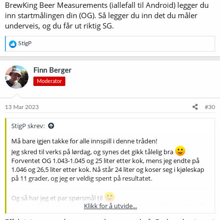
BrewKing Beer Measurements (iallefall til Android) legger du
inn startmålingen din (OG). Så legger du inn det du måler
underveis, og du får ut riktig SG.
R
StigP
e
a
k
Finn Berger
s
Moderator
j
o
n
e
13 Mar 2023
#30
r
:
StigP skrev:
Må bare igjen takke for alle innspill i denne tråden!
Jeg skred til verks på lørdag, og synes det gikk tålelig bra
Forventet OG 1.043-1.045 og 25 liter etter kok, mens jeg endte på
1.046 og 26,5 liter etter kok. Nå står 24 liter og koser seg i kjøleskap
på 11 grader, og jeg er veldig spent på resultatet.
Og så har jeg et par spørsmål til
Klikk for å utvide...
Jeg har både hydrometer og refraktometer. Begge målt til 1.000 når
jeg testet med rent vann ved 20 grader. Men når jeg testet mesken