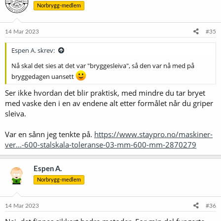
Norbrygg-medlem
14 Mar 2023
#35
Espen A. skrev:
Nå skal det sies at det var "bryggesleiva", så den var nå med på
bryggedagen uansett
Ser ikke hvordan det blir praktisk, med mindre du tar bryet
med vaske den i en av endene alt etter formålet når du griper
sleiva.
Var en sånn jeg tenkte på.
https://www.staypro.no/maskiner-
ver...-600-stalskala-toleranse-03-mm-600-mm-2870279
Espen A.
Norbrygg-medlem
14 Mar 2023
#36