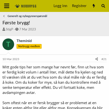
Logg inn
Registrer
Generelt og nybegynnerspørsmål
Første brygg!
T
S
StigP
7 Mar 2023
r
t
å
a
Theminid
T
d
r
Norbrygg-medlem
s
t
t
d
a
a
10 Mar 2023
#21
r
t
t
o
Mitt gode tips her som mange har nevnt før, finn ut hva som
e
er ferdig kokt volum i antall liter, mål dette fra kjelen og ned
r
til væsken slik at du vet hva som du skal måle når du er ferdig
å koke. Om du koker for mye, så kan du kontrollere med å
senke temperatur eller effekt. Du vil fortsatt koke, men
avdampingen avtar.
Som oftest når en er fersk brygger så er problemet at en
koker enten altfor lite eller altfor mye. Konsekvensen da blir