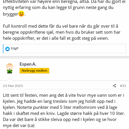
Effektiviteten var høyere enn beregna, altså. Da har du gjort ei
underveis, kjølt ned til 20 grader, lå alltid hydrometeret høyere, ca 2-
nyttig erfaring som du kan legge til grunn neste gang du
3 poeng. Er det vanlig, og hva kan jeg stole mest på?
brygger
.
Og så har jeg skjønt at refraktometeret ikke kan brukes til å måle
korrekt etter at gjæringa har startet. Men kan jeg likevel bruke det til
Full kontroll med dette får du vel bare når du går over til å
å sjekke om gjæringa har stoppet? Eller vil det kunne være slik f.eks.
beregne oppskriftene sjøl, men hvis du bruker sett som har
1.020 og 3% gir samme avlesning som 1.015 og 4% (tall tatt helt ut
hele oppskrifter, er det i alle fall et godt steg på veien.
av det blå her). Skjønner dere hva jeg mener?
R
StigP
e
a
k
Espen A.
s
Norbrygg-medlem
j
o
n
e
13 Mar 2023
#31
r
Litt sent til festen, men ang det å vite hvor mye vann som er i
:
kjelen. Jeg hadde en lang tresleiv som jeg holdt opp ned i
kjelen. Noterte punkter med 5 liter mellomrom ved å lage
hakk i skaftet med en kniv. Lagde større hakk på hver 10 liter.
Da var det bare å stikke sleiva opp ned i kjelen og se hvor
mye det var (ca)