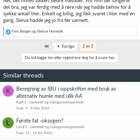
Nei, det finnes sikkert bedre metoder. For min del fungerte
det bra, jeg var ferdig med å røre når jeg hadde behov for å
sjekke antall liter. Enkelt og billig, jeg fikk svaret i liter med én
gang. Sleiva hadde jeg jo fra før uansett.
R
Finn Berger
og
Steinar Huneide
e
a
k
Først
2 av 2
Forrige
s
j
Du må logge inn eller registrere deg for å svare her.
o
n
e
Similar threads
r
:
Beregning av IBU i oppskrifter med bruk av
K
alternativ humle med ulik AA
Kjell S
Generelt og nybegynnerspørsmål
Svar
9
3 Mai 2026
Første fat -oksygen?
L
LarsET
Generelt og nybegynnerspørsmål
Svar
11
11 Jul 2026