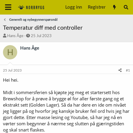
Logg inn
Registrer
Generelt og nybegynnerspørsmål
Temperatur diff med controller
T
S
Hans Åge
25 Jul 2023
r
t
å
a
Hans Åge
H
d
r
s
t
t
d
a
a
25 Jul 2023
#1
r
t
t
o
Hei hei.
e
r
Midt i sommersferien så kjøpte jeg meg et startersett hos
Brewshop for å prøve å brygge øl for aller første gang og et
ekstrakt sett (Golden Lager). Så da har dere en ide om nivået
jeg ligger på og hvorfor jeg kanskje bruker feil ord hvis jeg har
gjort dette. Etter masse lesing og Youtube, så har jeg nå en
vørter som begynner å nærme seg slutten på gjæringstiden
og skal snart flaskes.