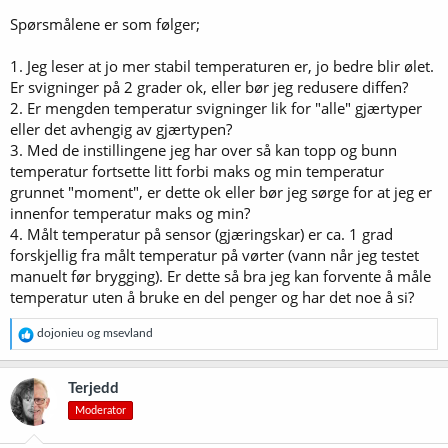
Spørsmålene er som følger;
1. Jeg leser at jo mer stabil temperaturen er, jo bedre blir ølet.
Er svigninger på 2 grader ok, eller bør jeg redusere diffen?
2. Er mengden temperatur svigninger lik for "alle" gjærtyper
eller det avhengig av gjærtypen?
3. Med de instillingene jeg har over så kan topp og bunn
temperatur fortsette litt forbi maks og min temperatur
grunnet "moment", er dette ok eller bør jeg sørge for at jeg er
innenfor temperatur maks og min?
4. Målt temperatur på sensor (gjæringskar) er ca. 1 grad
forskjellig fra målt temperatur på vørter (vann når jeg testet
manuelt før brygging). Er dette så bra jeg kan forvente å måle
temperatur uten å bruke en del penger og har det noe å si?
R
dojonieu
og
msevland
e
a
k
Terjedd
s
Moderator
j
o
n