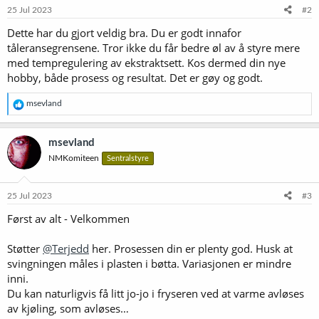
e
25 Jul 2023
#2
r
Dette har du gjort veldig bra. Du er godt innafor
:
tåleransegrensene. Tror ikke du får bedre øl av å styre mere
med tempregulering av ekstraktsett. Kos dermed din nye
hobby, både prosess og resultat. Det er gøy og godt.
R
msevland
e
a
k
msevland
s
NMKomiteen
Sentralstyre
j
o
n
e
25 Jul 2023
#3
r
Først av alt - Velkommen
:
Støtter
@Terjedd
her. Prosessen din er plenty god. Husk at
svingningen måles i plasten i bøtta. Variasjonen er mindre
inni.
Du kan naturligvis få litt jo-jo i fryseren ved at varme avløses
av kjøling, som avløses…