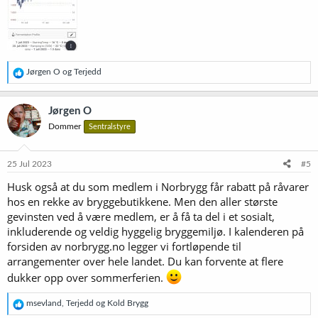
R
Jørgen O
og
Terjedd
e
a
k
Jørgen O
s
Dommer
Sentralstyre
j
o
n
e
25 Jul 2023
#5
r
Husk også at du som medlem i Norbrygg får rabatt på råvarer
:
hos en rekke av bryggebutikkene. Men den aller største
gevinsten ved å være medlem, er å få ta del i et sosialt,
inkluderende og veldig hyggelig bryggemiljø. I kalenderen på
forsiden av norbrygg.no legger vi fortløpende til
arrangementer over hele landet. Du kan forvente at flere
dukker opp over sommerferien.
R
msevland
,
Terjedd
og
Kold Brygg
e