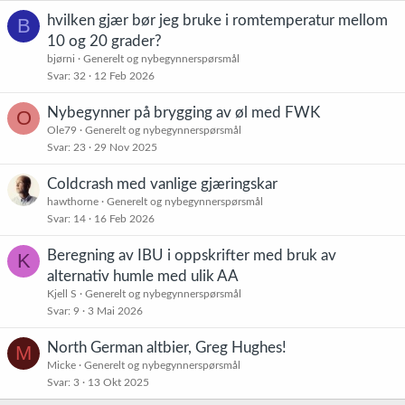
e
r
hvilken gjær bør jeg bruke i romtemperatur mellom
B
:
10 og 20 grader?
bjørni
Generelt og nybegynnerspørsmål
Svar
32
12 Feb 2026
Nybegynner på brygging av øl med FWK
O
Ole79
Generelt og nybegynnerspørsmål
Svar
23
29 Nov 2025
Coldcrash med vanlige gjæringskar
hawthorne
Generelt og nybegynnerspørsmål
Svar
14
16 Feb 2026
Beregning av IBU i oppskrifter med bruk av
K
alternativ humle med ulik AA
Kjell S
Generelt og nybegynnerspørsmål
Svar
9
3 Mai 2026
North German altbier, Greg Hughes!
M
Micke
Generelt og nybegynnerspørsmål
Svar
3
13 Okt 2025