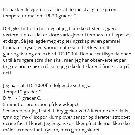
På pakken til gjæren står det at denne skal gjære på en
temperatur mellom 18-20 grader C.
Det gikk fort opp for meg at jeg har ikke et sted å gjære
vørtern uten at det er store variasjoner i temperatur i løpet av
et døgn. Så jeg lagde meg et gjæringsskap av en gammel
topmatet fryser, en varme matte som trekkes rundt
gjæringskar og en Inkbird ITC-1000f. Denne ser tilsynelatende
ut til å fungere som den skal, men jeg har observerte et par
ting og noen spørsmål som jeg ikke lett klarer å finne svar på
nett.
Jeg har satt ITC-1000f til følgende settings.
Temp: 19 grader C.
Diff: +- 1 grader C.
5 minutter protection på kjøleskapet
Sensoren har jeg festet til bryggekar ved å klemme en relativt
tynn og "myk" isopor klump over sensor og deretter stroppet
denne fast til karet. Jeg er ganske sikker på at denne ikke ikke
måler temperatur i frysern, men gjæringskaret.