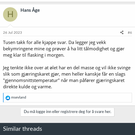
a
k
Hans Åge
H
s
j
o
n
e
26 Jul 2023
#6
r
Tusen takk for alle kjappe svar. Da legger jeg vekk
:
bekymringene mine og prøver å ha litt tålmodighet og gjør
meg klar til flasking i morgen.
Jeg tenkte ikke over at ølet har en del masse og vil ikke svinge
slik som gjæringskaret gjør, men heller kanskje får en slags
"gjennomsnittstemperatur" når man påfører gjæringskaret
direkte kulde og varme.
R
msevland
e
a
k
Du må logge inn eller registrere deg for å svare her.
s
j
o
Similar threads
n