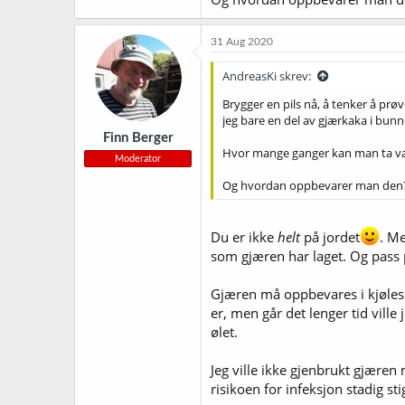
31 Aug 2020
AndreasKi skrev:
Brygger en pils nå, å tenker å prøv
jeg bare en del av gjærkaka i bunne
Finn Berger
Hvor mange ganger kan man ta vare
Moderator
Og hvordan oppbevarer man den
Du er ikke
helt
på jordet
. Me
som gjæren har laget. Og pass på
Gjæren må oppbevares i kjøleska
er, men går det lenger tid ville
ølet.
Jeg ville ikke gjenbrukt gjæren
risikoen for infeksjon stadig s