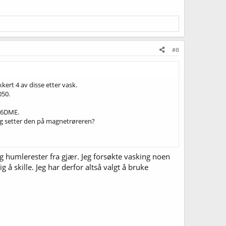
#8
kkert 4 av disse etter vask.
050.
266DME.
 og setter den på magnetrøreren?
b og humlerester fra gjær. Jeg forsøkte vasking noen
 å skille. Jeg har derfor altså valgt å bruke