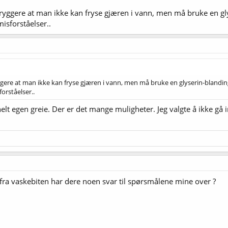
ryggere at man ikke kan fryse gjæren i vann, men må bruke en glyser
isforståelser..
ere at man ikke kan fryse gjæren i vann, men må bruke en glyserin-blanding (s
orståelser..
helt egen greie. Der er det mange muligheter. Jeg valgte å ikke gå
.
t fra vaskebiten har dere noen svar til spørsmålene mine over ?