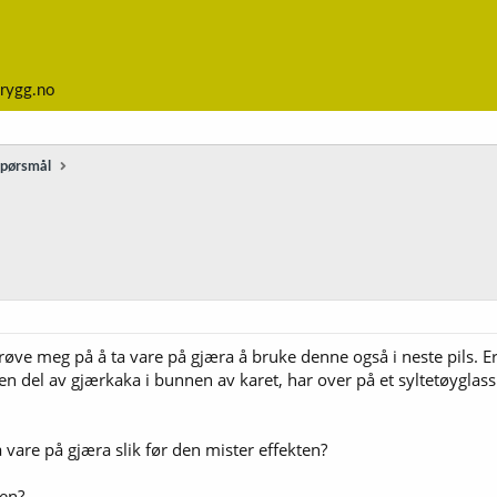
rygg.no
spørsmål
røve meg på å ta vare på gjæra å bruke denne også i neste pils. Er 
e en del av gjærkaka i bunnen av karet, har over på et syltetøyglass 
are på gjæra slik før den mister effekten?
en?