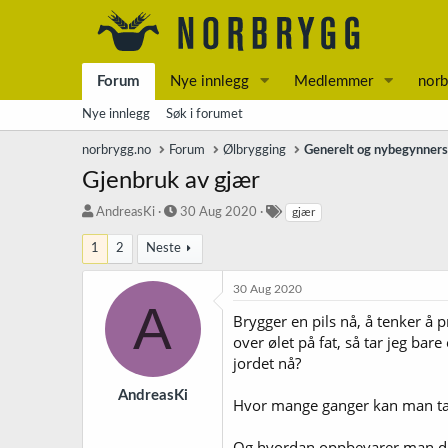
Forum
Nye innlegg
Medlemmer
norb
Nye innlegg
Søk i forumet
norbrygg.no
Forum
Ølbrygging
Generelt og nybegynner
Gjenbruk av gjær
T
S
S
AndreasKi
30 Aug 2020
gjær
r
t
t
å
a
i
1
2
Neste
d
r
k
s
t
k
30 Aug 2020
t
d
o
A
Brygger en pils nå, å tenker å p
a
a
r
r
t
d
over ølet på fat, så tar jeg bar
t
o
jordet nå?
e
r
AndreasKi
Hvor mange ganger kan man ta v
Og hvordan oppbevarer man d