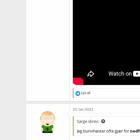
R
Lys øl
e
a
k
22 Jan 2021
s
j
Sarge skrev:
o
n
Jeg bunnhøster ofte gjær for
nedf
e
r