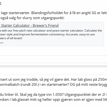
g.
lage startervørter. Blandingsforholdet for å få en angitt SG er let
 også valg for slurry som utgangspunkt:
 Starter Calculator - Brewer's Friend
ith our free pitch rate calculator and yeast starter calculator. Calculate the
y beer style and improve fermentation consistency. Accurate, easy-to-use
ers of all levels!
com
sert ut som jeg trodde, så jeg vil gjøre det. Har lab glass på 250ml,
 normalbatch (rundt 20l.) i en startervørter? OG på mitt neste bry
 du linker til. Skal jeg da type inn 1.050? Utgangspunktet der er 
æsken i lab.glasset mitt og heller oppi gjæren som er igjen med l