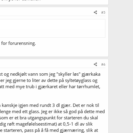
#5
 for forurensning.
#6
okt og nedkjølt vann som jeg "skyller løs" gjærkaka
r jeg gjerne to liter av dette på syltetøyglass og
hatt med mye trub i gjærkaret eller har tørrhumlet,
n kanskje igjen med rundt 3 dl gjær. Det er nok til
lenge med ett glass. Jeg er ikke så god på dette med
ær som er et bra utgangspunkt for starteren du skal
dig røft magefølelseestimat) at 0,5-1 dl av slik
ne starteren, pass på å få med gjærnæring, slik at