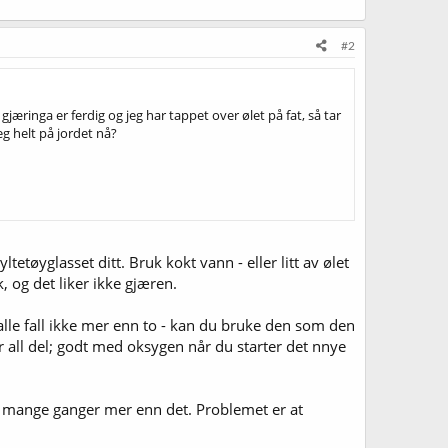
#2
gjæringa er ferdig og jeg har tappet over ølet på fat, så tar
eg helt på jordet nå?
ltetøyglasset ditt. Bruk kokt vann - eller litt av ølet
, og det liker ikke gjæren.
 alle fall ikke mer enn to - kan du bruke den som den
for all del; godt med oksygen når du starter det nnye
dig mange ganger mer enn det. Problemet er at