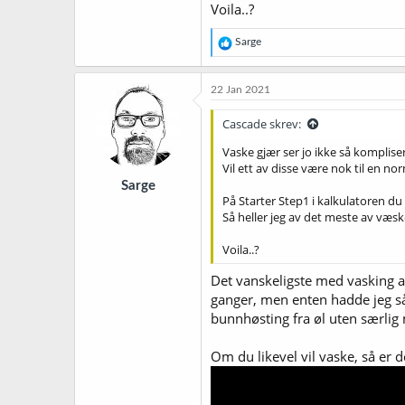
Voila..?
R
Sarge
e
a
k
22 Jan 2021
s
j
Cascade skrev:
o
n
Vaske gjær ser jo ikke så komplisert
e
Vil ett av disse være nok til en no
r
Sarge
:
På Starter Step1 i kalkulatoren du
Så heller jeg av det meste av væsk
Voila..?
Det vanskeligste med vasking av 
ganger, men enten hadde jeg såpa
bunnhøsting fra øl uten særlig 
Om du likevel vil vaske, så er de