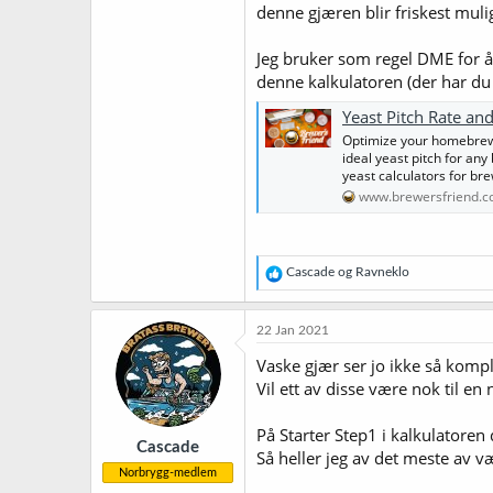
denne gjæren blir friskest muli
Jeg bruker som regel DME for å 
denne kalkulatoren (der har du
Yeast Pitch Rate and
Optimize your homebrew w
ideal yeast pitch for an
yeast calculators for brew
www.brewersfriend.
R
Cascade
og
Ravneklo
e
a
k
22 Jan 2021
s
j
Vaske gjær ser jo ikke så kompli
o
Vil ett av disse være nok til en
n
e
r
På Starter Step1 i kalkulatoren
Cascade
:
Så heller jeg av det meste av v
Norbrygg-medlem