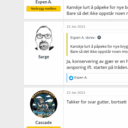
Espen A.
:
Kanskje lurt å påpeke for nye b
Norbrygg-medlem
Bare så det ikke oppstår noen m
22 Jan 2021
Espen A. skrev:
Kanskje lurt å påpeke for nye brygg
Bare så det ikke oppstår noen misf
Sarge
Ja, konservering av gjær er en 
avsporing ift. starten på tråden
R
Espen A.
e
a
k
22 Jan 2021
s
j
Takker for svar gutter, bortset
o
n
e
r
Cascade
: