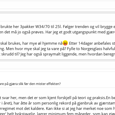
, brukte her 3pakker W34/70 til 25l. Følger trenden og vil brygge e
men det må jo også prøves. Har jeg et godt utgangspunkt med gjære
 skal brukes, har mye øl hjemme nå
Etter 14dager anbefales sta
g. Men hvor mye skal jeg ta vare på? Fylle to Norgesglass halvfu
lt skrudd til? Jeg har også spraymalt liggende, men hvordan bereg
 på gjæra slik før den mister effekten?
t svar her, men det er som kjent forskjell på teori og praksis.En b
ger i året), har åtte år som personlig rekord på gjenbruk av gjær
regimet mot det kaldere. Kan ikke si at jeg har merket noe som he
ager' helt bokstavelig, lagrer minimum fem måneder, som kan gj