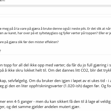
e meg på å ta vare på gjæra å bruke denne også i neste pils. Er det slik at når 
n av karet, har over på et syltetøyglass og fyller vørter på toppen? Eller er j
 på gjæra slik før den mister effekten?
?
n topp for all del ikke opp med vørter; da får du jo full gjæring i sy
 å ikke skru lokket helt til. Om det dannes litt CO2, blir det trykk
p, selvfølgelig. Om du bruker den igjen i løpet av ei ukes tid - i
 jeg gi den en liter oppfriskningsvørter (1.020-ish) dagen før. Og 
 mer enn 4-5 ganger - men du kan sikkert få den til å lage øl vel
tiger, og det samme gjelder andelen mutert gjær.