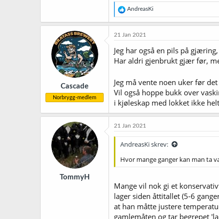
R
AndreasKi
e
a
k
21 Jan 2021
s
j
Jeg har også en pils på gjæring
o
Har aldri gjenbrukt gjær før, 
n
e
r
Jeg må vente noen uker før det
Cascade
:
Vil også hoppe bukk over vaskin
Norbrygg-medlem
i kjøleskap med lokket ikke he
21 Jan 2021
AndreasKi skrev:
Hvor mange ganger kan man ta vare
TommyH
Mange vil nok gi et konservativ
lager siden åttitallet (5-6 gan
at han måtte justere temperatur
gamlemåten og tar begrepet 'l