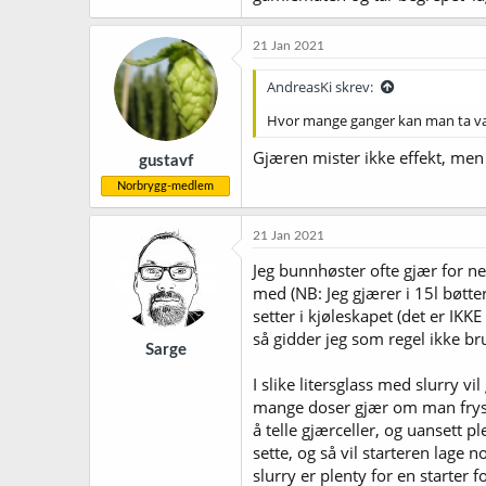
21 Jan 2021
AndreasKi skrev:
Hvor mange ganger kan man ta vare
Gjæren mister ikke effekt, men 
gustavf
Norbrygg-medlem
21 Jan 2021
Jeg bunnhøster ofte gjær for ned
med (NB: Jeg gjærer i 15l bøtter
setter i kjøleskapet (det er IKK
så gidder jeg som regel ikke br
Sarge
I slike litersglass med slurry v
mange doser gjær om man fryser 
å telle gjærceller, og uansett p
sette, og så vil starteren lage 
slurry er plenty for en starter 