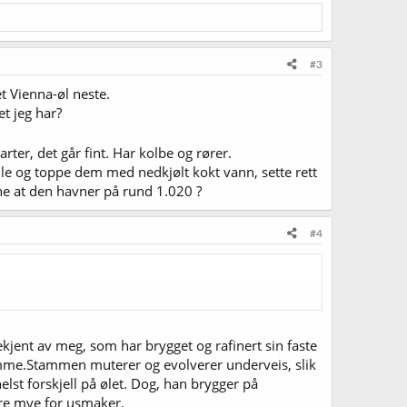
#3
t Vienna-øl neste.
t jeg har?
rter, det går fint. Har kolbe og rører.
lle og toppe dem med nedkjølt kokt vann, sette rett
ne at den havner på rund 1.020 ?
#4
ekjent av meg, som har brygget og rafinert sin faste
stamme.Stammen muterer og evolverer underveis, slik
lst forskjell på ølet. Dog, han brygger på
øre mye for usmaker.