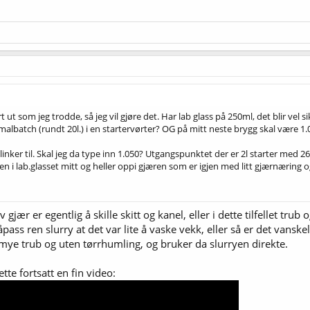
 ut som jeg trodde, så jeg vil gjøre det. Har lab glass på 250ml, det blir vel si
rmalbatch (rundt 20l.) i en startervørter? OG på mitt neste brygg skal være 1.
 linker til. Skal jeg da type inn 1.050? Utgangspunktet der er 2l starter med 
en i lab.glasset mitt og heller oppi gjæren som er igjen med litt gjærnæring
gjær er egentlig å skille skitt og kanel, eller i dette tilfellet tru
ss ren slurry at det var lite å vaske vekk, eller så er det vanskelig
mye trub og uten tørrhumling, og bruker da slurryen direkte.
tte fortsatt en fin video: