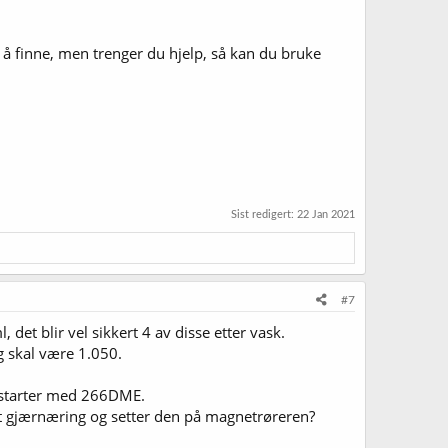
t å finne, men trenger du hjelp, så kan du bruke
Sist redigert:
22 Jan 2021
#7
 det blir vel sikkert 4 av disse etter vask.
gg skal være 1.050.
2l starter med 266DME.
itt gjærnæring og setter den på magnetrøreren?