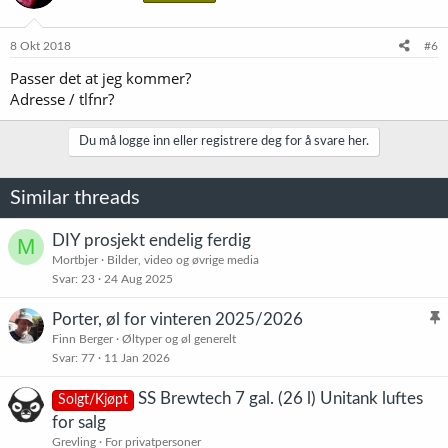
8 Okt 2018
#6
Passer det at jeg kommer?
Adresse / tlfnr?
Du må logge inn eller registrere deg for å svare her.
Similar threads
DIY prosjekt endelig ferdig
M
Mortbjer
Bilder, video og øvrige media
Svar
23
24 Aug 2025
Porter, øl for vinteren 2025/2026
l
Finn Berger
Øltyper og øl generelt
Svar
77
11 Jan 2026
i
s
SS Brewtech 7 gal. (26 l) Unitank luftes
Solgt/Kjøpt
t
for salg
r
Grevling
For privatpersoner
e