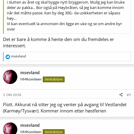
i slutten av året og skal bygge nytt bryggerom. Mulig jeg kan bruke
deler av pakka... Bor også på Høybråten, så jeg kan komme innom
når det måtte passe. Kan by deg 300,- da usikkerheten er såpass
høy...
Vi kan eventuelt la annonsen din ligge en uke og se om andre byr
over
Det er bare å komme å hente den om du fremdeles er
interessert.
R
msevland
e
a
k
msevland
s
NMKomiteen
Sentralstyre
j
o
n
e
1 Okt 2018
#5
r
Flott. Akkurat nå sitter jeg og venter på avgang til Vestlandet
:
(Karmøy/Tysvær). Kommer innom etter høstferien
msevland
NMKomiteen
Sentralstyre