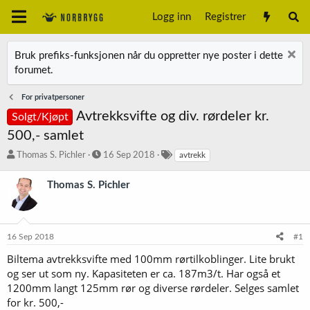
Logg inn
Registrer
Bruk prefiks-funksjonen når du oppretter nye poster i dette
forumet.
For privatpersoner
Avtrekksvifte og div. rørdeler kr.
Solgt/Kjøpt
500,- samlet
T
S
S
Thomas S. Pichler
16 Sep 2018
avtrekk
r
t
t
å
a
i
Thomas S. Pichler
d
r
k
s
t
k
t
d
o
a
a
r
16 Sep 2018
#1
r
t
d
t
o
Biltema avtrekksvifte med 100mm rørtilkoblinger. Lite brukt
e
og ser ut som ny. Kapasiteten er ca. 187m3/t. Har også et
r
1200mm langt 125mm rør og diverse rørdeler. Selges samlet
for kr. 500,-