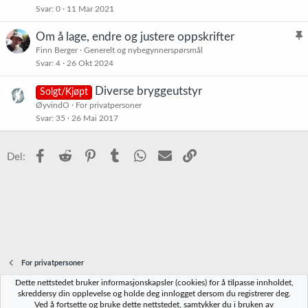
Svar
0
11 Mar 2021
t
Om å lage, endre og justere oppskrifter
l
Finn Berger
Generelt og nybegynnerspørsmål
Svar
4
26 Okt 2024
i
s
Diverse bryggeutstyr
Solgt/Kjøpt
t
ØyvindO
For privatpersoner
r
Svar
35
26 Mai 2017
e
t
Facebook
Reddit
Pinterest
Tumblr
WhatsApp
E-post
Link
Del:
For privatpersoner
Dette nettstedet bruker informasjonskapsler (cookies) for å tilpasse innholdet,
Norbrygg-default
skreddersy din opplevelse og holde deg innlogget dersom du registrerer deg.
Ved å fortsette og bruke dette nettstedet, samtykker du i bruken av