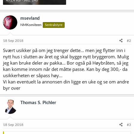
471,4 KB · Sett: 140
msevland
NMKomiteen
Sentralstyre
18 Sep 2018
#2
Svært usikker på om jeg trenger dette... men jeg flytter inn i
nytt hus i slutten av året og skal bygge nytt bryggerom. Mulig
jeg kan bruke deler av pakka... Bor også på Høybråten, så jeg
kan komme innom når det måtte passe. Kan by deg 300,- da
usikkerheten er såpass høy...
Vi kan eventuelt la annonsen din ligge en uke og se om andre
byr over
Thomas S. Pichler
18 Sep 2018
#3