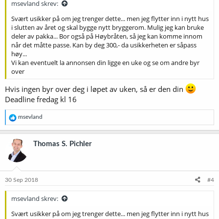
msevland skrev:
Svært usikker på om jeg trenger dette... men jeg flytter inn i nytt hus
i slutten av året og skal bygge nytt bryggerom. Mulig jeg kan bruke
deler av pakka... Bor også på Høybråten, så jeg kan komme innom
når det måtte passe. Kan by deg 300,- da usikkerheten er såpass
høy...
Vi kan eventuelt la annonsen din ligge en uke og se om andre byr
over
Hvis ingen byr over deg i løpet av uken, så er den din
Deadline fredag kl 16
R
msevland
e
a
k
Thomas S. Pichler
s
j
o
n
e
30 Sep 2018
#4
r
:
msevland skrev:
Svært usikker på om jeg trenger dette... men jeg flytter inn i nytt hus