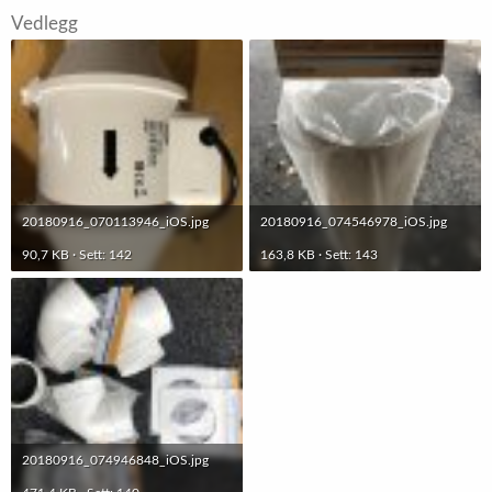
Vedlegg
20180916_070113946_iOS.jpg
20180916_074546978_iOS.jpg
90,7 KB · Sett: 142
163,8 KB · Sett: 143
20180916_074946848_iOS.jpg