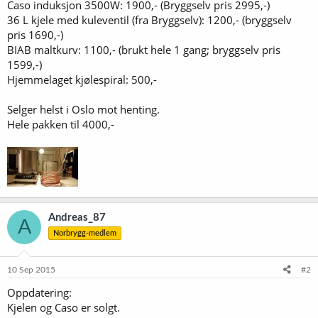
Caso induksjon 3500W: 1900,- (Bryggselv pris 2995,-)
36 L kjele med kuleventil (fra Bryggselv): 1200,- (bryggselv
pris 1690,-)
BIAB maltkurv: 1100,- (brukt hele 1 gang; bryggselv pris
1599,-)
Hjemmelaget kjølespiral: 500,-
Selger helst i Oslo mot henting.
Hele pakken til 4000,-
Andreas_87
A
Norbrygg-medlem
10 Sep 2015
#2
Oppdatering:
Kjelen og Caso er solgt.