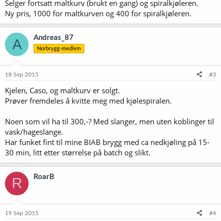
Selger fortsatt maltkurv (brukt en gang) og spiralkjøleren.
Ny pris, 1000 for maltkurven og 400 for spiralkjøleren.
Andreas_87
A
Norbrygg-medlem
18 Sep 2015
#3
Kjelen, Caso, og maltkurv er solgt.
Prøver fremdeles å kvitte meg med kjølespiralen.
Noen som vil ha til 300,-? Med slanger, men uten koblinger til
vask/hageslange.
Har funket fint til mine BIAB brygg med ca nedkjøling på 15-
30 min, litt etter størrelse på batch og slikt.
RoarB
R
19 Sep 2015
#4