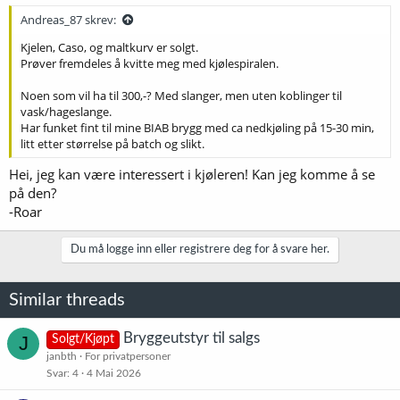
Andreas_87 skrev:
Kjelen, Caso, og maltkurv er solgt.
Prøver fremdeles å kvitte meg med kjølespiralen.
Noen som vil ha til 300,-? Med slanger, men uten koblinger til
vask/hageslange.
Har funket fint til mine BIAB brygg med ca nedkjøling på 15-30 min,
litt etter størrelse på batch og slikt.
Hei, jeg kan være interessert i kjøleren! Kan jeg komme å se
på den?
-Roar
Du må logge inn eller registrere deg for å svare her.
Similar threads
Bryggeutstyr til salgs
J
Solgt/Kjøpt
janbth
For privatpersoner
Svar
4
4 Mai 2026