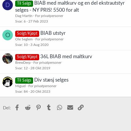
BIAB med maltkurv og en del ekstrautstyr
D
Til Salgs
selges - NY PRIS! 5500 for alt
Dag Martin
For privatpersoner
Svar
6
27 Feb 2023
BIAB utstyr
O
Solgt/Kjøpt
Ole Seglem
For privatpersoner
Svar
10
3 Aug 2020
36L BIAB med maltkurv
Solgt/Kjøpt
BrewDerp
For privatpersoner
Svar
12
28 Okt 2019
Div stæsj selges
Til Salgs
Miguel
For privatpersoner
Svar
84
20 Okt 2023
Facebook
Reddit
Pinterest
Tumblr
WhatsApp
E-post
Link
Del: