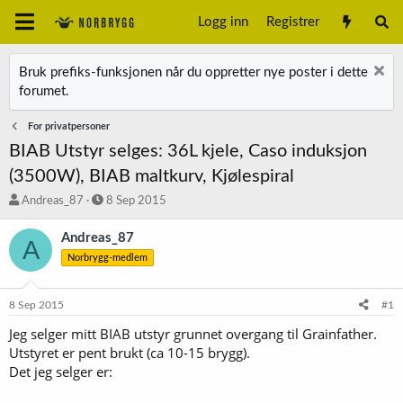
Logg inn
Registrer
Bruk prefiks-funksjonen når du oppretter nye poster i dette
forumet.
For privatpersoner
BIAB Utstyr selges: 36L kjele, Caso induksjon
(3500W), BIAB maltkurv, Kjølespiral
T
S
Andreas_87
8 Sep 2015
r
t
å
a
Andreas_87
A
d
r
Norbrygg-medlem
s
t
t
d
a
a
8 Sep 2015
#1
r
t
t
o
Jeg selger mitt BIAB utstyr grunnet overgang til Grainfather.
e
Utstyret er pent brukt (ca 10-15 brygg).
r
Det jeg selger er: