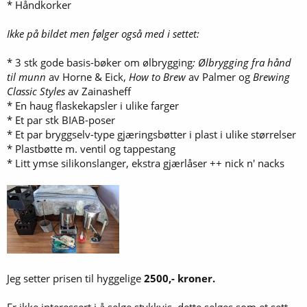
* Håndkorker
Ikke på bildet men følger også med i settet:
* 3 stk gode basis-bøker om ølbrygging
: Ølbrygging fra hånd
til munn
av Horne & Eick,
How to Brew
av Palmer og
Brewing
Classic Styles
av Zainasheff
* En haug flaskekapsler i ulike farger
* Et par stk BIAB-poser
* Et par bryggselv-type gjæringsbøtter i plast i ulike størrelser
* Plastbøtte m. ventil og tappestang
* Litt ymse silikonslanger, ekstra gjærlåser ++ nick n' nacks
Jeg setter prisen til hyggelige
2500,- kroner.
Er ikke interessert i å selge stykkvis, dette selges som et sett.