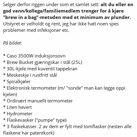
Selger derfor riggen under som et samlet sett:
alt du eller en
god venn/kollega/familiemedlem trenger for å kjøre
"brew in a bag"-metoden med et minimum av plunder.
Utstyret er velholdt og rent, jeg har ikke hatt noen spes
problemer med infeksjoner etc.
På bildet:
* Caso 3500W induksjonsovn
* Brew Bucket gjæringskar i stål (25L)
* 30L-kjele med kuventil tappekran
* Meskeskje i rustfritt stål
* Spiralkjøler
* Elektronisk termometer (m/ "sonde" man kan legge oppi
kjelen)
* Ordinært manuellt termometer
* Liten hevert
* Hydrometer
* Flaskevasker ("pumpe" type)
* 3 flaskekasser. 2 av dem er fylt med tomflasker (nesten alle
flaskene har patentkork)