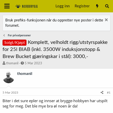
Logg inn
Registrer
Bruk prefiks-funksjonen når du oppretter nye poster i dette
forumet.
For privatpersoner
Komplett, velholdt rigg/utstyrspakke
Solgt/Kjøpt
for 25l BIAB (inkl. 3500W induksjonstopp &
Brew Bucket gjæringskar i stål): 3000,-
T
S
thomanil
5 Mar 2023
r
t
å
a
thomanil
d
r
s
t
t
d
a
a
5 Mar 2023
#1
r
t
t
o
Biter i det sure epler og innser at brygge-hobbyen har utspilt
e
seg for meg. Det ble mye bra øl noen år da!
r