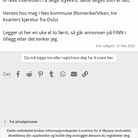
Hentes hos meg i Nes kommune (Romerike/Viken, tre
kvarters kjøretur fra Oslo)
Legger ut her en uke el to først, så går annonsen på FINN i
tillegg etter det tenker jeg.
Sist redigert:
11 Mar 2023
Du må logge inn eller registrere deg for å svare her.
Facebook
Reddit
Pinterest
Tumblr
WhatsApp
E-post
Link
Del:
For privatpersoner
Dette nettstedet bruker informasjonskapsler (cookies) for å tilpasse innholdet,
Norbrygg-default
skreddersy din opplevelse og holde deg innlogget dersom du registrerer deg.