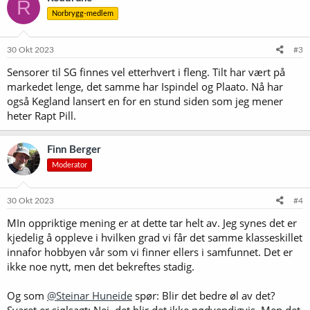
R
s
Norbrygg-medlem
j
o
n
e
30 Okt 2023
#3
r
Sensorer til SG finnes vel etterhvert i fleng. Tilt har vært på
:
markedet lenge, det samme har Ispindel og Plaato. Nå har
også Kegland lansert en for en stund siden som jeg mener
heter Rapt Pill.
Finn Berger
Moderator
30 Okt 2023
#4
MIn oppriktige mening er at dette tar helt av. Jeg synes det er
kjedelig å oppleve i hvilken grad vi får det samme klasseskillet
innafor hobbyen vår som vi finner ellers i samfunnet. Det er
ikke noe nytt, men det bekreftes stadig.
Og som
@Steinar Huneide
spør: Blir det bedre øl av det?