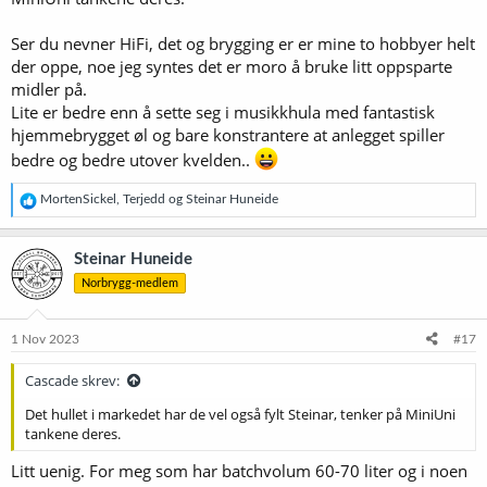
Ser du nevner HiFi, det og brygging er er mine to hobbyer helt
der oppe, noe jeg syntes det er moro å bruke litt oppsparte
midler på.
Lite er bedre enn å sette seg i musikkhula med fantastisk
hjemmebrygget øl og bare konstrantere at anlegget spiller
bedre og bedre utover kvelden..
R
MortenSickel
,
Terjedd
og
Steinar Huneide
e
a
k
Steinar Huneide
s
Norbrygg-medlem
j
o
n
e
1 Nov 2023
#17
r
:
Cascade skrev:
Det hullet i markedet har de vel også fylt Steinar, tenker på MiniUni
tankene deres.
Litt uenig. For meg som har batchvolum 60-70 liter og i noen