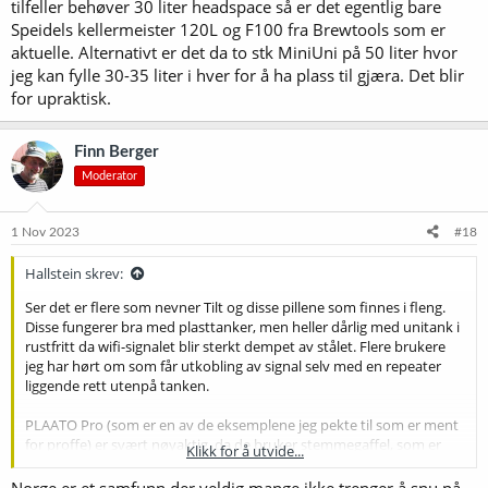
tilfeller behøver 30 liter headspace så er det egentlig bare
Speidels kellermeister 120L og F100 fra Brewtools som er
aktuelle. Alternativt er det da to stk MiniUni på 50 liter hvor
jeg kan fylle 30-35 liter i hver for å ha plass til gjæra. Det blir
for upraktisk.
Finn Berger
Moderator
1 Nov 2023
#18
Hallstein skrev:
Ser det er flere som nevner Tilt og disse pillene som finnes i fleng.
Disse fungerer bra med plasttanker, men heller dårlig med unitank i
rustfritt da wifi-signalet blir sterkt dempet av stålet. Flere brukere
jeg har hørt om som får utkobling av signal selv med en repeater
liggende rett utenpå tanken.
PLAATO Pro (som er en av de eksemplene jeg pekte til som er ment
for proffe) er svært nøyaktig, da de bruker stemmegaffel, som er
Klikk for å utvide...
veldig nøyaktig for måling av tetthet. Brewtools sin metode vil
forhåpentligvis fungere på samme vis, bare uten den ekstremt høye
Norge er et samfunn der veldig mange ikke trenger å snu på