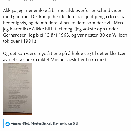
Akk ja. Jeg mener ikke å bli moralsk overfor enkeltindivider
med god råd. Det kan jo hende dere har tjent penga deres på
hederlig vis, og da må dere få bruke dem som dere vil. Men
jeg klarer ikke å ikke bli litt lei meg. (Jeg vokste opp under
Gerhardsen. Jeg blei 13 år i 1965, og var nesten 30 da Willoch
tok over i 1981.)
Og det kan være mye å tjene på å holde seg til det enkle. Lær
av det sjølsnekra diktet Mosher avslutter boka med:
R
Vinnes Ølet
,
MortenSickel
,
Ravneklo
og 8 til
e