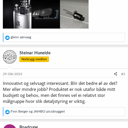
R
glenn sørvaag
e
a
k
Steinar Huneide
s
Norbrygg-medlem
j
o
n
e
29 Okt 2023
#2
r
Innovativt og selvsagt interessant. Blir det bedre øl av det?
:
Mer eller mindre jobb? Produktet er nok utafor både mitt
budsjett og behov, men det finnes vel ei relativt stor
målgruppe hvor slik detaljstyring er viktig.
R
Finn Berger
og
JAMBO picobryggeri
e
a
k
Roadrune