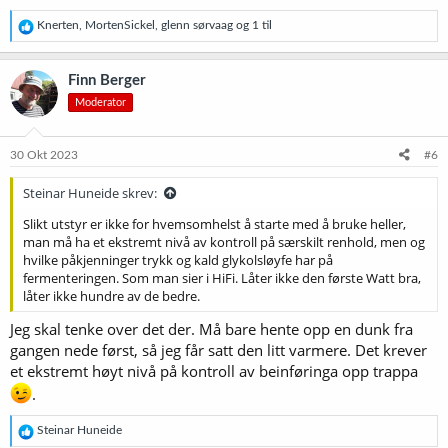
R
Knerten
,
MortenSickel
,
glenn sørvaag
og 1 til
e
a
k
Finn Berger
s
Moderator
j
o
n
e
30 Okt 2023
#6
r
:
Steinar Huneide skrev:
Slikt utstyr er ikke for hvemsomhelst å starte med å bruke heller,
man må ha et ekstremt nivå av kontroll på særskilt renhold, men og
hvilke påkjenninger trykk og kald glykolsløyfe har på
fermenteringen. Som man sier i HiFi. Låter ikke den første Watt bra,
låter ikke hundre av de bedre.
Jeg skal tenke over det der. Må bare hente opp en dunk fra
gangen nede først, så jeg får satt den litt varmere. Det krever
et ekstremt høyt nivå på kontroll av beinføringa opp trappa
.
R
Steinar Huneide
e