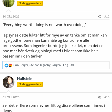
Norbrygg-medlem
30 Okt 2023
#12
"Everything worth doing is not worth overdoing"
Jeg synes dette lukter litt for mye av en tanke om at man kan
lage godt øl bare man kan måle og kontrollere alle
prosessene. Som ingeniør burde jeg jo like det, men det er
noe mer håndverk og biologi med i bildet som ikke helt
passer inn i den tanken.
R
Finn Berger
,
Steinar Tegneby
,
Jørgen O
og 3 til
e
a
k
Hallstein
s
Norbrygg-medlem
j
o
n
e
31 Okt 2023
#13
r
Ser det er flere som nevner Tilt og disse pillene som finnes i
:
fleng.