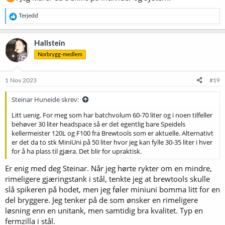
benytte seg av dem.
R
Terjedd
e
a
k
Hallstein
s
Norbrygg-medlem
j
o
n
e
1 Nov 2023
#19
r
:
Steinar Huneide skrev:
Litt uenig. For meg som har batchvolum 60-70 liter og i noen tilfeller
behøver 30 liter headspace så er det egentlig bare Speidels
kellermeister 120L og F100 fra Brewtools som er aktuelle. Alternativt
er det da to stk MiniUni på 50 liter hvor jeg kan fylle 30-35 liter i hver
for å ha plass til gjæra. Det blir for upraktisk.
Er enig med deg Steinar. Når jeg hørte rykter om en mindre,
rimeligere gjæringstank i stål, tenkte jeg at brewtools skulle
slå spikeren på hodet, men jeg føler miniuni bomma litt for en
del bryggere. Jeg tenker på de som ønsker en rimeligere
løsning enn en unitank, men samtidig bra kvalitet. Typ en
fermzilla i stål.