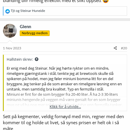
blanding blir rimelig effektivt med et slikt oppsett
R
Tjt
og
Steinar Huneide
e
a
k
Glenn
s
Norbrygg-medlem
j
o
n
e
1 Nov 2023
#20
r
:
Hallstein skrev:
Er enig med deg Steinar. Når jeg hørte rykter om en mindre,
rimeligere gjæringstank i stål, tenkte jeg at brewtools skulle slå
spikeren på hodet, men jeg føler miniuni bomma litt for en del
bryggere. Jeg tenker på de som ønsker en rimeligere løsning enn en
unitank, men samtidig bra kvalitet. Typ en fermzilla i stål.
Miniuni er fint for de som brygger fra 20-40 liter. Å ha 2-3 30-liters
miniunis hengende på veggen må være genialt for en som brygger
mye og vil ha noe mer solid og holdbart utstyr enn fermzilla-tanker.
Klikk for å utvide...
Jeg mener de skulle laget en gjæringstank med noe større omkrets.
Sett på kegmenter, veldig fornøyd med min, regner med den
Omtrent som en plastgjæringsbøtte, slik at de kunne tilbudt tanker
kommer til og holde ut livet, så synes prisen er helt ok i så
opp til 80 liter. Da hadde ideen om å henge tankene på veggen
måte