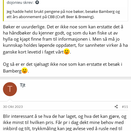
dojonieu skrev:
Jeg hadde helst brukt pengene på noe bøker, besøke Bamberg og
ett års abonnement på CBB (Craft Beer & Brewing).
Bøker er uvurderlige. Det er ikke noe som kan erstatte det å
ha håndbøker du kjenner godt, og som du kan fiske ut av
hylla og kjapt finne fram til informasjonen i. Men så må jo
kunnskap holdes løpende oppdatert, for sannheter virker å ha
ganske kort levetid i faget vårt
.
Og så er er det sjølsagt ikke noe som kan erstatte et besøk i
Bamberg
.
Tjt
T
30 Okt 2023
#11
Blir interessant å se hva de har laget, og hva det kan gjøre, og
ikke minst til hvilken pris. Får pr i dag dekt mine behov med
inkbird og tilt, trykkmåling kan jeg avlese ved å rusle ned til