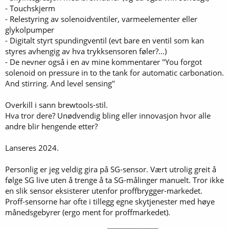
- Touchskjerm
- Relestyring av solenoidventiler, varmeelementer eller
glykolpumper
- Digitalt styrt spundingventil (evt bare en ventil som kan
styres avhengig av hva trykksensoren føler?...)
- De nevner også i en av mine kommentarer "You forgot
solenoid on pressure in to the tank for automatic carbonation.
And stirring. And level sensing"
Overkill i sann brewtools-stil.
Hva tror dere? Unødvendig bling eller innovasjon hvor alle
andre blir hengende etter?
Lanseres 2024.
Personlig er jeg veldig gira på SG-sensor. Vært utrolig greit å
følge SG live uten å trenge å ta SG-målinger manuelt. Tror ikke
en slik sensor eksisterer utenfor proffbrygger-markedet.
Proff-sensorne har ofte i tillegg egne skytjenester med høye
månedsgebyrer (ergo ment for proffmarkedet).