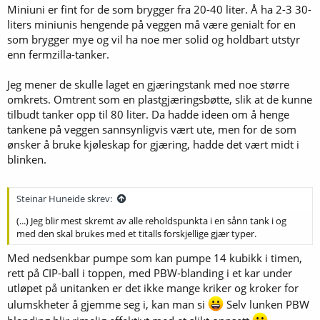
Miniuni er fint for de som brygger fra 20-40 liter. Å ha 2-3 30-
liters miniunis hengende på veggen må være genialt for en
som brygger mye og vil ha noe mer solid og holdbart utstyr
enn fermzilla-tanker.
Jeg mener de skulle laget en gjæringstank med noe større
omkrets. Omtrent som en plastgjæringsbøtte, slik at de kunne
tilbudt tanker opp til 80 liter. Da hadde ideen om å henge
tankene på veggen sannsynligvis vært ute, men for de som
ønsker å bruke kjøleskap for gjæring, hadde det vært midt i
blinken.
Steinar Huneide skrev:
(...) Jeg blir mest skremt av alle reholdspunkta i en sånn tank i og
med den skal brukes med et titalls forskjellige gjær typer.
Med nedsenkbar pumpe som kan pumpe 14 kubikk i timen,
rett på CIP-ball i toppen, med PBW-blanding i et kar under
utløpet på unitanken er det ikke mange kriker og kroker for
ulumskheter å gjemme seg i, kan man si
Selv lunken PBW