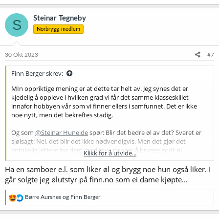
a
k
Steinar Tegneby
S
s
Norbrygg-medlem
j
o
n
e
30 Okt 2023
#7
r
:
Finn Berger skrev:
MIn oppriktige mening er at dette tar helt av. Jeg synes det er
kjedelig å oppleve i hvilken grad vi får det samme klasseskillet
innafor hobbyen vår som vi finner ellers i samfunnet. Det er ikke
noe nytt, men det bekreftes stadig.
Og som
@Steinar Huneide
spør: Blir det bedre øl av det? Svaret er
sjølsagt: Nei, det blir det ikke nødvendigvis. Men det gjør det
antakelig lettere for dem med mye penger å brygge godt øl.
Klikk for å utvide...
Trøsten min er at du ikke kan kjøpe deg kunnskap - eller i alle fall at
Ha en samboer e.l. som liker øl og brygg noe hun også liker. I
den ikke trenger å koste all verden, om du da ikke går på dyre kurs
går solgte jeg ølutstyr på finn.no som ei dame kjøpte...
av ymse slag. Og tross alt: Kunnskap er den viktigste ingrediensen i
godt øl.
R
Børre Aursnes
og
Finn Berger
e
For leeenge sida var det et ideal å bygge sitt eget utstyr. En av
a