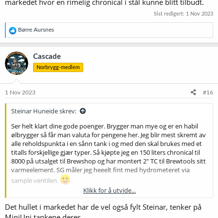
markedet hvor en rimelig chronical i stål kunne blitt tilbudt.
Sist redigert:
1 Nov 2023
R
Børre Aursnes
e
a
k
Cascade
s
Norbrygg-medlem
j
o
n
e
1 Nov 2023
#16
r
:
Steinar Huneide skrev:
Ser helt klart dine gode poenger. Brygger man mye og er en habil
ølbrygger så får man valuta for pengene her. Jeg blir mest skremt av
alle reholdspunkta i en sånn tank i og med den skal brukes med et
titalls forskjellige gjær typer. Så kjøpte jeg en 150 liters chronical til
8000 på utsalget til Brewshop og har montert 2" TC til Brewtools sitt
varmeelement. SG måler jeg heeelt fint med hydrometeret via
sample ventilen.
Klikk for å utvide...
Jeg digger Brewtools og karene bak, men det er et hull i markedet
Det hullet i markedet har de vel også fylt Steinar, tenker på
hvor en rimelig chronical i stål kunne blitt tilbudt.
MiniUni tankene deres.