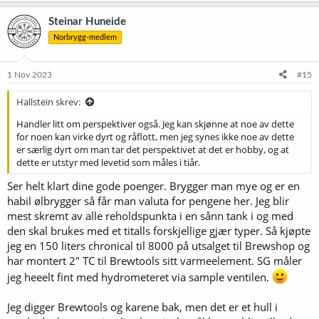
a
k
Steinar Huneide
s
Norbrygg-medlem
j
o
n
e
1 Nov 2023
#15
r
:
Hallstein skrev:
Handler litt om perspektiver også. Jeg kan skjønne at noe av dette
for noen kan virke dyrt og råflott, men jeg synes ikke noe av dette
er særlig dyrt om man tar det perspektivet at det er hobby, og at
dette er utstyr med levetid som måles i tiår.
Ser helt klart dine gode poenger. Brygger man mye og er en
habil ølbrygger så får man valuta for pengene her. Jeg blir
mest skremt av alle reholdspunkta i en sånn tank i og med
den skal brukes med et titalls forskjellige gjær typer. Så kjøpte
jeg en 150 liters chronical til 8000 på utsalget til Brewshop og
har montert 2" TC til Brewtools sitt varmeelement. SG måler
jeg heeelt fint med hydrometeret via sample ventilen.
Jeg digger Brewtools og karene bak, men det er et hull i