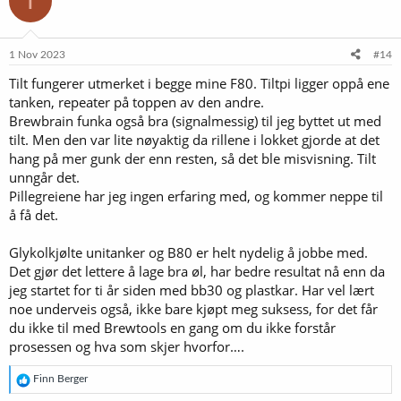
T
j
o
n
e
1 Nov 2023
#14
r
Tilt fungerer utmerket i begge mine F80. Tiltpi ligger oppå ene
:
tanken, repeater på toppen av den andre.
Brewbrain funka også bra (signalmessig) til jeg byttet ut med
tilt. Men den var lite nøyaktig da rillene i lokket gjorde at det
hang på mer gunk der enn resten, så det ble misvisning. Tilt
unngår det.
Pillegreiene har jeg ingen erfaring med, og kommer neppe til
å få det.
Glykolkjølte unitanker og B80 er helt nydelig å jobbe med.
Det gjør det lettere å lage bra øl, har bedre resultat nå enn da
jeg startet for ti år siden med bb30 og plastkar. Har vel lært
noe underveis også, ikke bare kjøpt meg suksess, for det får
du ikke til med Brewtools en gang om du ikke forstår
prosessen og hva som skjer hvorfor….
R
Finn Berger
e