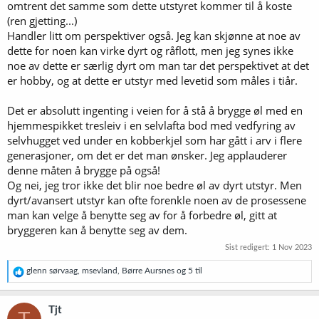
omtrent det samme som dette utstyret kommer til å koste
(ren gjetting...)
Handler litt om perspektiver også. Jeg kan skjønne at noe av
dette for noen kan virke dyrt og råflott, men jeg synes ikke
noe av dette er særlig dyrt om man tar det perspektivet at det
er hobby, og at dette er utstyr med levetid som måles i tiår.
Det er absolutt ingenting i veien for å stå å brygge øl med en
hjemmespikket tresleiv i en selvlafta bod med vedfyring av
selvhugget ved under en kobberkjel som har gått i arv i flere
generasjoner, om det er det man ønsker. Jeg applauderer
denne måten å brygge på også!
Og nei, jeg tror ikke det blir noe bedre øl av dyrt utstyr. Men
dyrt/avansert utstyr kan ofte forenkle noen av de prosessene
man kan velge å benytte seg av for å forbedre øl, gitt at
bryggeren kan å benytte seg av dem.
Sist redigert:
1 Nov 2023
R
glenn sørvaag
,
msevland
,
Børre Aursnes
og 5 til
e
a
k
Tjt
s