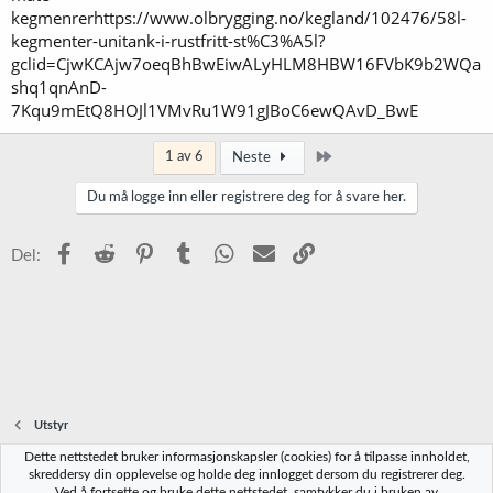
sannsynligvis vært ute, men for de som ønsker å bruke kjøleskap for
kegmenrerhttps://www.olbrygging.no/kegland/102476/58l-
gjæring, hadde det vært midt i blinken.
kegmenter-unitank-i-rustfritt-st%C3%A5l?
gclid=CjwKCAjw7oeqBhBwEiwALyHLM8HBW16FVbK9b2WQa
Med nedsenkbar pumpe som kan pumpe 14 kubikk i timen, rett på
shq1qnAnD-
CIP-ball i toppen, med PBW-blanding i et kar under utløpet på
7Kqu9mEtQ8HOJl1VMvRu1W91gJBoC6ewQAvD_BwE
unitanken er det ikke mange kriker og kroker for ulumskheter å
gjemme seg i, kan man si
Selv lunken PBW blanding blir rimelig
Siste
1 av 6
Neste
effektivt med et slikt oppsett
Du må logge inn eller registrere deg for å svare her.
Facebook
Reddit
Pinterest
Tumblr
WhatsApp
E-post
Link
Del:
Utstyr
Dette nettstedet bruker informasjonskapsler (cookies) for å tilpasse innholdet,
Norbrygg-default
skreddersy din opplevelse og holde deg innlogget dersom du registrerer deg.
Ved å fortsette og bruke dette nettstedet, samtykker du i bruken av