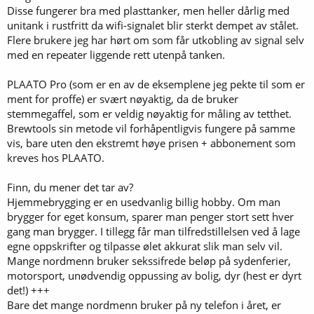
Disse fungerer bra med plasttanker, men heller dårlig med
unitank i rustfritt da wifi-signalet blir sterkt dempet av stålet.
Flere brukere jeg har hørt om som får utkobling av signal selv
med en repeater liggende rett utenpå tanken.
PLAATO Pro (som er en av de eksemplene jeg pekte til som er
ment for proffe) er svært nøyaktig, da de bruker
stemmegaffel, som er veldig nøyaktig for måling av tetthet.
Brewtools sin metode vil forhåpentligvis fungere på samme
vis, bare uten den ekstremt høye prisen + abbonement som
kreves hos PLAATO.
Finn, du mener det tar av?
Hjemmebrygging er en usedvanlig billig hobby. Om man
brygger for eget konsum, sparer man penger stort sett hver
gang man brygger. I tillegg får man tilfredstillelsen ved å lage
egne oppskrifter og tilpasse ølet akkurat slik man selv vil.
Mange nordmenn bruker sekssifrede beløp på sydenferier,
motorsport, unødvendig oppussing av bolig, dyr (hest er dyrt
det!) +++
Bare det mange nordmenn bruker på ny telefon i året, er