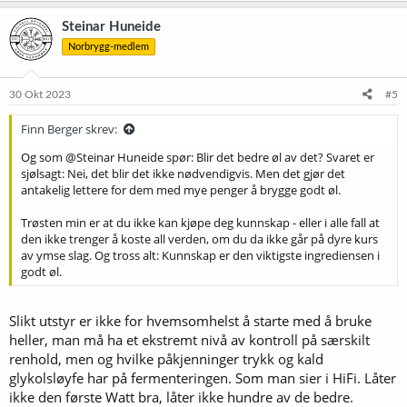
a
k
Steinar Huneide
s
Norbrygg-medlem
j
o
n
e
30 Okt 2023
#5
r
:
Finn Berger skrev:
Og som @Steinar Huneide spør: Blir det bedre øl av det? Svaret er
sjølsagt: Nei, det blir det ikke nødvendigvis. Men det gjør det
antakelig lettere for dem med mye penger å brygge godt øl.
Trøsten min er at du ikke kan kjøpe deg kunnskap - eller i alle fall at
den ikke trenger å koste all verden, om du da ikke går på dyre kurs
av ymse slag. Og tross alt: Kunnskap er den viktigste ingrediensen i
godt øl.
Slikt utstyr er ikke for hvemsomhelst å starte med å bruke
heller, man må ha et ekstremt nivå av kontroll på særskilt
renhold, men og hvilke påkjenninger trykk og kald
glykolsløyfe har på fermenteringen. Som man sier i HiFi. Låter
ikke den første Watt bra, låter ikke hundre av de bedre.