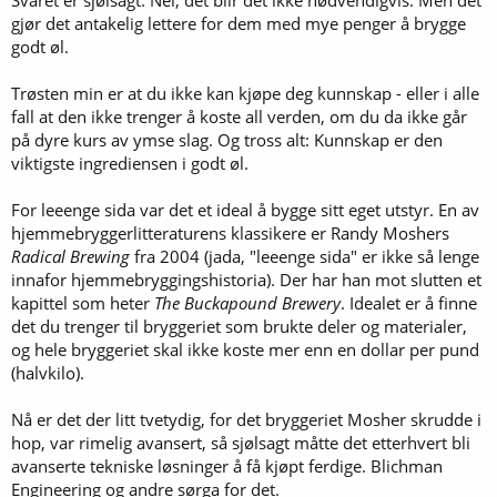
Svaret er sjølsagt: Nei, det blir det ikke nødvendigvis. Men det
gjør det antakelig lettere for dem med mye penger å brygge
godt øl.
Trøsten min er at du ikke kan kjøpe deg kunnskap - eller i alle
fall at den ikke trenger å koste all verden, om du da ikke går
på dyre kurs av ymse slag. Og tross alt: Kunnskap er den
viktigste ingrediensen i godt øl.
For leeenge sida var det et ideal å bygge sitt eget utstyr. En av
hjemmebryggerlitteraturens klassikere er Randy Moshers
Radical Brewing
fra 2004 (jada, "leeenge sida" er ikke så lenge
innafor hjemmebryggingshistoria). Der har han mot slutten et
kapittel som heter
The Buckapound Brewery
. Idealet er å finne
det du trenger til bryggeriet som brukte deler og materialer,
og hele bryggeriet skal ikke koste mer enn en dollar per pund
(halvkilo).
Nå er det der litt tvetydig, for det bryggeriet Mosher skrudde i
hop, var rimelig avansert, så sjølsagt måtte det etterhvert bli
avanserte tekniske løsninger å få kjøpt ferdige. Blichman
Engineering og andre sørga for det.