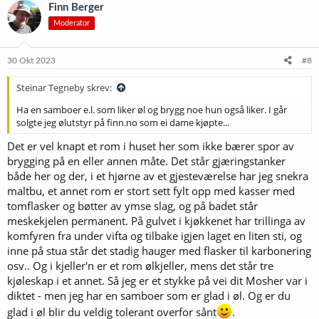
hjemmebryggerlitteraturens klassikere er Randy Moshers
Radical
k
Finn Berger
Brewing
fra 2004 (jada, "leeenge sida" er ikke så lenge innafor
s
Moderator
j
hjemmebryggingshistoria). Der har han mot slutten et kapittel som
o
heter
The Buckapound Brewery
. Idealet er å finne det du trenger til
n
bryggeriet som brukte deler og materialer, og hele bryggeriet skal
e
30 Okt 2023
#8
ikke koste mer enn en dollar per pund (halvkilo).
r
:
Steinar Tegneby skrev:
Nå er det der litt tvetydig, for det bryggeriet Mosher skrudde i hop,
var rimelig avansert, så sjølsagt måtte det etterhvert bli avanserte
Ha en samboer e.l. som liker øl og brygg noe hun også liker. I går
tekniske løsninger å få kjøpt ferdige. Blichman Engineering og andre
solgte jeg ølutstyr på finn.no som ei dame kjøpte...
sørga for det.
Det er vel knapt et rom i huset her som ikke bærer spor av
Akk ja. Jeg mener ikke å bli moralsk overfor enkeltindivider med god
brygging på en eller annen måte. Det står gjæringstanker
råd. Det kan jo hende dere har tjent penga deres på hederlig vis, og
både her og der, i et hjørne av et gjesteværelse har jeg snekra
da må dere få bruke dem som dere vil. Men jeg klarer ikke å ikke bli
maltbu, et annet rom er stort sett fylt opp med kasser med
litt lei meg. (Jeg vokste opp under Gerhardsen. Jeg blei 13 år i 1965,
tomflasker og bøtter av ymse slag, og på badet står
og var nesten 30 da Willoch tok over i 1981.)
meskekjelen permanent. På gulvet i kjøkkenet har trillinga av
Og det kan være mye å tjene på å holde seg til det enkle. Lær av det
komfyren fra under vifta og tilbake igjen laget en liten sti, og
sjølsnekra diktet Mosher avslutter boka med:
inne på stua står det stadig hauger med flasker til karbonering
Vis vedlegget 64851
osv.. Og i kjeller'n er et rom ølkjeller, mens det står tre
kjøleskap i et annet. Så jeg er et stykke på vei dit Mosher var i
diktet - men jeg har en samboer som er glad i øl. Og er du
glad i øl blir du veldig tolerant overfor sånt
.