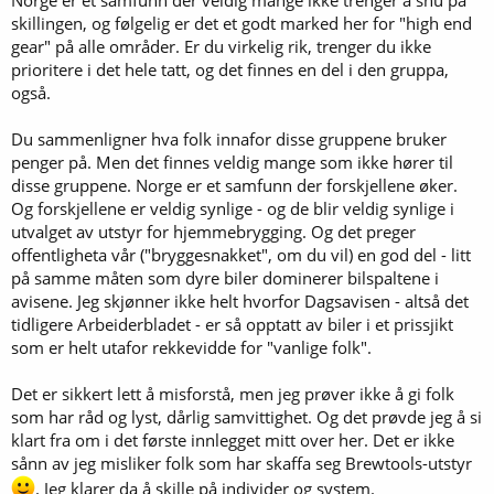
prisen + abbonement som kreves hos PLAATO.
skillingen, og følgelig er det et godt marked her for "high end
gear" på alle områder. Er du virkelig rik, trenger du ikke
Finn, du mener det tar av?
prioritere i det hele tatt, og det finnes en del i den gruppa,
Hjemmebrygging er en usedvanlig billig hobby. Om man brygger for
også.
eget konsum, sparer man penger stort sett hver gang man brygger.
I tillegg får man tilfredstillelsen ved å lage egne oppskrifter og
tilpasse ølet akkurat slik man selv vil.
Du sammenligner hva folk innafor disse gruppene bruker
Mange nordmenn bruker sekssifrede beløp på sydenferier,
penger på. Men det finnes veldig mange som ikke hører til
motorsport, unødvendig oppussing av bolig, dyr (hest er dyrt det!)
disse gruppene. Norge er et samfunn der forskjellene øker.
+++
Og forskjellene er veldig synlige - og de blir veldig synlige i
Bare det mange nordmenn bruker på ny telefon i året, er omtrent
utvalget av utstyr for hjemmebrygging. Og det preger
det samme som dette utstyret kommer til å koste (ren gjetting...)
offentligheta vår ("bryggesnakket", om du vil) en god del - litt
Handler litt om perspektiver også. Jeg kan skjønne at noe av dette
for noen kan virke dyrt og råflott, men jeg synes ikke noe av dette
på samme måten som dyre biler dominerer bilspaltene i
er særlig dyrt om man tar det perspektivet at det er hobby, og at
avisene. Jeg skjønner ikke helt hvorfor Dagsavisen - altså det
dette er utstyr med levetid som måles i tiår.
tidligere Arbeiderbladet - er så opptatt av biler i et prissjikt
som er helt utafor rekkevidde for "vanlige folk".
Det er absolutt ingenting i veien for å stå å brygge øl med en
hjemmespikket tresleiv i en selvlafta bod med vedfyring av
Det er sikkert lett å misforstå, men jeg prøver ikke å gi folk
selvhugget ved under en kobberkjel som har gått i arv i flere
generasjoner, om det er det man ønsker. Jeg applauderer denne
som har råd og lyst, dårlig samvittighet. Og det prøvde jeg å si
måten å brygge på også!
klart fra om i det første innlegget mitt over her. Det er ikke
Og nei, jeg tror ikke det blir noe bedre øl av dyrt utstyr. Men
sånn av jeg misliker folk som har skaffa seg Brewtools-utstyr
dyrt/avansert utstyr kan ofte forenkle noen av de prosessene man
. Jeg klarer da å skille på individer og system.
kan velge å benytte seg av for å forbedre øl, gitt at bryggeren kan å