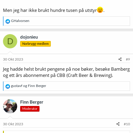
Men jeg har ikke brukt hundre tusen på utstyr
.
R
GHalvorsen
e
a
k
dojonieu
D
s
Norbrygg-medlem
j
o
n
e
30 Okt 2023
#9
r
Jeg hadde helst brukt pengene på noe bøker, besøke Bamberg
:
og ett års abonnement på CBB (Craft Beer & Brewing).
R
gustavf
og
Finn Berger
e
a
k
Finn Berger
s
Moderator
j
o
n
e
30 Okt 2023
#10
r
: