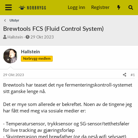
Logg inn
Registrer
Utstyr
Brewtools FCS (Fluid Control System)
T
S
Hallstein
29 Okt 2023
r
t
å
a
Hallstein
d
r
Norbrygg-medlem
s
t
t
d
a
a
29 Okt 2023
#1
r
t
t
o
Brewtools har teaset det nye fermenteringskontroll-systemet
e
sitt ganske lenge nå.
r
Det er mye som allerede er bekreftet. Noen av de tingene jeg
har fått med meg via sosiale medier er:
- Temperatursensor, trykksensor og SG-sensor/tetthetsføler
for live tracking av gjæringsforløp
- Skyintegrasjon med brewfather (og da også wifi selvsagt)