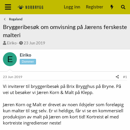
Logg inn
Registrer
Rogaland
Bryggeribesøk om omvisning på Jærens ferskeste
malteri
T
S
Eiriko
23 Jun 2019
r
t
å
a
Eiriko
E
d
r
Dommer
s
t
t
d
a
a
23 Jun 2019
#1
r
t
t
o
Vi inviterer til bryggeribesøk på Brix Brygghus på Bryne. På
e
vei ut besøker vi Jæren Korn & Malt på Klepp.
r
Jæren Korn og Malt er drevet av noen ildsjeler som foreløpig
kun malter til seg selv. Er vi heldige, får vi se en kommersiell
produksjon av malt på Jæren om kort tid! Kortreist øl med
kortreiste ingredienser neste!