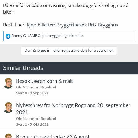
På Brix får vi både omvisning, smake duggfersk øl og noe å
bite i!
Bestill her:
Kjøp billetter: Bryggeribesøk Brix Brygghus
R
Ronny G
,
JAMBO picobryggeri
og
erikraude
e
a
k
Du må logge inn eller registrere deg for å svare her.
s
j
o
Similar threads
n
e
r
Besøk Jæren korn & malt
:
Ole Nærheim
Rogaland
Svar
0
8 Sep 2021
Nyhetsbrev fra Norbrygg Rogaland 20. september
2021
Ole Nærheim
Rogaland
Svar
2
5 Okt 2021
Bryggeribesøk fredag 23 August