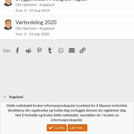
Ole Nærheim
Rogaland
Svar
0
19 Aug 2019
Vørterdeling 2020
Ole Nærheim
Rogaland
Svar
2
24 Sep 2020
Facebook
Reddit
Pinterest
Tumblr
WhatsApp
E-post
Link
Del:
Rogaland
Dette nettstedet bruker informasjonskapsler (cookies) for å tilpasse innholdet,
Norbrygg-default
skreddersy din opplevelse og holde deg innlogget dersom du registrerer deg.
Ved å fortsette og bruke dette nettstedet, samtykker du i bruken av
Kontakt oss
Vilkår og regler
Personvernregler
Hjelp
Hjem
R
informasjonskapsler.
S
S
Godta
Lær mer...
®
Community platform by XenForo
© 2010-2023 XenForo Ltd.