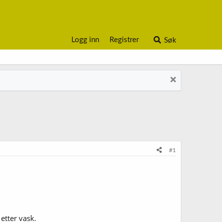
Logg inn
Registrer
Søk
#1
 etter vask.