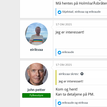
Må hentes på Holmlia/Åsbråten
R
Skjelstad
,
eirikvaa
og
erikraude
e
a
k
17 Okt 2021
s
j
Jeg er interessert!
o
n
e
r
eirikvaa
:
R
erikraude
e
a
k
17 Okt 2021
s
j
eirikvaa skrev:
o
n
Jeg er interessert!
e
r
Kom og hent!
john petter
:
Kan ta detaljene på PM.
Fylkesstyre
R
erikraude
og
eirikvaa
e