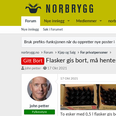
Forum
Nye innlegg
Medlemmer
norb
Nye innlegg
Søk i forumet
Bruk prefiks-funksjonen når du oppretter nye poster i
norbrygg.no
Forum
Kjøp og Salg
For privatpersoner
Flasker gis bort, må hente
Gitt Bort
T
S
john petter
17 Okt 2021
r
t
å
a
17 Okt 2021
d
r
s
t
t
d
a
a
r
t
t
o
john petter
e
Fylkesstyre
To esker med 0,5 l flasker gis b
r