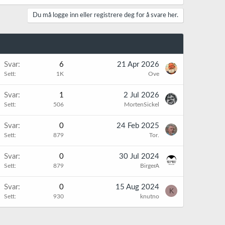
Du må logge inn eller registrere deg for å svare her.
Svar
6
21 Apr 2026
Sett
1K
Ove
Svar
1
2 Jul 2026
Sett
506
MortenSickel
Svar
0
24 Feb 2025
Sett
879
Tor.
Svar
0
30 Jul 2024
Sett
879
BirgerA
Svar
0
15 Aug 2024
K
Sett
930
knutno