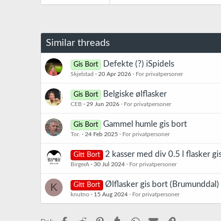
a
k
s
j
o
Similar threads
n
e
r
Defekte (?) iSpidels
Gis Bort
:
Skjelstad
20 Apr 2026
For privatpersoner
Belgiske ølflasker
Gis Bort
CEB
29 Jun 2026
For privatpersoner
Gammel humle gis bort
Gis Bort
Tor.
24 Feb 2025
For privatpersoner
2 kasser med div 0.5 l flasker gi
Gitt Bort
BirgerA
30 Jul 2024
For privatpersoner
Ølflasker gis bort (Brumunddal)
K
Gitt Bort
knutno
15 Aug 2024
For privatpersoner
Facebook
Reddit
Pinterest
Tumblr
WhatsApp
E-post
Link