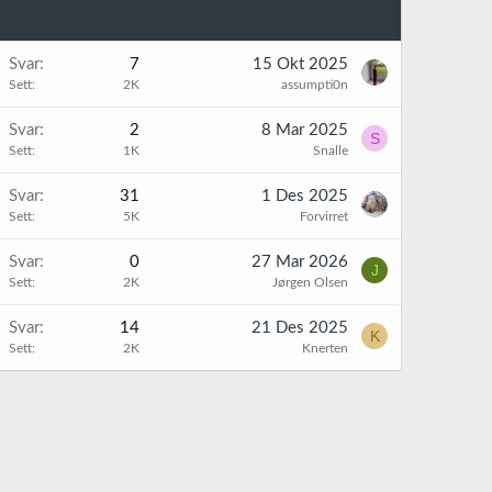
Svar
7
15 Okt 2025
Sett
2K
assumpti0n
Svar
2
8 Mar 2025
S
Sett
1K
Snalle
Svar
31
1 Des 2025
Sett
5K
Forvirret
Svar
0
27 Mar 2026
J
Sett
2K
Jørgen Olsen
Svar
14
21 Des 2025
K
Sett
2K
Knerten