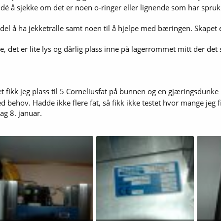
idé å sjekke om det er noen o-ringer eller lignende som har sprukk
rdel å ha jekketralle samt noen til å hjelpe med bæringen. Skapet e
, det er lite lys og dårlig plass inne på lagerrommet mitt der det s
t fikk jeg plass til 5 Corneliusfat på bunnen og en gjæringsdunk
 behov. Hadde ikke flere fat, så fikk ikke testet hvor mange jeg fi
ag 8. januar.