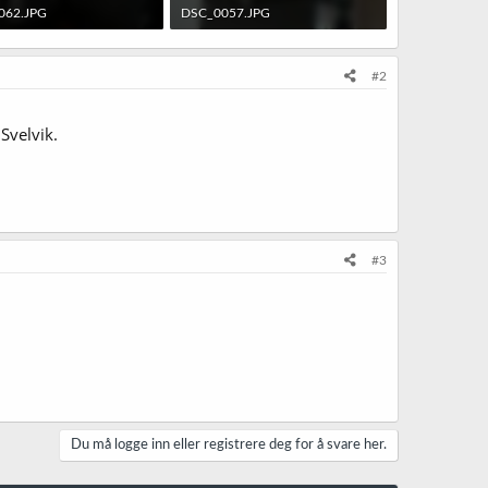
062.JPG
DSC_0057.JPG
· Sett: 470
119,7 KB · Sett: 467
#2
Svelvik.
#3
Du må logge inn eller registrere deg for å svare her.