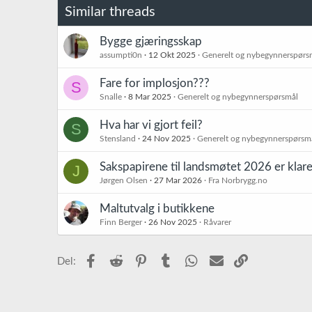
Similar threads
Bygge gjæringsskap
assumpti0n
12 Okt 2025
Generelt og nybegynnerspørs
Fare for implosjon???
S
Snalle
8 Mar 2025
Generelt og nybegynnerspørsmål
Hva har vi gjort feil?
S
Stensland
24 Nov 2025
Generelt og nybegynnerspørsm
Sakspapirene til landsmøtet 2026 er klare
J
Jørgen Olsen
27 Mar 2026
Fra Norbrygg.no
Maltutvalg i butikkene
Finn Berger
26 Nov 2025
Råvarer
Facebook
Reddit
Pinterest
Tumblr
WhatsApp
E-post
Link
Del: