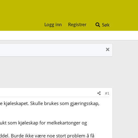
Logg inn
Registrer
Søk
#1
te kjøleskapet. Skulle brukes som gjæringsskap,
 brukt som kjøleskap for melkekartonger og
iddel. Burde ikke være noe stort problem å få