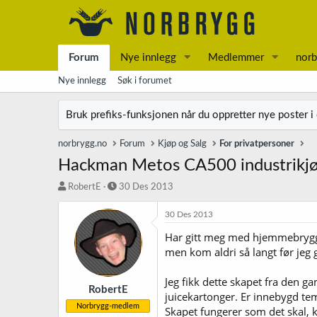
Forum
Nye innlegg
Medlemmer
norb
Nye innlegg
Søk i forumet
Bruk prefiks-funksjonen når du oppretter nye poster i
norbrygg.no
Forum
Kjøp og Salg
For privatpersoner
Hackman Metos CA500 industrikjøle
T
S
RobertE
30 Des 2013
r
t
å
a
30 Des 2013
d
r
Har gitt meg med hjemmebrygging
s
t
men kom aldri så langt før je
t
d
a
a
r
t
Jeg fikk dette skapet fra den g
t
o
RobertE
juicekartonger. Er innebygd te
e
Norbrygg-medlem
Skapet fungerer som det skal, k
r