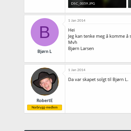
DSC_0059.JPG
141,6 KB · Sett: 465
1 Jan 2014
B
Hei
Jeg kan tenke meg å komme å se 
Mvh
Bjørn Larsen
Bjørn L
1 Jan 2014
Da var skapet solgt til Bjørn L.
RobertE
Norbrygg-medlem