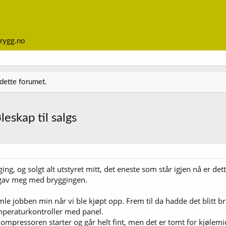
rygg.no
 dette forumet.
skap til salgs
, og solgt alt utstyret mitt, det eneste som står igjen nå er det
g gav meg med bryggingen.
amle jobben min når vi ble kjøpt opp. Frem til da hadde det blitt
mperaturkontroller med panel.
ompressoren starter og går helt fint, men det er tomt for kjølem