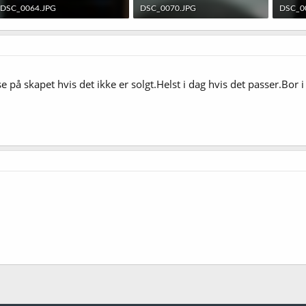
DSC_0064.JPG
DSC_0070.JPG
DSC_0
144,5 KB · Sett: 472
227,8 KB · Sett: 478
139 KB 
på skapet hvis det ikke er solgt.Helst i dag hvis det passer.Bor i 