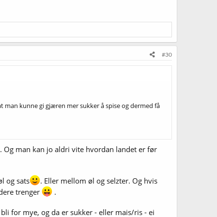
#30
e at man kunne gi gjæren mer sukker å spise og dermed få
. Og man kan jo aldri vite hvordan landet er før
l og sats
. Eller mellom øl og selzter. Og hvis
 dere trenger
.
bli for mye, og da er sukker - eller mais/ris - ei