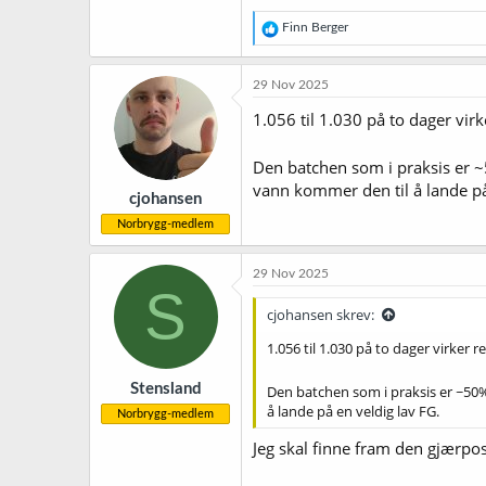
R
Finn Berger
e
a
k
29 Nov 2025
s
j
1.056 til 1.030 på to dager vir
o
n
Den batchen som i praksis er ~5
e
r
vann kommer den til å lande på
cjohansen
:
Norbrygg-medlem
29 Nov 2025
S
cjohansen skrev:
1.056 til 1.030 på to dager virker 
Stensland
Den batchen som i praksis er ~50% 
å lande på en veldig lav FG.
Norbrygg-medlem
Jeg skal finne fram den gjærpo