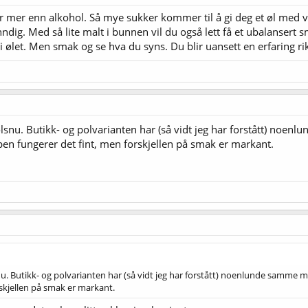
r mer enn alkohol. Så mye sukker kommer til å gi deg et øl med vel
anndig. Med så lite malt i bunnen vil du også lett få et ubalansert
 ølet. Men smak og se hva du syns. Du blir uansett en erfaring ri
lsnu. Butikk- og polvarianten har (så vidt jeg har forstått) noenl
pen fungerer det fint, men forskjellen på smak er markant.
u. Butikk- og polvarianten har (så vidt jeg har forstått) noenlunde samme m
rskjellen på smak er markant.