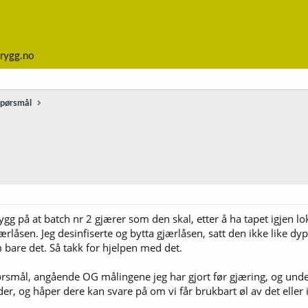
rygg.no
spørsmål
rygg på at batch nr 2 gjærer som den skal, etter å ha tapet igjen l
en. Jeg desinfiserte og bytta gjærlåsen, satt den ikke like dypt 
bare det. Så takk for hjelpen med det.
mål, angående OG målingene jeg har gjort før gjæring, og underve
er, og håper dere kan svare på om vi får brukbart øl av det eller 