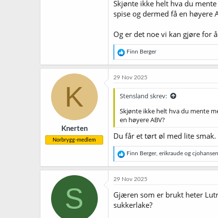
Skjønte ikke helt hva du mente 
spise og dermed få en høyere 
Og er det noe vi kan gjøre for
R
Finn Berger
e
a
k
29 Nov 2025
s
K
j
Stensland skrev:
o
n
Skjønte ikke helt hva du mente med
e
en høyere ABV?
r
Knerten
:
Du får et tørt øl med lite smak.
Norbrygg-medlem
R
Finn Berger
,
erikraude
og
cjohanse
e
a
k
29 Nov 2025
s
S
j
Gjæren som er brukt heter Lutra
o
sukkerlake?
n
e