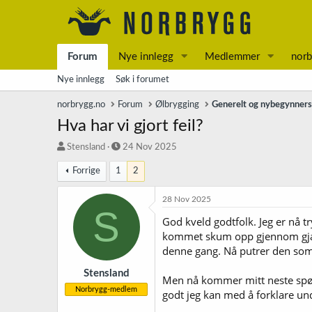
Forum
Nye innlegg
Medlemmer
norb
Nye innlegg
Søk i forumet
norbrygg.no
Forum
Ølbrygging
Generelt og nybegynner
Hva har vi gjort feil?
T
S
Stensland
24 Nov 2025
r
t
Forrige
1
2
å
a
d
r
s
t
28 Nov 2025
S
t
d
God kveld godtfolk. Jeg er nå t
a
a
kommet skum opp gjennom gjærlås
r
t
t
o
denne gang. Nå putrer den som 
e
r
Stensland
Men nå kommer mitt neste spørs
Norbrygg-medlem
godt jeg kan med å forklare und