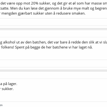
an det være opp mot 20% sukker, og det gir et øl som har masse sm
otsatte. Men du kan løse det gjennom å bruke mye malt og begre
r mengden gjærbart sukker uten å redusere smaken.
l
g alkohol ut av den batchen, det var bare å redde den slik at vi 
 folkens! Spent på begge de her batchene vi har laget nå.
a på lager.
 sukker.
en