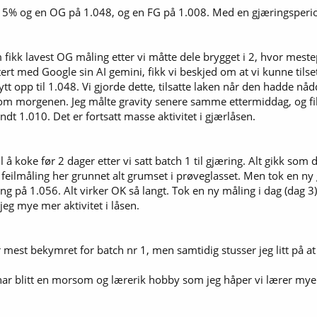
e 5% og en OG på 1.048, og en FG på 1.008. Med en gjæringsperi
m fikk lavest OG måling etter vi måtte dele brygget i 2, hvor mest
ert med Google sin AI gemini, fikk vi beskjed om at vi kunne tilse
 dytt opp til 1.048. Vi gjorde dette, tilsatte laken når den hadde 
om morgenen. Jeg målte gravity senere samme ettermiddag, og fikk
ndt 1.010. Det er fortsatt masse aktivitet i gjærlåsen.
il å koke før 2 dager etter vi satt batch 1 til gjæring. Alt gikk so
feilmåling her grunnet alt grumset i prøveglasset. Men tok en ny g
ling på 1.056. Alt virker OK så langt. Tok en ny måling i dag (dag 3)
eg mye mer aktivitet i låsen.
er mest bekymret for batch nr 1, men samtidig stusser jeg litt på a
ar blitt en morsom og lærerik hobby som jeg håper vi lærer mye av, 