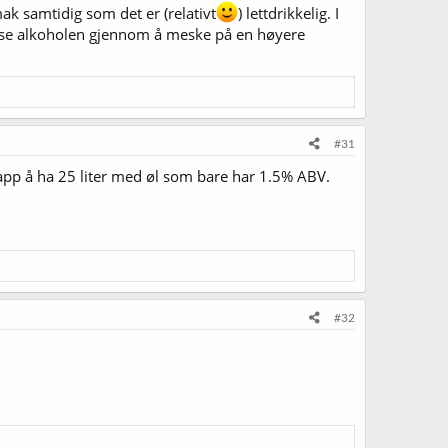
ak samtidig som det er (relativt
) lettdrikkelig. I
nse alkoholen gjennom å meske på en høyere
#31
slapp å ha 25 liter med øl som bare har 1.5% ABV.
#32