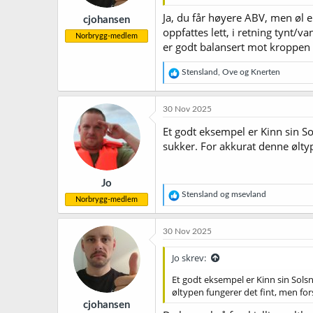
r
Ja, du får høyere ABV, men øl e
cjohansen
:
oppfattes lett, i retning tynt/v
Norbrygg-medlem
er godt balansert mot kroppen i
R
Stensland
,
Ove
og
Knerten
e
a
k
30 Nov 2025
s
j
Et godt eksempel er Kinn sin So
o
sukker. For akkurat denne ølty
n
e
r
Jo
:
R
Stensland
og
msevland
Norbrygg-medlem
e
a
k
30 Nov 2025
s
j
Jo skrev:
o
n
Et godt eksempel er Kinn sin Solsn
e
øltypen fungerer det fint, men fo
r
cjohansen
: