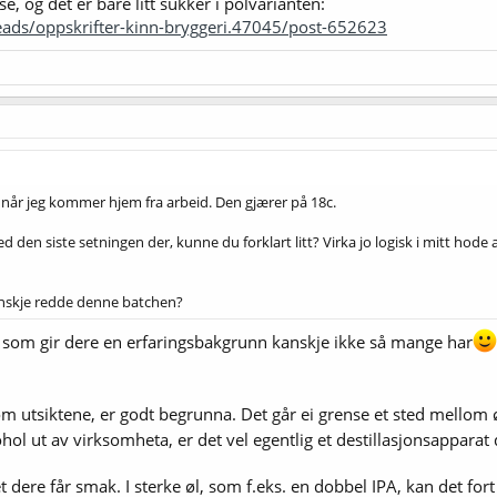
e, og det er bare litt sukker i polvarianten:
eads/oppskrifter-kinn-bryggeri.47045/post-652623
 når jeg kommer hjem fra arbeid. Den gjærer på 18c.
 den siste setningen der, kunne du forklart litt? Virka jo logisk i mitt hod
kanskje redde denne batchen?
 som gir dere en erfaringsbakgrunn kanskje ikke så mange har
m utsiktene, er godt begrunna. Det går ei grense et sted mellom ø
hol ut av virksomheta, er det vel egentlig et destillasjonsapparat
et dere får smak. I sterke øl, som f.eks. en dobbel IPA, kan det fort 