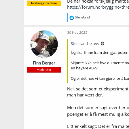
De har nokså forskjellig maltbas
Norbrygg-medlem
https://forum.norbrygg.no/thr
R
Stensland
e
a
k
30 Nov 2025
s
j
Stensland skrev:
o
n
Jeg skal finne fram den gjærposen
e
r
Skjønte ikke helt hva du mente med
Finn Berger
:
en høyere ABV?
Moderator
Og er det noe vi kan gjøre for å 
Nei, se det som et eksperiment
man har vært der.
Men det som er sagt over her o
poenget er å få mest mulig alko
Litt enkelt sagt: Det er fra malt