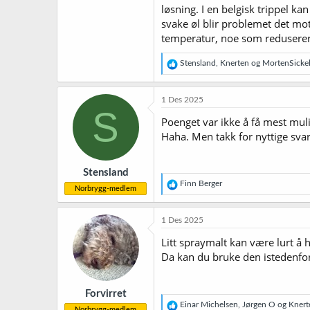
løsning. I en belgisk trippel k
svake øl blir problemet det m
temperatur, noe som redusere
R
Stensland
,
Knerten
og
MortenSicke
e
a
k
1 Des 2025
s
S
j
Poenget var ikke å få mest muli
o
Haha. Men takk for nyttige svar
n
e
r
Stensland
:
R
Finn Berger
Norbrygg-medlem
e
a
k
1 Des 2025
s
j
Litt spraymalt kan være lurt å h
o
Da kan du bruke den istedenfor
n
e
r
Forvirret
:
R
Einar Michelsen
,
Jørgen O
og
Knert
Norbrygg-medlem