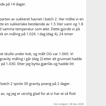
ode på 14 dager.
eparten av sukkeret havnet i batch 2. Her målte vi en
tte en sukkerlake bestående av 1.5 liter vann og 1.8
nådd samme temperatur som ølet. Dette gjorde vi på
 en måling på 1.026. I dag (dag 4), 24 timer
m det skulle under kok, og målt OG var 1.060. Vi
ravity måling i går (dag 2) etter alt grumset hadde
 på 1.030. Etter jeg bytta gjærlås og hadde litt
t batch 2 spiste 30 gravity poeng på 2 dager.
og jeg er utrolig glad for at vi har et så flott
Sist redigert:
28 Nov 2025