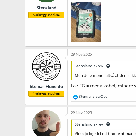
r
Stensland
:
Norbrygg-medlem
29 Nov 2025
Stensland skrev:
Men dere mener altså at den sukker
Lav FG = mer alkohol, mindre 
Steinar Huneide
Norbrygg-medlem
R
Stensland
og
Ove
e
a
k
29 Nov 2025
s
j
Stensland skrev:
o
n
Virka jo logisk i mitt hode at ma
e