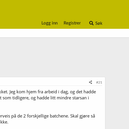
Logg inn
Registrer
Søk
#21
okket. Jeg kom hjem fra arbeid i dag, og det hadde
som tidligere, og hadde litt mindre starsan i
is på de 2 forskjellige batchene. Skal gjøre så
ikke.