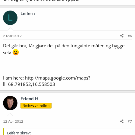
Leifern
L
2 Mar 2012
#6
Det går bra, får gjøre det på den tungvinte måten og bygge
selv
---
I am here: http://maps.google.com/maps?
ll=68.791852,16.558503
Erlend H.
Norbrygg-medlem
12 Apr 2012
#7
Leifern skrev: