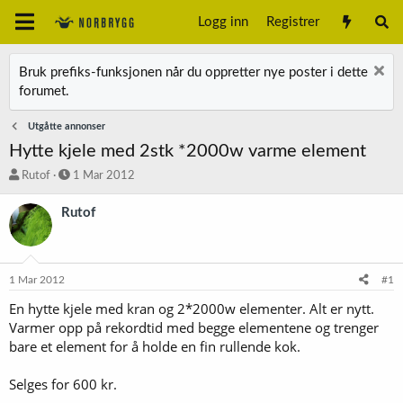
Logg inn
Registrer
Bruk prefiks-funksjonen når du oppretter nye poster i dette
forumet.
Utgåtte annonser
Hytte kjele med 2stk *2000w varme element
T
S
Rutof
1 Mar 2012
r
t
å
a
Rutof
d
r
s
t
t
d
a
a
1 Mar 2012
#1
r
t
t
o
En hytte kjele med kran og 2*2000w elementer. Alt er nytt.
e
Varmer opp på rekordtid med begge elementene og trenger
r
bare et element for å holde en fin rullende kok.
Selges for 600 kr.