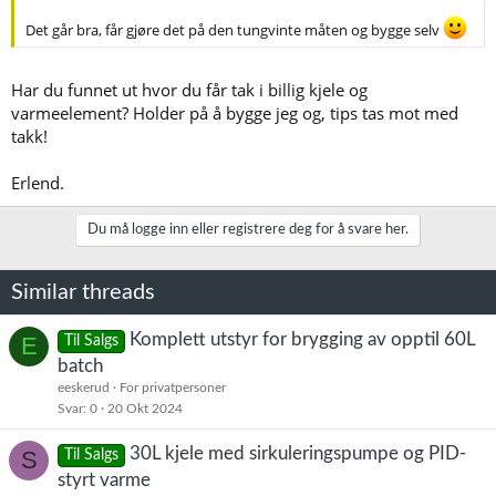
Det går bra, får gjøre det på den tungvinte måten og bygge selv
Har du funnet ut hvor du får tak i billig kjele og
varmeelement? Holder på å bygge jeg og, tips tas mot med
takk!
Erlend.
Du må logge inn eller registrere deg for å svare her.
Similar threads
Komplett utstyr for brygging av opptil 60L
E
Til Salgs
batch
eeskerud
For privatpersoner
Svar
0
20 Okt 2024
30L kjele med sirkuleringspumpe og PID-
S
Til Salgs
styrt varme