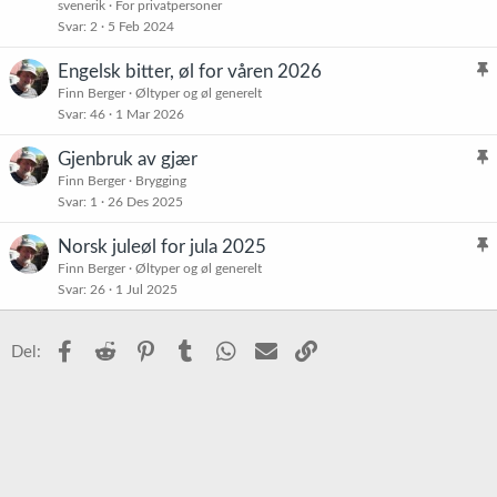
svenerik
For privatpersoner
Svar
2
5 Feb 2024
Engelsk bitter, øl for våren 2026
l
Finn Berger
Øltyper og øl generelt
Svar
46
1 Mar 2026
i
s
Gjenbruk av gjær
t
l
Finn Berger
Brygging
r
Svar
1
26 Des 2025
i
e
s
t
Norsk juleøl for jula 2025
t
l
Finn Berger
Øltyper og øl generelt
r
Svar
26
1 Jul 2025
i
e
s
t
t
Facebook
Reddit
Pinterest
Tumblr
WhatsApp
E-post
Link
Del:
r
e
t